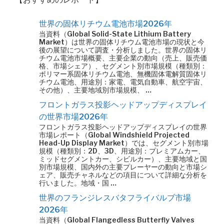
世界の固体リチウム電池市場2026年
当資料（Global Solid-State Lithium Battery
Market）は世界の固体リチウム電池市場の現状と今
後の展望について調査・分析しました。世界の固体リ
チウム電池市場概要、主要企業の動向（売上、販売価
格、市場シェア）、セグメント別市場規模（種類別：
ポリマー系固体リチウム電池、無機固体電解質固体リ
チウム電池、用途別：家電、電気自動車、航空宇宙、
その他）、主要地域別市場規模、 …
フロントガラス投影ヘッドアップディスプレイ
の世界市場2026年
フロントガラス投影ヘッドアップディスプレイの世界
市場レポート（Global Windshield Projected
Head-Up Display Market）では、セグメント別市場
規模（種類別：2D、3D、用途別：プレミアムカー、
ミッドセグメントカー、シビルカー）、主要地域と国
別市場規模、国内外の主要プレーヤーの動向と市場シ
ェア、販売チャネルなどの項目について詳細な分析を
行いました。地域・国 …
世界のフランジレスバタフライバルブ市場
2026年
当資料（Global Flangedless Butterfly Valves