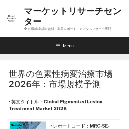
コ
マーケットリサーチセン
ン
テ
ター
ン
❖ 市場/産業調査資料・業界レポート・カスタムリサーチ専門
ツ
へ
ス
Menu
キ
ッ
プ
世界の色素性病変治療市場
2026年：市場規模予測
• 英文タイトル：
Global Pigmented Lesion
Treatment Market 2026
• レポートコード：MRC-SE-