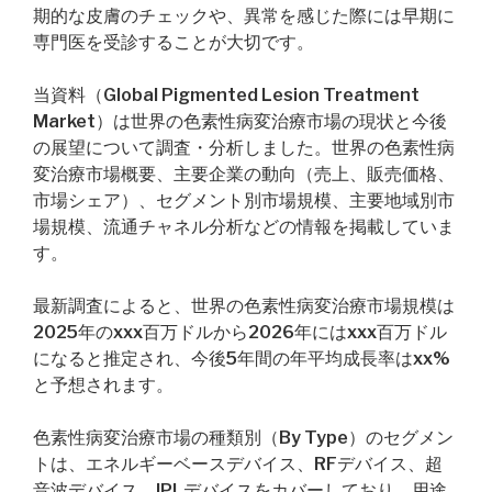
期的な皮膚のチェックや、異常を感じた際には早期に
専門医を受診することが大切です。
当資料（Global Pigmented Lesion Treatment
Market）は世界の色素性病変治療市場の現状と今後
の展望について調査・分析しました。世界の色素性病
変治療市場概要、主要企業の動向（売上、販売価格、
市場シェア）、セグメント別市場規模、主要地域別市
場規模、流通チャネル分析などの情報を掲載していま
す。
最新調査によると、世界の色素性病変治療市場規模は
2025年のxxx百万ドルから2026年にはxxx百万ドル
になると推定され、今後5年間の年平均成長率はxx%
と予想されます。
色素性病変治療市場の種類別（By Type）のセグメン
トは、エネルギーベースデバイス、RFデバイス、超
音波デバイス、IPLデバイスをカバーしており、用途