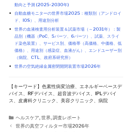
動向と予測 (2025-2030年)
自動血糖モニターの世界市場2025：種類別（アンドロイ
ド、IOS）、用途別分析
世界の血液検査用分析装置＆試薬市場（～2031年）：製
品別（機器（PoC、5パーツ、6パーツ）、試薬、スライ
ド染色装置）、サービス別、価格帯（高価格、中価格、低
価格）、用途別（感染症、血液がん）、エンドユーザー別
（病院、CTL、政府系研究所）
世界の空気絶縁金属密閉開閉装置市場2026年
【キーワード】色素性病変治療、エネルギーベースデ
バイス、RFデバイス、超音波デバイス、IPLデバイ
ス、皮膚科クリニック、美容クリニック、病院
カ
ヘルスケア
,
世界
,
調査レポート
テ
投
世界の真空フィルター市場2026年
ゴ