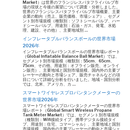
Market）は世界のフランジレスバタフライバルブ市
場の現状と今後の展望について調査・分析しました。
世界のフランジレスバタフライバルブ市場概要、主要
企業の動向（売上、販売価格、市場シェア）、セグメ
ント別市場規模（種類別：ソフトシールバルブ、ハー
ドシールバルブ、用途別：石油・ガス、発電、水処
理、建設、その他）、主要地域別 …
インフレータブルバランスボールの世界市場
2026年
インフレータブルバランスボールの世界市場レポート
（Global Inflatable Balance Ball Market）では、
セグメント別市場規模（種類別：55cm、65cm、
75cm、その他、用途別：オフライン販売、オンライ
ン販売）、主要地域と国別市場規模、国内外の主要プ
レーヤーの動向と市場シェア、販売チャネルなどの項
目について詳細な分析を行いました。地域・国別分析
では、北米、アメリカ、カ …
スマートワイヤレスプロパンタンクメーターの
世界市場2026年
スマートワイヤレスプロパンタンクメーターの世界市
場レポート（Global Smart Wireless Propane
Tank Meter Market）では、セグメント別市場規模
（種類別：Wifi接続タイプ、携帯デジタル接続タイ
プ、用途別：住宅、コマーシャル）、主要地域と国別
市場規模、国内外の主要プレーヤーの動向と市場シェ