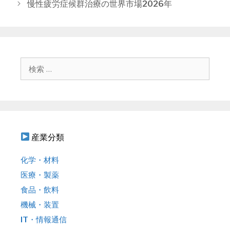
稿
慢性疲労症候群治療の世界市場2026年
リ
ナ
ー
ビ
ゲ
ー
シ
検
ョ
索
ン
:
産業分類
化学・材料
医療・製薬
食品・飲料
機械・装置
IT・情報通信