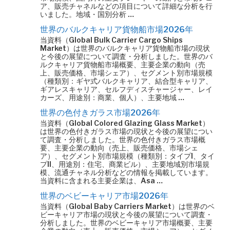
ア、販売チャネルなどの項目について詳細な分析を行
いました。地域・国別分析 …
世界のバルクキャリア貨物船市場2026年
当資料（Global Bulk Carrier Cargo Ships
Market）は世界のバルクキャリア貨物船市場の現状
と今後の展望について調査・分析しました。世界のバ
ルクキャリア貨物船市場概要、主要企業の動向（売
上、販売価格、市場シェア）、セグメント別市場規模
（種類別：ギヤ式バルクキャリア、結合型キャリア、
ギアレスキャリア、セルフディスチャージャー、レイ
カーズ、用途別：商業、個人）、主要地域 …
世界の色付きガラス市場2026年
当資料（Global Colored Glazing Glass Market）
は世界の色付きガラス市場の現状と今後の展望につい
て調査・分析しました。世界の色付きガラス市場概
要、主要企業の動向（売上、販売価格、市場シェ
ア）、セグメント別市場規模（種類別：タイプI、タイ
プII、用途別：住宅、商業ビル）、主要地域別市場規
模、流通チャネル分析などの情報を掲載しています。
当資料に含まれる主要企業は、Asa …
世界のベビーキャリア市場2026年
当資料（Global Baby Carriers Market）は世界のベ
ビーキャリア市場の現状と今後の展望について調査・
分析しました。世界のベビーキャリア市場概要、主要