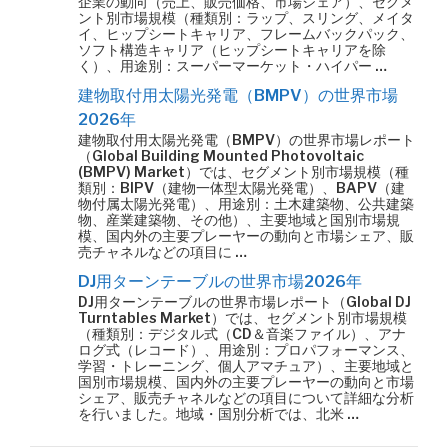
企業の動向（売上、販売価格、市場シェア）、セグメ
ント別市場規模（種類別：ラップ、スリング、メイタ
イ、ヒップシートキャリア、フレームバックパック、
ソフト構造キャリア（ヒップシートキャリアを除
く）、用途別：スーパーマーケット・ハイパー …
建物取付用太陽光発電（BMPV）の世界市場
2026年
建物取付用太陽光発電（BMPV）の世界市場レポート
（Global Building Mounted Photovoltaic
(BMPV) Market）では、セグメント別市場規模（種
類別：BIPV（建物一体型太陽光発電）、BAPV（建
物付属太陽光発電）、用途別：土木建築物、公共建築
物、産業建築物、その他）、主要地域と国別市場規
模、国内外の主要プレーヤーの動向と市場シェア、販
売チャネルなどの項目に …
DJ用ターンテーブルの世界市場2026年
DJ用ターンテーブルの世界市場レポート（Global DJ
Turntables Market）では、セグメント別市場規模
（種類別：デジタル式（CD＆音楽ファイル）、アナ
ログ式（レコード）、用途別：プロパフォーマンス、
学習・トレーニング、個人アマチュア）、主要地域と
国別市場規模、国内外の主要プレーヤーの動向と市場
シェア、販売チャネルなどの項目について詳細な分析
を行いました。地域・国別分析では、北米 …