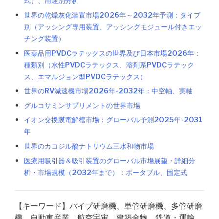
式）、用途別分析
世界の乾燥灰化装置市場2026年～2032年予測：タイプ
別（アッシング専用装置、アッシングモジュール付きエッ
チング装置）
医薬品用PVDCラテックスの世界及び日本市場2026年：
種類別（水性PVDCラテックス、溶剤系PVDCラテック
ス、エマルジョン型PVDCラテックス）
世界のRV減速機市場2026年-2032年：中空軸、実軸
グルコサミンサプリメントの世界市場
イオン交換膜電解槽市場：グローバル予測2025年-2031
年
世界のカコジル酸ナトリウム三水和物市場
医療用吸引器＆吸引装置のグローバル市場展望・詳細分
析・市場規模（2032年まで）：ポータブル、固定式
【キーワード】パイプ研磨機、単管研磨機、多管研磨
機、自動車産業、航空宇宙、建築金物、鉄道・運輸、