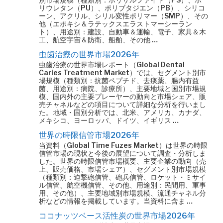
リウレタン（PU）、ポリブタジエン（PB）、シリコ
ーン、アクリル、シリル変性ポリマー（SMP）、その
他（エポキシ＆ラテックスエラストマーシーラン
ト）、用途別：建設、自動車＆運輸、電子、家具＆木
工、航空宇宙＆防衛、船舶、その他 …
虫歯治療の世界市場2026年
虫歯治療の世界市場レポート（Global Dental
Caries Treatment Market）では、セグメント別市
場規模（種類別：抗菌ペプチド、去痰薬、腸内有益
菌、用途別：病院、診療所）、主要地域と国別市場規
模、国内外の主要プレーヤーの動向と市場シェア、販
売チャネルなどの項目について詳細な分析を行いまし
た。地域・国別分析では、北米、アメリカ、カナダ、
メキシコ、ヨーロッパ、ドイツ、イギリス …
世界の時限信管市場2026年
当資料（Global Time Fuzes Market）は世界の時限
信管市場の現状と今後の展望について調査・分析しま
した。世界の時限信管市場概要、主要企業の動向（売
上、販売価格、市場シェア）、セグメント別市場規模
（種類別：迫撃砲信管、砲兵信管、ロケット・ミサイ
ル信管、航空機信管、その他、用途別：民間用、軍事
用、その他）、主要地域別市場規模、流通チャネル分
析などの情報を掲載しています。当資料に含ま …
ココナッツベース活性炭の世界市場2026年