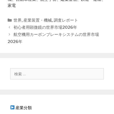
家電
カ
世界
,
産業装置・機械
,
調査レポート
テ
投
初心者用顕微鏡の世界市場2026年
ゴ
稿
航空機用カーボンブレーキシステムの世界市場
リ
ナ
2026年
ー
ビ
ゲ
ー
シ
ョ
検
ン
索
:
産業分類