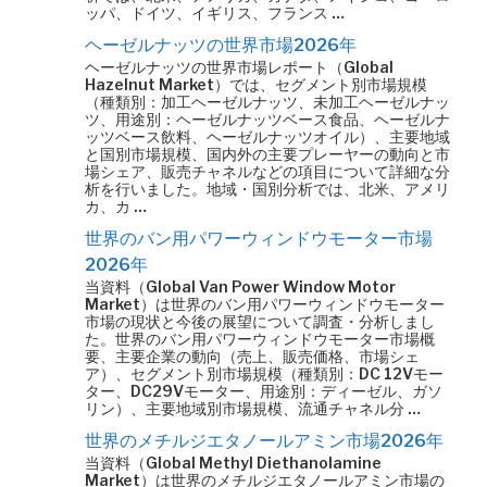
ッパ、ドイツ、イギリス、フランス …
ヘーゼルナッツの世界市場2026年
ヘーゼルナッツの世界市場レポート（Global
Hazelnut Market）では、セグメント別市場規模
（種類別：加工ヘーゼルナッツ、未加工ヘーゼルナッ
ツ、用途別：ヘーゼルナッツベース食品、ヘーゼルナ
ッツベース飲料、ヘーゼルナッツオイル）、主要地域
と国別市場規模、国内外の主要プレーヤーの動向と市
場シェア、販売チャネルなどの項目について詳細な分
析を行いました。地域・国別分析では、北米、アメリ
カ、カ …
世界のバン用パワーウィンドウモーター市場
2026年
当資料（Global Van Power Window Motor
Market）は世界のバン用パワーウィンドウモーター
市場の現状と今後の展望について調査・分析しまし
た。世界のバン用パワーウィンドウモーター市場概
要、主要企業の動向（売上、販売価格、市場シェ
ア）、セグメント別市場規模（種類別：DC 12Vモー
ター、DC29Vモーター、用途別：ディーゼル、ガソ
リン）、主要地域別市場規模、流通チャネル分 …
世界のメチルジエタノールアミン市場2026年
当資料（Global Methyl Diethanolamine
Market）は世界のメチルジエタノールアミン市場の