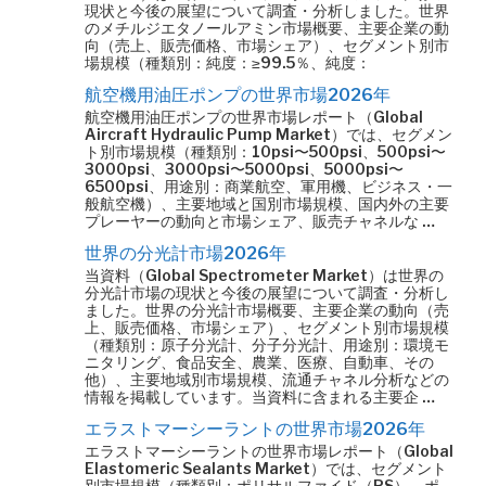
現状と今後の展望について調査・分析しました。世界
のメチルジエタノールアミン市場概要、主要企業の動
向（売上、販売価格、市場シェア）、セグメント別市
場規模（種類別：純度：≥99.5％、純度：
航空機用油圧ポンプの世界市場2026年
航空機用油圧ポンプの世界市場レポート（Global
Aircraft Hydraulic Pump Market）では、セグメン
ト別市場規模（種類別：10psi〜500psi、500psi〜
3000psi、3000psi〜5000psi、5000psi〜
6500psi、用途別：商業航空、軍用機、ビジネス・一
般航空機）、主要地域と国別市場規模、国内外の主要
プレーヤーの動向と市場シェア、販売チャネルな …
世界の分光計市場2026年
当資料（Global Spectrometer Market）は世界の
分光計市場の現状と今後の展望について調査・分析し
ました。世界の分光計市場概要、主要企業の動向（売
上、販売価格、市場シェア）、セグメント別市場規模
（種類別：原子分光計、分子分光計、用途別：環境モ
ニタリング、食品安全、農業、医療、自動車、その
他）、主要地域別市場規模、流通チャネル分析などの
情報を掲載しています。当資料に含まれる主要企 …
エラストマーシーラントの世界市場2026年
エラストマーシーラントの世界市場レポート（Global
Elastomeric Sealants Market）では、セグメント
別市場規模（種類別：ポリサルファイド（PS）、ポ