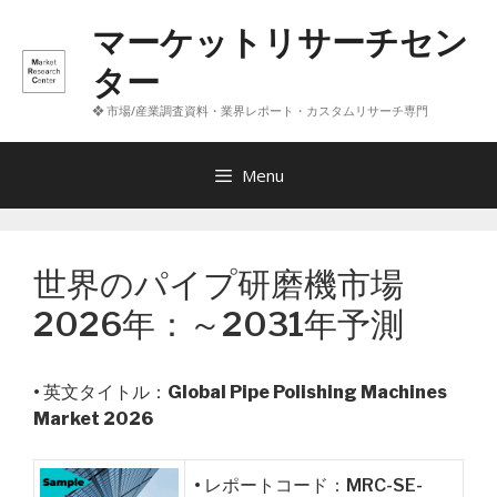
コ
マーケットリサーチセン
ン
テ
ター
ン
❖ 市場/産業調査資料・業界レポート・カスタムリサーチ専門
ツ
へ
ス
Menu
キ
ッ
プ
世界のパイプ研磨機市場
2026年：～2031年予測
• 英文タイトル：
Global Pipe Polishing Machines
Market 2026
• レポートコード：MRC-SE-