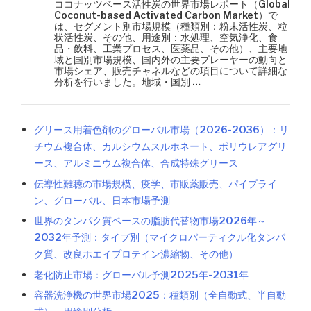
ココナッツベース活性炭の世界市場レポート（Global
Coconut-based Activated Carbon Market）で
は、セグメント別市場規模（種類別：粉末活性炭、粒
状活性炭、その他、用途別：水処理、空気浄化、食
品・飲料、工業プロセス、医薬品、その他）、主要地
域と国別市場規模、国内外の主要プレーヤーの動向と
市場シェア、販売チャネルなどの項目について詳細な
分析を行いました。地域・国別 …
グリース用着色剤のグローバル市場（2026-2036）：リ
チウム複合体、カルシウムスルホネート、ポリウレアグリ
ース、アルミニウム複合体、合成特殊グリース
伝導性難聴の市場規模、疫学、市販薬販売、パイプライ
ン、グローバル、日本市場予測
世界のタンパク質ベースの脂肪代替物市場2026年～
2032年予測：タイプ別（マイクロパーティクル化タンパ
ク質、改良ホエイプロテイン濃縮物、その他）
老化防止市場：グローバル予測2025年-2031年
容器洗浄機の世界市場2025：種類別（全自動式、半自動