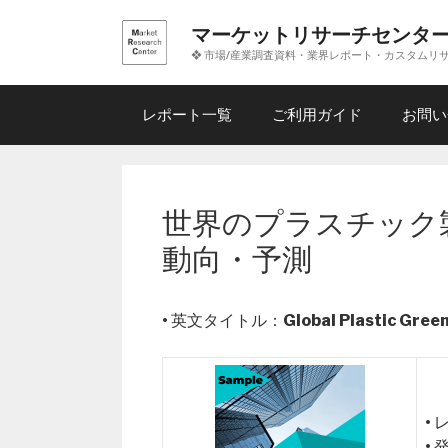
コ
マーケットリサーチセンタ
ン
❖ 市場/産業調査資料・業界レポート・カスタムリ
テ
ン
ツ
レポート一覧
ご利用ガイド
お問い
へ
ス
キ
ッ
世界のプラスチック
プ
動向・予測
• 英文タイトル：
Global Plastic Gre
•
•