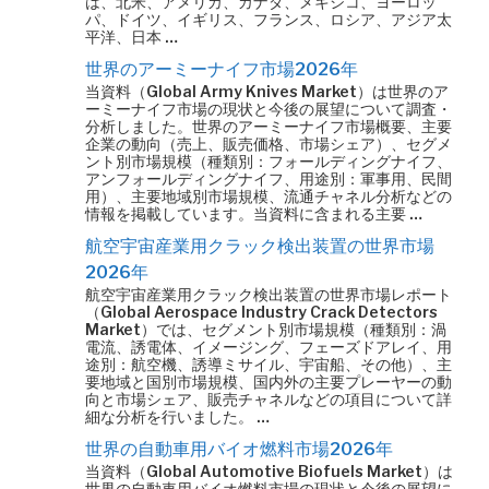
は、北米、アメリカ、カナダ、メキシコ、ヨーロッ
パ、ドイツ、イギリス、フランス、ロシア、アジア太
平洋、日本 …
世界のアーミーナイフ市場2026年
当資料（Global Army Knives Market）は世界のア
ーミーナイフ市場の現状と今後の展望について調査・
分析しました。世界のアーミーナイフ市場概要、主要
企業の動向（売上、販売価格、市場シェア）、セグメ
ント別市場規模（種類別：フォールディングナイフ、
アンフォールディングナイフ、用途別：軍事用、民間
用）、主要地域別市場規模、流通チャネル分析などの
情報を掲載しています。当資料に含まれる主要 …
航空宇宙産業用クラック検出装置の世界市場
2026年
航空宇宙産業用クラック検出装置の世界市場レポート
（Global Aerospace Industry Crack Detectors
Market）では、セグメント別市場規模（種類別：渦
電流、誘電体、イメージング、フェーズドアレイ、用
途別：航空機、誘導ミサイル、宇宙船、その他）、主
要地域と国別市場規模、国内外の主要プレーヤーの動
向と市場シェア、販売チャネルなどの項目について詳
細な分析を行いました。 …
世界の自動車用バイオ燃料市場2026年
当資料（Global Automotive Biofuels Market）は
世界の自動車用バイオ燃料市場の現状と今後の展望に