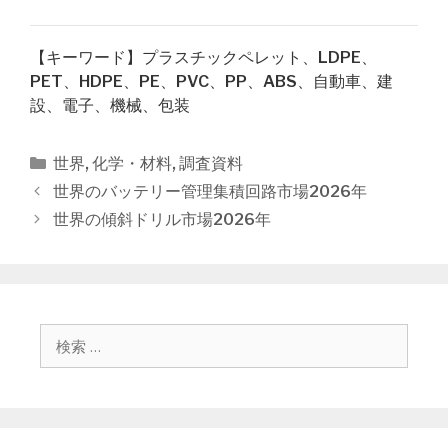
【キーワード】プラスチックペレット、LDPE、
PET、HDPE、PE、PVC、PP、ABS、自動車、建
設、電子、機械、包装
カ
世界
,
化学・材料
,
調査資料
テ
投
世界のバッテリー管理集積回路市場2026年
ゴ
稿
世界の傾斜ドリル市場2026年
リ
ナ
ー
ビ
ゲ
ー
シ
検
ョ
索
ン
: