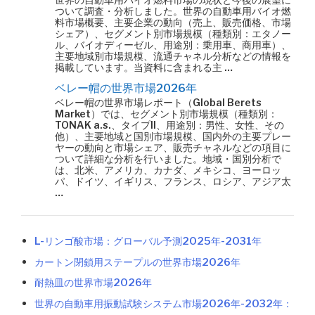
ついて調査・分析しました。世界の自動車用バイオ燃
料市場概要、主要企業の動向（売上、販売価格、市場
シェア）、セグメント別市場規模（種類別：エタノー
ル、バイオディーゼル、用途別：乗用車、商用車）、
主要地域別市場規模、流通チャネル分析などの情報を
掲載しています。当資料に含まれる主 …
ベレー帽の世界市場2026年
ベレー帽の世界市場レポート（Global Berets
Market）では、セグメント別市場規模（種類別：
TONAK a.s.、タイプII、用途別：男性、女性、その
他）、主要地域と国別市場規模、国内外の主要プレー
ヤーの動向と市場シェア、販売チャネルなどの項目に
ついて詳細な分析を行いました。地域・国別分析で
は、北米、アメリカ、カナダ、メキシコ、ヨーロッ
パ、ドイツ、イギリス、フランス、ロシア、アジア太
…
L-リンゴ酸市場：グローバル予測2025年-2031年
カートン閉鎖用ステープルの世界市場2026年
耐熱皿の世界市場2026年
世界の自動車用振動試験システム市場2026年-2032年：