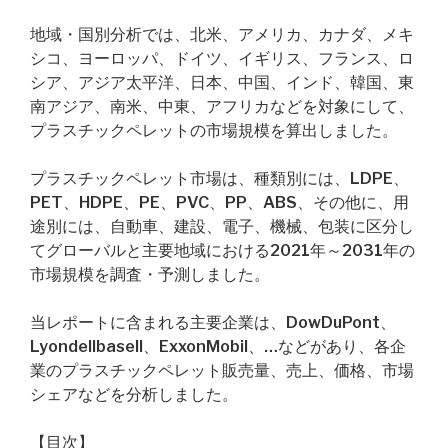
地域・国別分析では、北米、アメリカ、カナダ、メキ
シコ、ヨーロッパ、ドイツ、イギリス、フランス、ロ
シア、アジア太平洋、日本、中国、インド、韓国、東
南アジア、南米、中東、アフリカなどを対象にして、
プラスチックペレットの市場規模を算出しました。
プラスチックペレット市場は、種類別には、LDPE、
PET、HDPE、PE、PVC、PP、ABS、その他に、用
途別には、自動車、建設、電子、機械、包装に区分し
てグローバルと主要地域における2021年～2031年の
市場規模を調査・予測しました。
当レポートに含まれる主要企業は、DowDuPont、
Lyondellbasell、ExxonMobil、…などがあり、各企
業のプラスチックペレット販売量、売上、価格、市場
シェアなどを分析しました。
【目次】