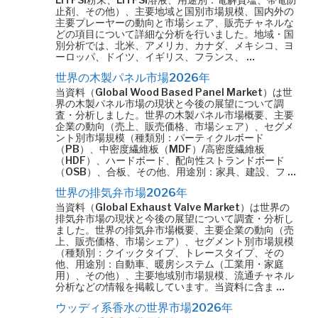
止剤、その他）、主要地域と国別市場規模、国内外の
主要プレーヤーの動向と市場シェア、販売チャネルな
どの項目について詳細な分析を行いました。地域・国
別分析では、北米、アメリカ、カナダ、メキシコ、ヨ
ーロッパ、ドイツ、イギリス、フランス、 …
世界の木製パネル市場2026年
当資料（Global Wood Based Panel Market）は世
界の木製パネル市場の現状と今後の展望について調
査・分析しました。世界の木製パネル市場概要、主要
企業の動向（売上、販売価格、市場シェア）、セグメ
ント別市場規模（種類別：パーティクルボード
（PB）、中密度繊維板（MDF）/高密度繊維板
（HDF）、ハードボード、配向性ストランドボード
（OSB）、合板、その他、用途別：家具、建設、フ …
世界の排気弁市場2026年
当資料（Global Exhaust Valve Market）は世界の
排気弁市場の現状と今後の展望について調査・分析し
ました。世界の排気弁市場概要、主要企業の動向（売
上、販売価格、市場シェア）、セグメント別市場規模
（種類別：クイックタイプ、トレースタイプ、その
他、用途別：自動車、暖房システム（工業用・家庭
用）、その他）、主要地域別市場規模、流通チャネル
分析などの情報を掲載しています。当資料に含ま …
ウッディ系香水の世界市場2026年