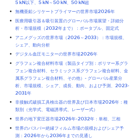
5 kN以下、5 kN～50 kN、50 kN超
無機亜鉛シリケートプライマーの世界市場2026年
医療用吸引器＆吸引装置のグローバル市場展望・詳細分
析・市場規模（2032年まで）：ポータブル、固定式
アニメグッズの世界市場（2026～2033）：市場規模、
シェア、動向分析
デジタル血圧モニターの世界市場2026年
グラフェン複合材料市場（製品タイプ別：ポリマー系グラ
フェン複合材料、セラミックス系グラフェン複合材料、金
属系グラフェン複合材料、その他）- グローバル産業分
析、市場規模、シェア、成長、動向、および予測、2023-
2031年
非接触式破損工具検出器の世界及び日本市場2026年：種
類別（光学式、電磁誘導式、レーザー式）
世界の地下変圧器市場2026年-2032年：単相、三相
世界のバスバー絶縁フィルム市場の規模およびシェア予
測：2026年から2036年までの見通し