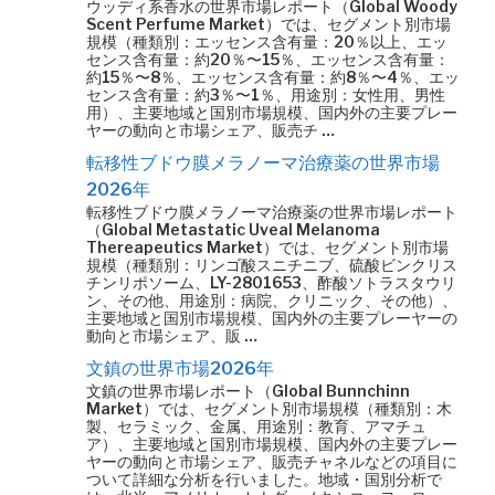
ウッディ系香水の世界市場レポート（Global Woody
Scent Perfume Market）では、セグメント別市場
規模（種類別：エッセンス含有量：20％以上、エッ
センス含有量：約20％〜15％、エッセンス含有量：
約15％〜8％、エッセンス含有量：約8％〜4％、エッ
センス含有量：約3％〜1％、用途別：女性用、男性
用）、主要地域と国別市場規模、国内外の主要プレー
ヤーの動向と市場シェア、販売チ …
転移性ブドウ膜メラノーマ治療薬の世界市場
2026年
転移性ブドウ膜メラノーマ治療薬の世界市場レポート
（Global Metastatic Uveal Melanoma
Thereapeutics Market）では、セグメント別市場
規模（種類別：リンゴ酸スニチニブ、硫酸ビンクリス
チンリポソーム、LY-2801653、酢酸ソトラスタウリ
ン、その他、用途別：病院、クリニック、その他）、
主要地域と国別市場規模、国内外の主要プレーヤーの
動向と市場シェア、販 …
文鎮の世界市場2026年
文鎮の世界市場レポート（Global Bunnchinn
Market）では、セグメント別市場規模（種類別：木
製、セラミック、金属、用途別：教育、アマチュ
ア）、主要地域と国別市場規模、国内外の主要プレー
ヤーの動向と市場シェア、販売チャネルなどの項目に
ついて詳細な分析を行いました。地域・国別分析で