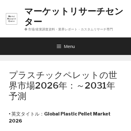
コ
マーケットリサーチセン
ン
テ
ター
ン
❖ 市場/産業調査資料・業界レポート・カスタムリサーチ専門
ツ
へ
ス
Menu
キ
ッ
プ
プラスチックペレットの世
界市場2026年：～2031年
予測
• 英文タイトル：
Global Plastic Pellet Market
2026