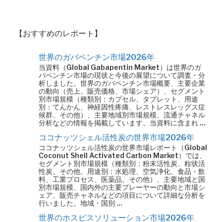
【おすすめのレポート】
世界のガバペンチン市場2026年
当資料（Global Gabapentin Market）は世界のガ
バペンチン市場の現状と今後の展望について調査・分
析しました。世界のガバペンチン市場概要、主要企業
の動向（売上、販売価格、市場シェア）、セグメント
別市場規模（種類別：カプセル、タブレット、用途
別：てんかん、神経因性疼痛、レストレスレッグス症
候群、その他）、主要地域別市場規模、流通チャネル
分析などの情報を掲載しています。当資料に含まれ …
ココナッツシェル活性炭の世界市場2026年
ココナッツシェル活性炭の世界市場レポート（Global
Coconut Shell Activated Carbon Market）では、
セグメント別市場規模（種類別：粉末活性炭、粒状活
性炭、その他、用途別：水処理、空気浄化、食品・飲
料、工業プロセス、医薬品、その他）、主要地域と国
別市場規模、国内外の主要プレーヤーの動向と市場シ
ェア、販売チャネルなどの項目について詳細な分析を
行いました。地域・国別 …
世界のホスピスソリューション市場2026年