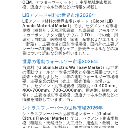
OEM、アフターマーケット）、主要地域別市場規
模、流通チャネル分析などの情報を掲載し …
LIBアノード材料の世界市場2026年
LIBアノード材料の世界市場レポート（Global LIB
Anode Material Market）では、セグメント別市場
規模（種類別：天然球状黒鉛、合成黒鉛、アモルファ
スカーボン、チタン酸リチウム（LTO）、その他、用
途別：自動車、医療機器、家電、産業およびエネルギ
ー貯蔵）、主要地域と国別市場規模、国内外の主要プ
レーヤーの動向と市場シェア、販売チャネルなどの項
目について詳細な分析を行いました …
世界の電動ウォールソー市場2026年
当資料（Global Electric Wall Saw Market）は世界
の電動ウォールソー市場の現状と今後の展望について
調査・分析しました。世界の電動ウォールソー市場概
要、主要企業の動向（売上、販売価格、市場シェ
ア）、セグメント別市場規模（種類別：0-400mm、
400-700mm、700-1000mm、用途別：解体、改
修）、主要地域別市場規模、流通チャネル分析などの
情報を掲載しています。当 …
シトラスフレーバーの世界市場2026年
シトラスフレーバーの世界市場レポート（Global
Citrus Flavour Market）では、セグメント別市場規
模（種類別：天然成分、人工成分、用途別：飲料、セ
イボリー、菓子、乳製品）、主要地域と国別市場規