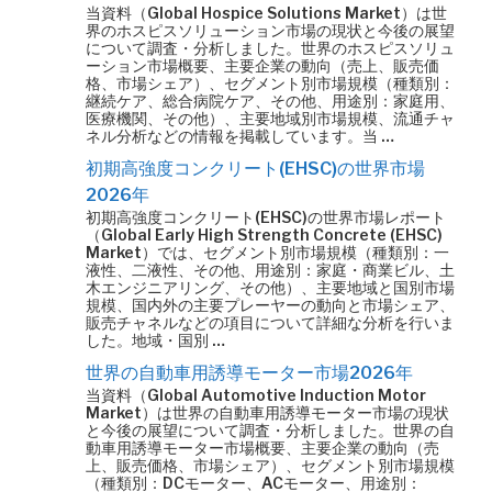
当資料（Global Hospice Solutions Market）は世
界のホスピスソリューション市場の現状と今後の展望
について調査・分析しました。世界のホスピスソリュ
ーション市場概要、主要企業の動向（売上、販売価
格、市場シェア）、セグメント別市場規模（種類別：
継続ケア、総合病院ケア、その他、用途別：家庭用、
医療機関、その他）、主要地域別市場規模、流通チャ
ネル分析などの情報を掲載しています。当 …
初期高強度コンクリート(EHSC)の世界市場
2026年
初期高強度コンクリート(EHSC)の世界市場レポート
（Global Early High Strength Concrete (EHSC)
Market）では、セグメント別市場規模（種類別：一
液性、二液性、その他、用途別：家庭・商業ビル、土
木エンジニアリング、その他）、主要地域と国別市場
規模、国内外の主要プレーヤーの動向と市場シェア、
販売チャネルなどの項目について詳細な分析を行いま
した。地域・国別 …
世界の自動車用誘導モーター市場2026年
当資料（Global Automotive Induction Motor
Market）は世界の自動車用誘導モーター市場の現状
と今後の展望について調査・分析しました。世界の自
動車用誘導モーター市場概要、主要企業の動向（売
上、販売価格、市場シェア）、セグメント別市場規模
（種類別：DCモーター、ACモーター、用途別：