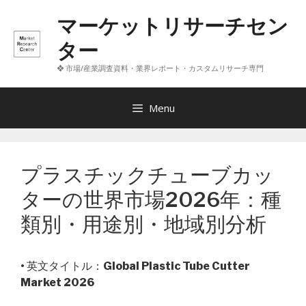
コ
マーケットリサーチセン
ン
テ
ター
ン
❖ 市場/産業調査資料・業界レポート・カスタムリサーチ専門
ツ
へ
ス
Menu
キ
ッ
プ
プラスチックチューブカッ
ターの世界市場2026年：種
類別・用途別・地域別分析
• 英文タイトル：
Global Plastic Tube Cutter
Market 2026