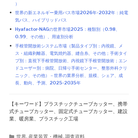
）
世界の新エネルギー乗用バス市場2026年-2032年：純電
気バス、ハイブリッドバス
Hyafactor-NAGの世界市場2025：種類別（0.98、
0.99、その他）、用途別分析
手根管開放術システム市場（製品タイプ別：内視鏡、メ
ス・組織剥離器、電気焼灼器、縫合糸、その他；手術タイ
プ別：直視下手根管開放術、内視鏡下手根管開放術；エン
ドユーザー別：病院、日帰り手術センター、整形外科クリ
ニック、その他）－世界の業界分析、規模、シェア、成
長、動向、予測、2025-2035年
【キーワード】プラスチックチューブカッター、携帯
式チューブカッター、固定式チューブカッター、建設
業、暖房業、プラスチック工場
カ
世界
,
産業装置・機械
,
調査資料