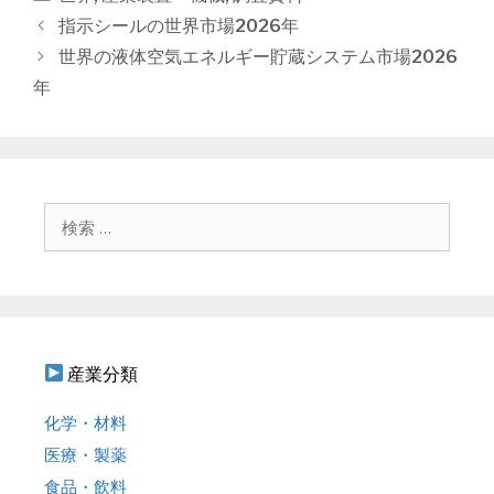
テ
投
指示シールの世界市場2026年
ゴ
稿
世界の液体空気エネルギー貯蔵システム市場2026
リ
ナ
年
ー
ビ
ゲ
ー
シ
ョ
検
ン
索
:
産業分類
化学・材料
医療・製薬
食品・飲料