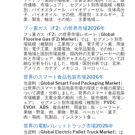
売価格、市場シェア）、セグメント別市場規模（種類
別：バイオエタノール、バイオディーゼル、生体高分
子、バイオオイル、その他、用途別：エネルギー、工
業、製造、輸送、その他）、主要地域 …
フッ素ガス（F2）の世界市場2026年
フッ素ガス（F2）の世界市場レポート（Global
Fluorine Gas (F2) Market）では、セグメント別市
場規模（種類別：工業用フッ素、電子用フッ素、用途
別：電子工業、太陽電池、化学品製造、その他）、主
要地域と国別市場規模、国内外の主要プレーヤーの動
向と市場シェア、販売チャネルなどの項目について詳
細な分析を行いました。地域・国別分析では、北米、
アメリカ、カナダ、メキシコ、ヨーロッパ …
世界のスマート食品包装市場2026年
当資料（Global Smart Food Packaging Market）
は世界のスマート食品包装市場の現状と今後の展望に
ついて調査・分析しました。世界のスマート食品包装
市場概要、主要企業の動向（売上、販売価格、市場シ
ェア）、セグメント別市場規模（種類別：PVDC、
EVOH、ABS、複合材料、用途別：魚・シーフード、
果物・野菜、肉、果物・野菜、ベーカリー・菓子、
肉・鶏肉、乳製品、インスタント食 …
世界の電動パレットトラック市場2026年
当資料（Global Electric Pallet Truck Market）は