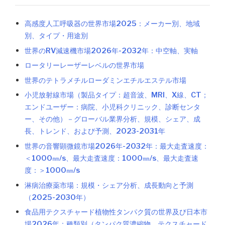
高感度人工呼吸器の世界市場2025：メーカー別、地域
別、タイプ・用途別
世界のRV減速機市場2026年-2032年：中空軸、実軸
ロータリーレーザーレベルの世界市場
世界のテトラメチルローダミンエチルエステル市場
小児放射線市場（製品タイプ：超音波、MRI、X線、CT；
エンドユーザー：病院、小児科クリニック、診断センタ
ー、その他）－グローバル業界分析、規模、シェア、成
長、トレンド、および予測、2023-2031年
世界の音響顕微鏡市場2026年-2032年：最大走査速度：
＜1000㎜/s、最大走査速度：1000㎜/s、最大走査速
度：＞1000㎜/s
淋病治療薬市場：規模・シェア分析、成長動向と予測
（2025-2030年）
食品用テクスチャード植物性タンパク質の世界及び日本市
場2026年：種類別（タンパク質濃縮物、テクスチャード