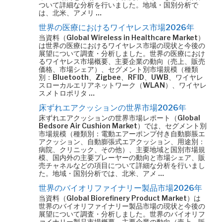
ついて詳細な分析を行いました。地域・国別分析で
は、北米、アメリ …
世界の医療におけるワイヤレス市場2026年
当資料（Global Wireless in Healthcare Market）
は世界の医療におけるワイヤレス市場の現状と今後の
展望について調査・分析しました。世界の医療におけ
るワイヤレス市場概要、主要企業の動向（売上、販売
価格、市場シェア）、セグメント別市場規模（種類
別：Bluetooth、Zigbee、RFID、UWB、ワイヤレ
スローカルエリアネットワーク（WLAN）、ワイヤレ
スメトロポリタ …
床ずれエアクッションの世界市場2026年
床ずれエアクッションの世界市場レポート（Global
Bedsore Air Cushion Market）では、セグメント別
市場規模（種類別：電動エアーポンプ付き自動膨脹エ
アクッション、自動膨張式エアクッション、用途別：
病院、クリニック、その他）、主要地域と国別市場規
模、国内外の主要プレーヤーの動向と市場シェア、販
売チャネルなどの項目について詳細な分析を行いまし
た。地域・国別分析では、北米、アメ …
世界のバイオリファイナリー製品市場2026年
当資料（Global Biorefinery Product Market）は
世界のバイオリファイナリー製品市場の現状と今後の
展望について調査・分析しました。世界のバイオリフ
ァイナリー製品市場概要、主要企業の動向（売上、販