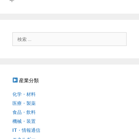
ー
ビ
ゲ
ー
シ
ョ
検
ン
索
:
産業分類
化学・材料
医療・製薬
食品・飲料
機械・装置
IT・情報通信