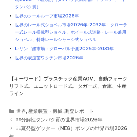
タンパク質）
世界のクールルーフ市場2026年
世界のレール式ショベル市場2026年-2032年：クローラ
ー式レール搭載型ショベル、ホイール式道路・レール兼用
ショベル、特殊レールシャーシ式ショベル
L-リンゴ酸市場：グローバル予測2025年-2031年
世界の炭疽菌ワクチン市場2026年
【キーワード】プラスチック産業AGV、自動フォーク
リフト式、ユニットロード式、タガー式、倉庫、生産
ライン
カ
世界
,
産業装置・機械
,
調査レポート
テ
投
非分解性タンパク質の世界市場2026年
ゴ
稿
非蒸発型ゲッター（NEG）ポンプの世界市場2026
リ
ナ
年