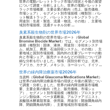
世界の電動パレットトラック市場の現状と今後の展望
について調査・分析しました。世界の電動パレットト
ラック市場概要、主要企業の動向（売上、販売価格、
市場シェア）、セグメント別市場規模（種類別：パレ
ット輸送トラック、パレットスタッキングトラック、
用途別：生産・製造、流通・物流、その他）、主要地
域別市場規模、流通チャネル分析 …
臭素系殺生物剤の世界市場2026年
臭素系殺生物剤の世界市場レポート（Global
Bromine Biocide Market）では、セグメント別市場
規模（種類別：固体、液体、用途別：冷却水システ
ム、紙加工、農業、石油回収システム、その他）、主
要地域と国別市場規模、国内外の主要プレーヤーの動
向と市場シェア、販売チャネルなどの項目について詳
細な分析を行いました。地域・国別分析では、北米、
アメリカ、カナダ、メキシコ、ヨーロッパ、ドイツ …
世界の緑内障治療薬市場2026年
当資料（Global Glaucoma Medications Market）
は世界の緑内障治療薬市場の現状と今後の展望につい
て調査・分析しました。世界の緑内障治療薬市場概
要、主要企業の動向（売上、販売価格、市場シェ
ア）、セグメント別市場規模（種類別：プロスタグラ
ンジン類似体、ベータ遮断薬、アルファアゴニスト、
炭酸脱水酵素阻害薬、併用薬、用途別：開放隅角緑内
障、閉鎖隅角緑内障）、主要地域別市場規模 …