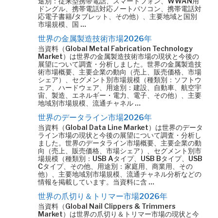
途別：従来型携帯電話、スマートフォン、WWAN用
ドングル、携帯電話対応ノートパソコン、携帯電話対
応電子書籍/タブレット、その他）、主要地域と国別
市場規模、国 …
世界の金属製造技術市場2026年
当資料（Global Metal Fabrication Technology
Market）は世界の金属製造技術市場の現状と今後の
展望について調査・分析しました。世界の金属製造技
術市場概要、主要企業の動向（売上、販売価格、市場
シェア）、セグメント別市場規模（種類別：ソフトウ
ェア、ハードウェア、用途別：建設、自動車、航空宇
宙、製造、エネルギー・電力、電子、その他）、主要
地域別市場規模、流通チャネル …
世界のデータライン市場2026年
当資料（Global Data Line Market）は世界のデータ
ライン市場の現状と今後の展望について調査・分析し
ました。世界のデータライン市場概要、主要企業の動
向（売上、販売価格、市場シェア）、セグメント別市
場規模（種類別：USB Aタイプ、USB Bタイプ、USB
Cタイプ、その他、用途別：家庭用、商業用、その
他）、主要地域別市場規模、流通チャネル分析などの
情報を掲載しています。当資料に含 …
世界の爪切り＆トリマー市場2026年
当資料（Global Nail Clippers & Trimmers
Market）は世界の爪切り＆トリマー市場の現状と今