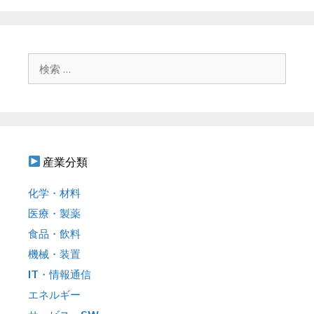
ー
ビ
ゲ
ー
シ
検
ョ
索
ン
:
産業分類
化学・材料
医療・製薬
食品・飲料
機械・装置
IT・情報通信
エネルギー