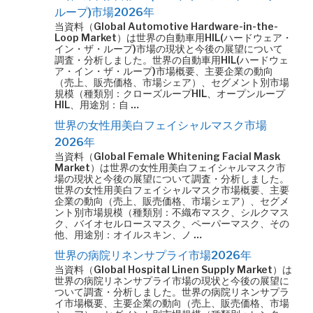
ループ)市場2026年
当資料（Global Automotive Hardware-in-the-
Loop Market）は世界の自動車用HIL(ハードウェア・
イン・ザ・ループ)市場の現状と今後の展望について
調査・分析しました。世界の自動車用HIL(ハードウェ
ア・イン・ザ・ループ)市場概要、主要企業の動向
（売上、販売価格、市場シェア）、セグメント別市場
規模（種類別：クローズループHIL、オープンループ
HIL、用途別：自 …
世界の女性用美白フェイシャルマスク市場
2026年
当資料（Global Female Whitening Facial Mask
Market）は世界の女性用美白フェイシャルマスク市
場の現状と今後の展望について調査・分析しました。
世界の女性用美白フェイシャルマスク市場概要、主要
企業の動向（売上、販売価格、市場シェア）、セグメ
ント別市場規模（種類別：不織布マスク、シルクマス
ク、バイオセルロースマスク、ペーパーマスク、その
他、用途別：オイルスキン、ノ …
世界の病院リネンサプライ市場2026年
当資料（Global Hospital Linen Supply Market）は
世界の病院リネンサプライ市場の現状と今後の展望に
ついて調査・分析しました。世界の病院リネンサプラ
イ市場概要、主要企業の動向（売上、販売価格、市場