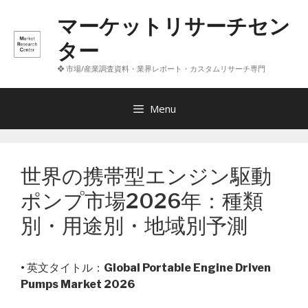
コ
マーケットリサーチセン
ン
テ
ター
ン
❖ 市場/産業調査資料・業界レポート・カスタムリサーチ専門
ツ
へ
ス
Menu
キ
ッ
プ
世界の携帯型エンジン駆動
ポンプ市場2026年：種類
別・用途別・地域別予測
• 英文タイトル：
Global Portable Engine Driven
Pumps Market 2026