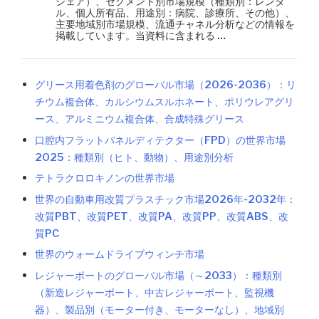
シェア）、セグメント別市場規模（種類別：レンタ
ル、個人所有品、用途別：病院、診療所、その他）、
主要地域別市場規模、流通チャネル分析などの情報を
掲載しています。当資料に含まれる …
グリース用着色剤のグローバル市場（2026-2036）：リ
チウム複合体、カルシウムスルホネート、ポリウレアグリ
ース、アルミニウム複合体、合成特殊グリース
口腔内フラットパネルディテクター（FPD）の世界市場
2025：種類別（ヒト、動物）、用途別分析
テトラクロロキノンの世界市場
世界の自動車用改質プラスチック市場2026年-2032年：
改質PBT、改質PET、改質PA、改質PP、改質ABS、改
質PC
世界のウォームドライブウィンチ市場
レジャーボートのグローバル市場（～2033）：種類別
（新造レジャーボート、中古レジャーボート、監視機
器）、製品別（モーター付き、モーターなし）、地域別