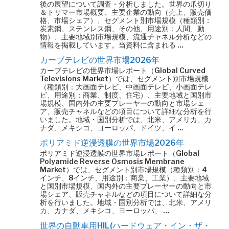
後の展望について調査・分析しました。世界の爪切り
＆トリマー市場概要、主要企業の動向（売上、販売価
格、市場シェア）、セグメント別市場規模（種類別：
炭素鋼、ステンレス鋼、その他、用途別：人間、動
物）、主要地域別市場規模、流通チャネル分析などの
情報を掲載しています。当資料に含まれる …
カーブテレビの世界市場2026年
カーブテレビの世界市場レポート（Global Curved
Televisions Market）では、セグメント別市場規模
（種類別：大画面テレビ、中画面テレビ、小画面テレ
ビ、用途別：商業、制度、住宅）、主要地域と国別市
場規模、国内外の主要プレーヤーの動向と市場シェ
ア、販売チャネルなどの項目について詳細な分析を行
いました。地域・国別分析では、北米、アメリカ、カ
ナダ、メキシコ、ヨーロッパ、ドイツ、イ …
ポリアミド逆浸透膜の世界市場2026年
ポリアミド逆浸透膜の世界市場レポート（Global
Polyamide Reverse Osmosis Membrane
Market）では、セグメント別市場規模（種類別：4
インチ、8インチ、用途別：商業、工業）、主要地域
と国別市場規模、国内外の主要プレーヤーの動向と市
場シェア、販売チャネルなどの項目について詳細な分
析を行いました。地域・国別分析では、北米、アメリ
カ、カナダ、メキシコ、ヨーロッパ、 …
世界の自動車用HIL(ハードウェア・イン・ザ・