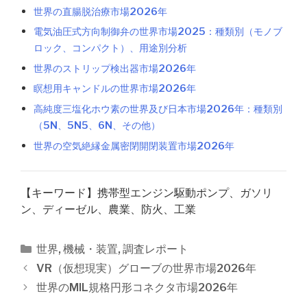
世界の直腸脱治療市場2026年
電気油圧式方向制御弁の世界市場2025：種類別（モノブ
ロック、コンパクト）、用途別分析
世界のストリップ検出器市場2026年
瞑想用キャンドルの世界市場2026年
高純度三塩化ホウ素の世界及び日本市場2026年：種類別
（5N、5N5、6N、その他）
世界の空気絶縁金属密閉開閉装置市場2026年
【キーワード】携帯型エンジン駆動ポンプ、ガソリ
ン、ディーゼル、農業、防火、工業
カ
世界
,
機械・装置
,
調査レポート
テ
投
VR（仮想現実）グローブの世界市場2026年
ゴ
稿
世界のMIL規格円形コネクタ市場2026年
リ
ナ