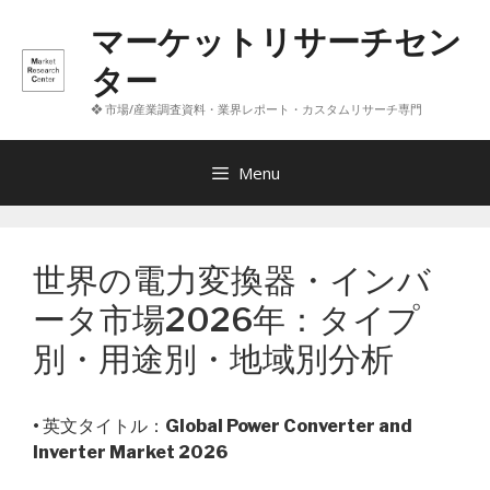
コ
マーケットリサーチセン
ン
テ
ター
ン
❖ 市場/産業調査資料・業界レポート・カスタムリサーチ専門
ツ
へ
ス
Menu
キ
ッ
プ
世界の電力変換器・インバ
ータ市場2026年：タイプ
別・用途別・地域別分析
• 英文タイトル：
Global Power Converter and
Inverter Market 2026