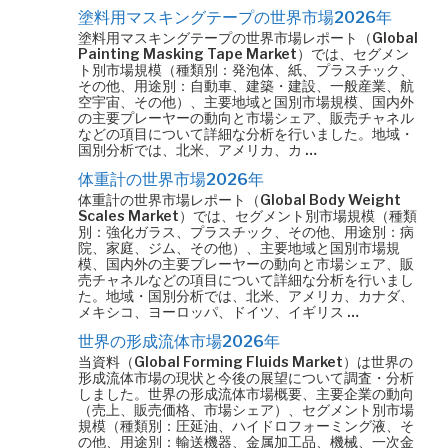
塗料用マスキングテープの世界市場2026年
塗料用マスキングテープの世界市場レポート（Global
Painting Masking Tape Market）では、セグメン
ト別市場規模（種類別：発泡体、紙、プラスチック、
その他、用途別：自動車、建築・建設、一般産業、航
空宇宙、その他）、主要地域と国別市場規模、国内外
の主要プレーヤーの動向と市場シェア、販売チャネル
などの項目について詳細な分析を行いました。地域・
国別分析では、北米、アメリカ、カ …
体重計の世界市場2026年
体重計の世界市場レポート（Global Body Weight
Scales Market）では、セグメント別市場規模（種類
別：強化ガラス、プラスチック、その他、用途別：病
院、家庭、ジム、その他）、主要地域と国別市場規
模、国内外の主要プレーヤーの動向と市場シェア、販
売チャネルなどの項目について詳細な分析を行いまし
た。地域・国別分析では、北米、アメリカ、カナダ、
メキシコ、ヨーロッパ、ドイツ、イギリス …
世界の形成流体市場2026年
当資料（Global Forming Fluids Market）は世界の
形成流体市場の現状と今後の展望について調査・分析
しました。世界の形成流体市場概要、主要企業の動向
（売上、販売価格、市場シェア）、セグメント別市場
規模（種類別：圧延油、ハイドロフォーミング液、そ
の他、用途別：輸送機器、金属加工品、機械、一次金