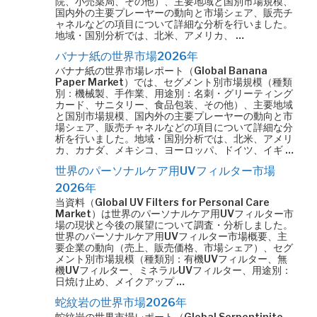
院、小売薬局、その他）、主要地域と国別市場規模、
国内外の主要プレーヤーの動向と市場シェア、販売チ
ャネルなどの項目について詳細な分析を行いました。
地域・国別分析では、北米、アメリカ、 …
バナナ紙の世界市場2026年
バナナ紙の世界市場レポート（Global Banana
Paper Market）では、セグメント別市場規模（種類
別：機械製、手作業、用途別：名刺・グリーティング
カード、サニタリー、食品包装、その他）、主要地域
と国別市場規模、国内外の主要プレーヤーの動向と市
場シェア、販売チャネルなどの項目について詳細な分
析を行いました。地域・国別分析では、北米、アメリ
カ、カナダ、メキシコ、ヨーロッパ、ドイツ、イギ …
世界のパーソナルケア用UVフィルター市場
2026年
当資料（Global UV Filters for Personal Care
Market）は世界のパーソナルケア用UVフィルター市
場の現状と今後の展望について調査・分析しました。
世界のパーソナルケア用UVフィルター市場概要、主
要企業の動向（売上、販売価格、市場シェア）、セグ
メント別市場規模（種類別：有機UVフィルター、無
機UVフィルター、ミネラルUVフィルター、用途別：
日焼け止め、メイクアップ …
蛇紋岩の世界市場2026年
蛇紋岩の世界市場レポート（Global Serpentinite