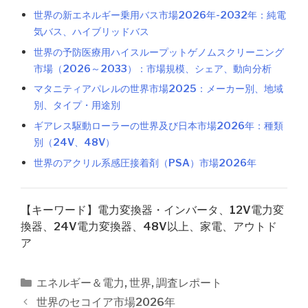
世界の新エネルギー乗用バス市場2026年-2032年：純電
気バス、ハイブリッドバス
世界の予防医療用ハイスループットゲノムスクリーニング
市場（2026～2033）：市場規模、シェア、動向分析
マタニティアパレルの世界市場2025：メーカー別、地域
別、タイプ・用途別
ギアレス駆動ローラーの世界及び日本市場2026年：種類
別（24V、48V）
世界のアクリル系感圧接着剤（PSA）市場2026年
【キーワード】電力変換器・インバータ、12V電力変
換器、24V電力変換器、48V以上、家電、アウトド
ア
カ
エネルギー＆電力
,
世界
,
調査レポート
テ
投
世界のセコイア市場2026年