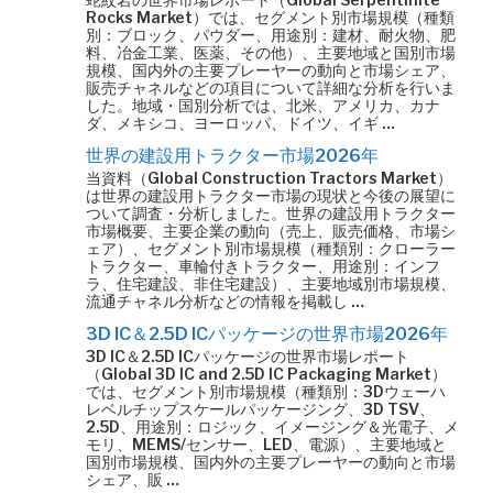
Rocks Market）では、セグメント別市場規模（種類
別：ブロック、パウダー、用途別：建材、耐火物、肥
料、冶金工業、医薬、その他）、主要地域と国別市場
規模、国内外の主要プレーヤーの動向と市場シェア、
販売チャネルなどの項目について詳細な分析を行いま
した。地域・国別分析では、北米、アメリカ、カナ
ダ、メキシコ、ヨーロッパ、ドイツ、イギ …
世界の建設用トラクター市場2026年
当資料（Global Construction Tractors Market）
は世界の建設用トラクター市場の現状と今後の展望に
ついて調査・分析しました。世界の建設用トラクター
市場概要、主要企業の動向（売上、販売価格、市場シ
ェア）、セグメント別市場規模（種類別：クローラー
トラクター、車輪付きトラクター、用途別：インフ
ラ、住宅建設、非住宅建設）、主要地域別市場規模、
流通チャネル分析などの情報を掲載し …
3D IC＆2.5D ICパッケージの世界市場2026年
3D IC＆2.5D ICパッケージの世界市場レポート
（Global 3D IC and 2.5D IC Packaging Market）
では、セグメント別市場規模（種類別：3Dウェーハ
レベルチップスケールパッケージング、3D TSV、
2.5D、用途別：ロジック、イメージング＆光電子、メ
モリ、MEMS/センサー、LED、電源）、主要地域と
国別市場規模、国内外の主要プレーヤーの動向と市場
シェア、販 …