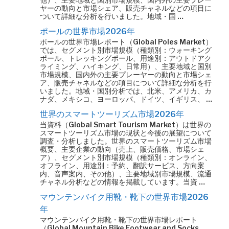
ヤーの動向と市場シェア、販売チャネルなどの項目に
ついて詳細な分析を行いました。地域・国 …
ポールの世界市場2026年
ポールの世界市場レポート（Global Poles Market）
では、セグメント別市場規模（種類別：ウォーキング
ポール、トレッキングポール、用途別：アウトドアク
ライミング、ハイキング、日常用）、主要地域と国別
市場規模、国内外の主要プレーヤーの動向と市場シェ
ア、販売チャネルなどの項目について詳細な分析を行
いました。地域・国別分析では、北米、アメリカ、カ
ナダ、メキシコ、ヨーロッパ、ドイツ、イギリス、 …
世界のスマートツーリズム市場2026年
当資料（Global Smart Tourism Market）は世界の
スマートツーリズム市場の現状と今後の展望について
調査・分析しました。世界のスマートツーリズム市場
概要、主要企業の動向（売上、販売価格、市場シェ
ア）、セグメント別市場規模（種類別：オンライン、
オフライン、用途別：予約、翻訳サービス、方向案
内、音声案内、その他）、主要地域別市場規模、流通
チャネル分析などの情報を掲載しています。当資 …
マウンテンバイク用靴・靴下の世界市場2026
年
マウンテンバイク用靴・靴下の世界市場レポート
（Global Mountain Bike Footwear and Socks