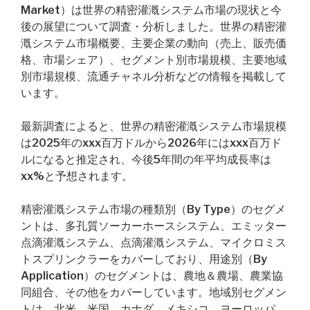
Market）は世界の精密灌漑システム市場の現状と今
後の展望について調査・分析しました。世界の精密灌
漑システム市場概要、主要企業の動向（売上、販売価
格、市場シェア）、セグメント別市場規模、主要地域
別市場規模、流通チャネル分析などの情報を掲載して
います。
最新調査によると、世界の精密灌漑システム市場規模
は2025年のxxx百万ドルから2026年にはxxx百万ド
ルになると推定され、今後5年間の年平均成長率は
xx%と予想されます。
精密灌漑システム市場の種類別（By Type）のセグメ
ントは、多孔質ソーカーホースシステム、エミッター
点滴灌漑システム、点滴灌漑システム、マイクロミス
トスプリンクラーをカバーしており、用途別（By
Application）のセグメントは、農地＆農場、農業協
同組合、その他をカバーしています。地域別セグメン
トは、北米、米国、カナダ、メキシコ、ヨーロッパ、