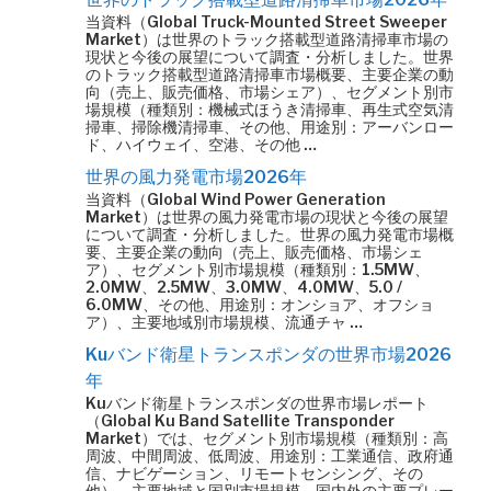
当資料（Global Truck-Mounted Street Sweeper
Market）は世界のトラック搭載型道路清掃車市場の
現状と今後の展望について調査・分析しました。世界
のトラック搭載型道路清掃車市場概要、主要企業の動
向（売上、販売価格、市場シェア）、セグメント別市
場規模（種類別：機械式ほうき清掃車、再生式空気清
掃車、掃除機清掃車、その他、用途別：アーバンロー
ド、ハイウェイ、空港、その他 …
世界の風力発電市場2026年
当資料（Global Wind Power Generation
Market）は世界の風力発電市場の現状と今後の展望
について調査・分析しました。世界の風力発電市場概
要、主要企業の動向（売上、販売価格、市場シェ
ア）、セグメント別市場規模（種類別：1.5MW、
2.0MW、2.5MW、3.0MW、4.0MW、5.0 /
6.0MW、その他、用途別：オンショア、オフショ
ア）、主要地域別市場規模、流通チャ …
Kuバンド衛星トランスポンダの世界市場2026
年
Kuバンド衛星トランスポンダの世界市場レポート
（Global Ku Band Satellite Transponder
Market）では、セグメント別市場規模（種類別：高
周波、中間周波、低周波、用途別：工業通信、政府通
信、ナビゲーション、リモートセンシング、その
他）、主要地域と国別市場規模、国内外の主要プレー