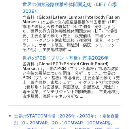
世界の側方経路腰椎椎体間固定術（LIF）市場
2026年
当資料（Global Lateral Lumbar Interbody Fusion
Market）は世界の側方経路腰椎椎体間固定術（LIF）
市場の現状と今後の展望について調査・分析しまし
た。世界の側方経路腰椎椎体間固定術（LIF）市場概
要、主要企業の動向（売上、販売価格、市場シェ
ア）、セグメント別市場規模（種類別：器具、インプ
ラント、サポート装置、用途別：病院、クリニック、
その他）、主要地域別市 …
世界のPCB（プリント基板）市場2026年
当資料（Global PCB (Printed Circuit Board)
Market）は世界のPCB（プリント基板）市場の現状
と今後の展望について調査・分析しました。世界の
PCB（プリント基板）市場概要、主要企業の動向（売
上、販売価格、市場シェア）、セグメント別市場規模
（種類別：片面基板、両面基板、多層基板、用途別：
電子産業、インテリジェント制御機器）、主要地域別
市場規模、流通チャネル分析な …
世界のSTATCOM市場（2026年～2033年）：定格容量
別（0～20MVAR、20～100MVAR、100MVAR以