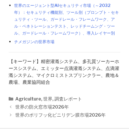
世界のエージェント型AIセキュリティ市場（～2032
年）：セキュリティ機能別、ツール別（プロンプト・セキ
ュリティ・ツール、ガードレール・フレームワーク、ア
ル・ペネトレーションテスト、レッドチームング・ツー
ル、ガードレール・フレームワーク）、導入レイヤー別
チメガジンの世界市場
【キーワード】精密灌漑システム、多孔質ソーカーホ
ースシステム、エミッター点滴灌漑システム、点滴灌
漑システム、マイクロミストスプリンクラー、農地＆
農場、農業協同組合
カ
Agriculture
,
世界
,
調査レポート
テ
投
世界の防火窓市場2026年
ゴ
稿
世界のポリフッ化ビニリデン膜市場2026年
リ
ナ
ー
ビ