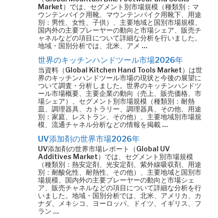
Market）では、セグメント別市場規模（種類別：マ
ウンテンバイク用靴、マウンテンバイク用靴下、用途
別：男性、女性、子供）、主要地域と国別市場規模、
国内外の主要プレーヤーの動向と市場シェア、販売チ
ャネルなどの項目について詳細な分析を行いました。
地域・国別分析では、北米、アメ …
世界のキッチンハンドツール市場2026年
当資料（Global Kitchen Hand Tools Market）は世
界のキッチンハンドツール市場の現状と今後の展望に
ついて調査・分析しました。世界のキッチンハンドツ
ール市場概要、主要企業の動向（売上、販売価格、市
場シェア）、セグメント別市場規模（種類別：耐熱
皿、調理器具、カトラリー、調理器具、その他、用途
別：家庭、レストラン、その他）、主要地域別市場規
模、流通チャネル分析などの情報を掲載 …
UV添加剤の世界市場2026年
UV添加剤の世界市場レポート（Global UV
Additives Market）では、セグメント別市場規模
（種類別：熱安定剤、光安定剤、紫外線吸収剤、用途
別：耐酸化性、耐熱性、その他）、主要地域と国別市
場規模、国内外の主要プレーヤーの動向と市場シェ
ア、販売チャネルなどの項目について詳細な分析を行
いました。地域・国別分析では、北米、アメリカ、カ
ナダ、メキシコ、ヨーロッパ、ドイツ、イギリス、フ
ラン …