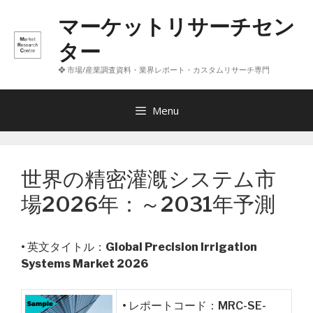
コ
マーケットリサーチセン
ン
テ
ター
ン
❖ 市場/産業調査資料・業界レポート・カスタムリサーチ専門
ツ
へ
ス
Menu
キ
ッ
プ
世界の精密灌漑システム市
場2026年：～2031年予測
• 英文タイトル：
Global Precision Irrigation
Systems Market 2026
• レポートコード：MRC-SE-