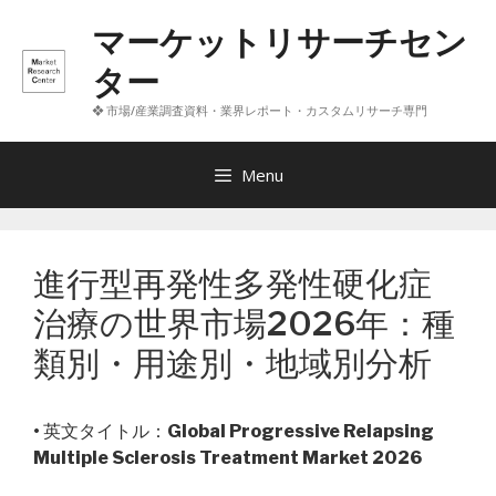
コ
マーケットリサーチセン
ン
テ
ター
ン
❖ 市場/産業調査資料・業界レポート・カスタムリサーチ専門
ツ
へ
ス
Menu
キ
ッ
プ
進行型再発性多発性硬化症
治療の世界市場2026年：種
類別・用途別・地域別分析
• 英文タイトル：
Global Progressive Relapsing
Multiple Sclerosis Treatment Market 2026