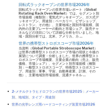
回転式ラックオーブンの世界市場2026年
回転式ラックオーブンの世界市場レポート（Global
Rotating Rack Oven Market）では、セグメント別
市場規模（種類別：電気式デッキオーブン、ガス式デ
ッキオーブン、用途別：ベーカリー、ピザショップ、
レストラン、その他）、主要地域と国別市場規模、国
内外の主要プレーヤーの動向と市場シェア、販売チャ
ネルなどの項目について詳細な分析を行いました。地
域・国別分析では、北米、アメリカ、カ …
世界の携帯型ストロボスコープ市場2026年
当資料（Global Portable Stroboscope Market）
は世界の携帯型ストロボスコープ市場の現状と今後の
展望について調査・分析しました。世界の携帯型スト
ロボスコープ市場概要、主要企業の動向（売上、販売
価格、市場シェア）、セグメント別市場規模（種類
別：一般型ストロボスコープ、特殊型ストロボスコー
プ、用途別：軍事、宇宙、自動車産業、計測、その
他）、主要地域別市場規模、流通チャネル …
2-メチルテトラヒドロフランの世界市場2025：メーカー
別、地域別、タイプ・用途別
世界の光学レンズ用ハードコーティング装置市場2026