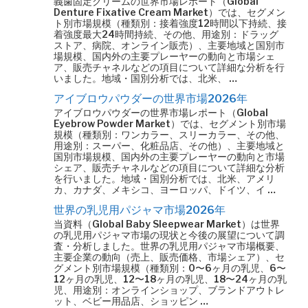
義歯固定クリームの世界市場レポート（Global
Denture Fixative Cream Market）では、セグメン
ト別市場規模（種類別：接着強度12時間以下持続、接
着強度最大24時間持続、その他、用途別：ドラッグ
ストア、病院、オンライン販売）、主要地域と国別市
場規模、国内外の主要プレーヤーの動向と市場シェ
ア、販売チャネルなどの項目について詳細な分析を行
いました。地域・国別分析では、北米、 …
アイブロウパウダーの世界市場2026年
アイブロウパウダーの世界市場レポート（Global
Eyebrow Powder Market）では、セグメント別市場
規模（種類別：ワンカラー、スリーカラー、その他、
用途別：スーパー、化粧品店、その他）、主要地域と
国別市場規模、国内外の主要プレーヤーの動向と市場
シェア、販売チャネルなどの項目について詳細な分析
を行いました。地域・国別分析では、北米、アメリ
カ、カナダ、メキシコ、ヨーロッパ、ドイツ、イ …
世界の乳児用パジャマ市場2026年
当資料（Global Baby Sleepwear Market）は世界
の乳児用パジャマ市場の現状と今後の展望について調
査・分析しました。世界の乳児用パジャマ市場概要、
主要企業の動向（売上、販売価格、市場シェア）、セ
グメント別市場規模（種類別：0〜6ヶ月の乳児、6〜
12ヶ月の乳児、12〜18ヶ月の乳児、18〜24ヶ月の乳
児、用途別：オンラインショップ、ブランドアウトレ
ット、ベビー用品店、ショッピン …