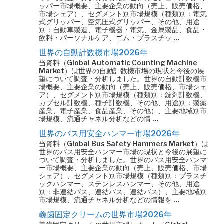
ッパー市場概要、主要企業の動向（売上、販売価格、
市場シェア）、セグメント別市場規模（種類別：電気
式グリッパー、空気圧式グリッパー、その他、用途
別：自動車製造、電子機器・電気、金属製品、食品・
飲料・パーソナルケア、ゴム・プラスチッ …
世界の自動計数機市場2026年
当資料（Global Automatic Counting Machine
Market）は世界の自動計数機市場の現状と今後の展
望について調査・分析しました。世界の自動計数機市
場概要、主要企業の動向（売上、販売価格、市場シェ
ア）、セグメント別市場規模（種類別：錠剤計数機、
カプセル計数機、種子計数機、その他、用途別：製薬
産業、電子産業、食品産業、その他）、主要地域別市
場規模、流通チャネル分析などの情 …
世界のバス用安全ハンマー市場2026年
当資料（Global Bus Safety Hammers Market）は
世界のバス用安全ハンマー市場の現状と今後の展望に
ついて調査・分析しました。世界のバス用安全ハンマ
ー市場概要、主要企業の動向（売上、販売価格、市場
シェア）、セグメント別市場規模（種類別：プラスチ
ックハンマー、ステンレスハンマー、その他、用途
別：非連結バス、連結バス、連結バス）、主要地域別
市場規模、流通チャネル分析などの情報を …
義歯固定クリームの世界市場2026年