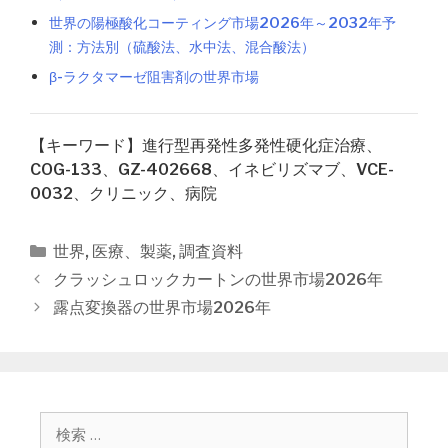
世界の陽極酸化コーティング市場2026年～2032年予
測：方法別（硫酸法、水中法、混合酸法）
β-ラクタマーゼ阻害剤の世界市場
【キーワード】進行型再発性多発性硬化症治療、
COG-133、GZ-402668、イネビリズマブ、VCE-
0032、クリニック、病院
カ
世界
,
医療、製薬
,
調査資料
テ
投
クラッシュロックカートンの世界市場2026年
ゴ
稿
露点変換器の世界市場2026年
リ
ナ
ー
ビ
ゲ
ー
シ
検
ョ
索