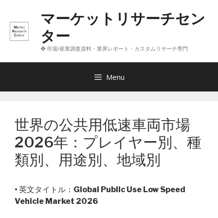
コ
マーケットリサーチセン
ン
テ
ター
ン
❖ 市場/産業調査資料・業界レポート・カスタムリサーチ専門
ツ
へ
ス
Menu
キ
ッ
プ
世界の公共用低速車両市場
2026年：プレイヤー別、種
類別、用途別、地域別
• 英文タイトル：
Global Public Use Low Speed
Vehicle Market 2026