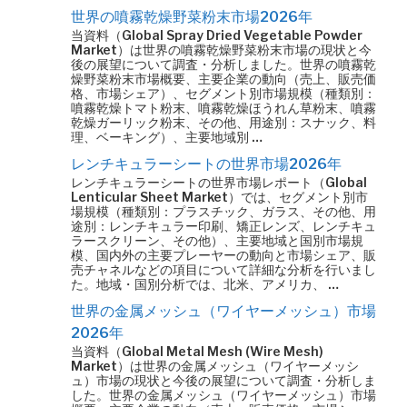
世界の噴霧乾燥野菜粉末市場2026年
当資料（Global Spray Dried Vegetable Powder
Market）は世界の噴霧乾燥野菜粉末市場の現状と今
後の展望について調査・分析しました。世界の噴霧乾
燥野菜粉末市場概要、主要企業の動向（売上、販売価
格、市場シェア）、セグメント別市場規模（種類別：
噴霧乾燥トマト粉末、噴霧乾燥ほうれん草粉末、噴霧
乾燥ガーリック粉末、その他、用途別：スナック、料
理、ベーキング）、主要地域別 …
レンチキュラーシートの世界市場2026年
レンチキュラーシートの世界市場レポート（Global
Lenticular Sheet Market）では、セグメント別市
場規模（種類別：プラスチック、ガラス、その他、用
途別：レンチキュラー印刷、矯正レンズ、レンチキュ
ラースクリーン、その他）、主要地域と国別市場規
模、国内外の主要プレーヤーの動向と市場シェア、販
売チャネルなどの項目について詳細な分析を行いまし
た。地域・国別分析では、北米、アメリカ、 …
世界の金属メッシュ（ワイヤーメッシュ）市場
2026年
当資料（Global Metal Mesh (Wire Mesh)
Market）は世界の金属メッシュ（ワイヤーメッシ
ュ）市場の現状と今後の展望について調査・分析しま
した。世界の金属メッシュ（ワイヤーメッシュ）市場