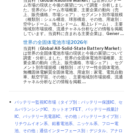
当資料（Global Radome Market）は世界のレドー
ム市場の現状と今後の展望について調査・分析しまし
た。世界のレドーム市場概要、主要企業の動向（売
上、販売価格、市場シェア）、セグメント別市場規模
（種類別：シェル構造、球形構造、その他、用途別：
空中レドーム、地上レドーム、船上レドーム）、主要
地域別市場規模、流通チャネル分析などの情報を掲載
しています。当資料に含まれる主要企業は、Gener …
世界の全固体電池市場2026年
当資料（Global All-Solid-State Battery Market）
は世界の全固体電池市場の現状と今後の展望について
調査・分析しました。世界の全固体電池市場概要、主
要企業の動向（売上、販売価格、市場シェア）、セグ
メント別市場規模（種類別：ポリマー性全固体電池、
無機固体電解質全固体電池、用途別：家電、電気自動
車、航空宇宙、その他）、主要地域別市場規模、流通
チャネル分析などの情報を掲載 …
バッテリー監視IC市場（タイプ別：バッテリー保護IC、セ
ルバランシングIC、カットオフFET、バッテリー残量計
IC、バッテリー充電器IC、その他；バッテリータイプ別：
リチウムイオン系、鉛蓄電池系、ニッケル系、フロー電
池、その他；通信インターフェース別：デジタル、アナロ