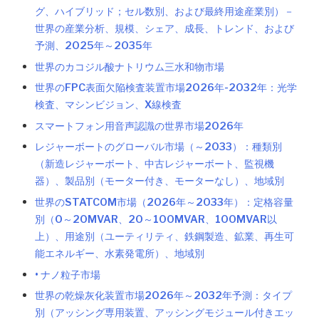
グ、ハイブリッド；セル数別、および最終用途産業別）－
世界の産業分析、規模、シェア、成長、トレンド、および
予測、2025年～2035年
世界のカコジル酸ナトリウム三水和物市場
世界のFPC表面欠陥検査装置市場2026年-2032年：光学
検査、マシンビジョン、X線検査
スマートフォン用音声認識の世界市場2026年
レジャーボートのグローバル市場（～2033）：種類別
（新造レジャーボート、中古レジャーボート、監視機
器）、製品別（モーター付き、モーターなし）、地域別
世界のSTATCOM市場（2026年～2033年）：定格容量
別（0～20MVAR、20～100MVAR、100MVAR以
上）、用途別（ユーティリティ、鉄鋼製造、鉱業、再生可
能エネルギー、水素発電所）、地域別
• ナノ粒子市場
世界の乾燥灰化装置市場2026年～2032年予測：タイプ
別（アッシング専用装置、アッシングモジュール付きエッ