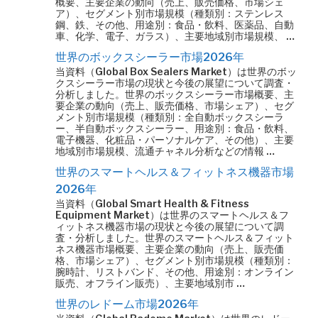
概要、主要企業の動向（売上、販売価格、市場シェ
ア）、セグメント別市場規模（種類別：ステンレス
鋼、鉄、その他、用途別：食品・飲料、医薬品、自動
車、化学、電子、ガラス）、主要地域別市場規模、 …
世界のボックスシーラー市場2026年
当資料（Global Box Sealers Market）は世界のボッ
クスシーラー市場の現状と今後の展望について調査・
分析しました。世界のボックスシーラー市場概要、主
要企業の動向（売上、販売価格、市場シェア）、セグ
メント別市場規模（種類別：全自動ボックスシーラ
ー、半自動ボックスシーラー、用途別：食品・飲料、
電子機器、化粧品・パーソナルケア、その他）、主要
地域別市場規模、流通チャネル分析などの情報 …
世界のスマートヘルス＆フィットネス機器市場
2026年
当資料（Global Smart Health & Fitness
Equipment Market）は世界のスマートヘルス＆フ
ィットネス機器市場の現状と今後の展望について調
査・分析しました。世界のスマートヘルス＆フィット
ネス機器市場概要、主要企業の動向（売上、販売価
格、市場シェア）、セグメント別市場規模（種類別：
腕時計、リストバンド、その他、用途別：オンライン
販売、オフライン販売）、主要地域別市 …
世界のレドーム市場2026年