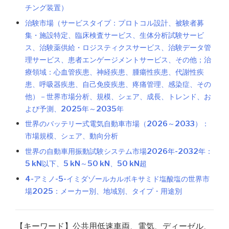
チング装置）
治験市場（サービスタイプ：プロトコル設計、被験者募
集・施設特定、臨床検査サービス、生体分析試験サービ
ス、治験薬供給・ロジスティクスサービス、治験データ管
理サービス、患者エンゲージメントサービス、その他；治
療領域：心血管疾患、神経疾患、腫瘍性疾患、代謝性疾
患、呼吸器疾患、自己免疫疾患、疼痛管理、感染症、その
他）－世界市場分析、規模、シェア、成長、トレンド、お
よび予測、2025年～2035年
世界のバッテリー式電気自動車市場（2026～2033）：
市場規模、シェア、動向分析
世界の自動車用振動試験システム市場2026年-2032年：
5 kN以下、5 kN～50 kN、50 kN超
4-アミノ-5-イミダゾールカルボキサミド塩酸塩の世界市
場2025：メーカー別、地域別、タイプ・用途別
【キーワード】公共用低速車両、電気、ディーゼル、