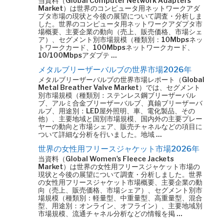
当資料（Global Computer Network Adapters
Market）は世界のコンピュータ用ネットワークアダ
プタ市場の現状と今後の展望について調査・分析しま
した。世界のコンピュータ用ネットワークアダプタ市
場概要、主要企業の動向（売上、販売価格、市場シェ
ア）、セグメント別市場規模（種類別：10Mbpsネッ
トワークカード、100Mbpsネットワークカード、
10/100Mbpsアダプテ …
メタルブリーザーバルブの世界市場2026年
メタルブリーザーバルブの世界市場レポート（Global
Metal Breather Valve Market）では、セグメント
別市場規模（種類別：ステンレス鋼ブリーザーバル
ブ、アルミ合金ブリーザーバルブ、真鍮ブリーザーバ
ルブ、用途別：LED屋外照明、車、電化製品、その
他）、主要地域と国別市場規模、国内外の主要プレー
ヤーの動向と市場シェア、販売チャネルなどの項目に
ついて詳細な分析を行いました。地域 …
世界の女性用フリースジャケット市場2026年
当資料（Global Women's Fleece Jackets
Market）は世界の女性用フリースジャケット市場の
現状と今後の展望について調査・分析しました。世界
の女性用フリースジャケット市場概要、主要企業の動
向（売上、販売価格、市場シェア）、セグメント別市
場規模（種類別：軽量型、中重量型、高重量型、混合
型、用途別：オンライン、オフライン）、主要地域別
市場規模、流通チャネル分析などの情報を掲 …