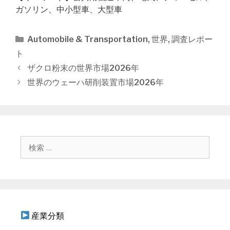
ガソリン、中小型車、大型車
カ
Automobile & Transportation
,
世界
,
調査レポー
テ
ト
ゴ
投
ザクロ粉末の世界市場2026年
リ
稿
世界のウェーハ研削装置市場2026年
ー
ナ
ビ
ゲ
ー
シ
検
ョ
索
ン
:
産業分類