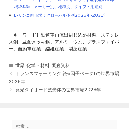
場2025：メーカー別、地域別、タイプ・用途別
L-リンゴ酸市場：グローバル予測2025年-2031年
【キーワード】鉄道車両流出封じ込め材料、ステンレ
ス鋼、亜鉛メッキ鋼、アルミニウム、グラスファイバ
ー、自動車産業、繊維産業、製薬産業
カ
世界
,
化学・材料
,
調査資料
テ
投
トランスフォーミング増殖因子ベータ1の世界市場
ゴ
稿
2026年
リ
ナ
発光ダイオード蛍光体の世界市場2026年
ー
ビ
ゲ
ー
シ
ョ
検
ン