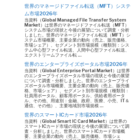
世界のマネージドファイル転送（MFT）システ
ム市場2026年
当資料（Global Managed File Transfer System
Market）は世界のマネージドファイル転送（MFT）
システム市場の現状と今後の展望について調査・分析
しました。世界のマネージドファイル転送（MFT）シ
ステム市場概要、主要企業の動向（売上、販売価格、
市場シェア）、セグメント別市場規模（種類別：シス
テム中心型ファイル転送、人間中心型ファイル転送、
エクストリームファイル転 …
世界のエンタープライズポータル市場2026年
当資料（Global Enterprise Portal Market）は世界
のエンタープライズポータル市場の現状と今後の展望
について調査・分析しました。世界のエンタープライ
ズポータル市場概要、主要企業の動向（売上、販売価
格、市場シェア）、セグメント別市場規模（種類別：
社員用ポータル、顧客用ポータル、供給者用ポータ
ル、その他、用途別：金融、政府、医療、小売、IT＆
通信、その他）、主要地域別市場規模 …
世界のスマートICカード市場2026年
当資料（Global Smart IC Card Market）は世界の
スマートICカード市場の現状と今後の展望について調
査・分析しました。世界のスマートICカード市場概
要、主要企業の動向（売上、販売価格、市場シェ