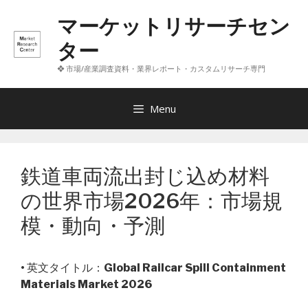
コ
マーケットリサーチセン
ン
テ
ター
ン
❖ 市場/産業調査資料・業界レポート・カスタムリサーチ専門
ツ
へ
ス
Menu
キ
ッ
プ
鉄道車両流出封じ込め材料
の世界市場2026年：市場規
模・動向・予測
• 英文タイトル：
Global Railcar Spill Containment
Materials Market 2026