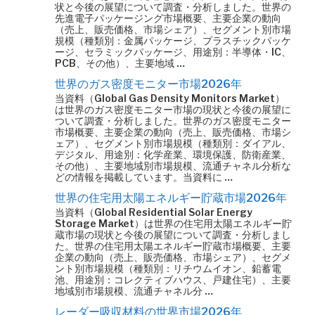
状と今後の展望について調査・分析しました。世界の
先進電子パッケージング市場概要、主要企業の動向
（売上、販売価格、市場シェア）、セグメント別市場
規模（種類別：金属パッケージ、プラスチックパッケ
ージ、セラミックパッケージ、用途別：半導体・IC、
PCB、その他）、主要地域 …
世界のガス密度モニター市場2026年
当資料（Global Gas Density Monitors Market）
は世界のガス密度モニター市場の現状と今後の展望に
ついて調査・分析しました。世界のガス密度モニター
市場概要、主要企業の動向（売上、販売価格、市場シ
ェア）、セグメント別市場規模（種類別：ダイアル、
デジタル、用途別：化学産業、環境保護、防衛産業、
その他）、主要地域別市場規模、流通チャネル分析な
どの情報を掲載しています。当資料に …
世界の住宅用太陽エネルギー貯蔵市場2026年
当資料（Global Residential Solar Energy
Storage Market）は世界の住宅用太陽エネルギー貯
蔵市場の現状と今後の展望について調査・分析しまし
た。世界の住宅用太陽エネルギー貯蔵市場概要、主要
企業の動向（売上、販売価格、市場シェア）、セグメ
ント別市場規模（種類別：リチウムイオン、鉛蓄電
池、用途別：コレクティブハウス、戸建住宅）、主要
地域別市場規模、流通チャネル分 …
レーダー吸収材料の世界市場2026年