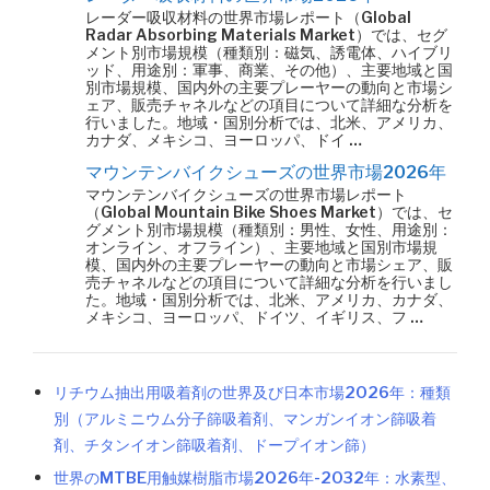
レーダー吸収材料の世界市場レポート（Global
Radar Absorbing Materials Market）では、セグ
メント別市場規模（種類別：磁気、誘電体、ハイブリ
ッド、用途別：軍事、商業、その他）、主要地域と国
別市場規模、国内外の主要プレーヤーの動向と市場シ
ェア、販売チャネルなどの項目について詳細な分析を
行いました。地域・国別分析では、北米、アメリカ、
カナダ、メキシコ、ヨーロッパ、ドイ …
マウンテンバイクシューズの世界市場2026年
マウンテンバイクシューズの世界市場レポート
（Global Mountain Bike Shoes Market）では、セ
グメント別市場規模（種類別：男性、女性、用途別：
オンライン、オフライン）、主要地域と国別市場規
模、国内外の主要プレーヤーの動向と市場シェア、販
売チャネルなどの項目について詳細な分析を行いまし
た。地域・国別分析では、北米、アメリカ、カナダ、
メキシコ、ヨーロッパ、ドイツ、イギリス、フ …
リチウム抽出用吸着剤の世界及び日本市場2026年：種類
別（アルミニウム分子篩吸着剤、マンガンイオン篩吸着
剤、チタンイオン篩吸着剤、ドープイオン篩）
世界のMTBE用触媒樹脂市場2026年-2032年：水素型、