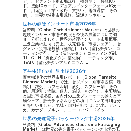
ア）、セグメント別市場規模（種類別：非接触ICカー
ド、接触ICカード、デュアルインターフェースICカー
ド、用途別：工業・政府、支払い、電気通信、その
他）、主要地域別市場規模、流通チャネル …
世界の超硬インサート市場2026年
当資料（Global Carbide Insert Market）は世界の
超硬インサート市場の現状と今後の展望について調
査・分析しました。世界の超硬インサート市場概要、
主要企業の動向（売上、販売価格、市場シェア）、セ
グメント別市場規模（種類別：TiN（窒化チタン）コ
ーティング剤、TiC（炭化チタン）コーティング剤、
Ti（C）N（炭化チタン-窒化物）コーティング剤、
TiAlN（窒化チタンアルミニウム …
寄生虫浄化の世界市場2026年
寄生虫浄化の世界市場レポート（Global Parasite
Cleanse Market）では、セグメント別市場規模（種
類別：錠剤、カプセル剤、液剤、スプレー剤、その
他、用途別：病院、個人、施設、その他）、主要地域
と国別市場規模、国内外の主要プレーヤーの動向と市
場シェア、販売チャネルなどの項目について詳細な分
析を行いました。地域・国別分析では、北米、アメリ
カ、カナダ、メキシコ、ヨーロッパ、ドイツ …
世界の先進電子パッケージング市場2026年
当資料（Global Advanced Electronic Packaging
Market）は世界の先進電子パッケージング市場の現