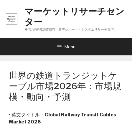
コ
マーケットリサーチセン
ン
テ
ター
ン
❖ 市場/産業調査資料・業界レポート・カスタムリサーチ専門
ツ
へ
ス
Menu
キ
ッ
プ
世界の鉄道トランジットケ
ーブル市場2026年：市場規
模・動向・予測
• 英文タイトル：
Global Railway Transit Cables
Market 2026