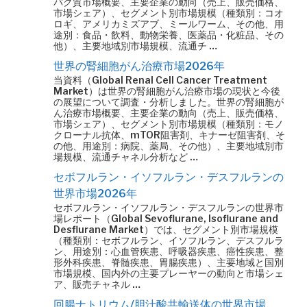
パク質市場概要、主要企業の動向（売上、販売価格、
市場シェア）、セグメント別市場規模（種類別：コオ
ロギ、アメリカミズアブ、ミールワーム、その他、用
途別：食品・飲料、動物栄養、医薬品・化粧品、その
他）、主要地域別市場規模、流通チ …
世界の腎細胞がん治療市場2026年
当資料（Global Renal Cell Cancer Treatment
Market）は世界の腎細胞がん治療市場の現状と今後
の展望について調査・分析しました。世界の腎細胞が
ん治療市場概要、主要企業の動向（売上、販売価格、
市場シェア）、セグメント別市場規模（種類別：モノ
クローナル抗体、mTOR阻害剤、キナーゼ阻害剤、そ
の他、用途別：病院、薬局、その他）、主要地域別市
場規模、流通チャネル分析など …
セボフルラン・イソフルラン・デスフルランの
世界市場2026年
セボフルラン・イソフルラン・デスフルランの世界市
場レポート（Global Sevoflurane, Isoflurane and
Desflurane Market）では、セグメント別市場規模
（種類別：セボフルラン、イソフルラン、デスフルラ
ン、用途別：心血管疾患、呼吸器疾患、癌性疾患、整
形外科疾患、脊髄疾患、胃腸疾患）、主要地域と国別
市場規模、国内外の主要プレーヤーの動向と市場シェ
ア、販売チャネル …
回腸ナトリウム/胆汁酸共輸送体の世界市場