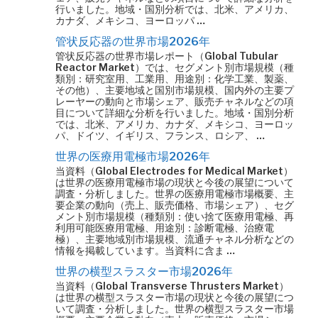
行いました。地域・国別分析では、北米、アメリカ、
カナダ、メキシコ、ヨーロッパ …
管状反応器の世界市場2026年
管状反応器の世界市場レポート（Global Tubular
Reactor Market）では、セグメント別市場規模（種
類別：研究室用、工業用、用途別：化学工業、製薬、
その他）、主要地域と国別市場規模、国内外の主要プ
レーヤーの動向と市場シェア、販売チャネルなどの項
目について詳細な分析を行いました。地域・国別分析
では、北米、アメリカ、カナダ、メキシコ、ヨーロッ
パ、ドイツ、イギリス、フランス、ロシア、 …
世界の医療用電極市場2026年
当資料（Global Electrodes for Medical Market）
は世界の医療用電極市場の現状と今後の展望について
調査・分析しました。世界の医療用電極市場概要、主
要企業の動向（売上、販売価格、市場シェア）、セグ
メント別市場規模（種類別：使い捨て医療用電極、再
利用可能医療用電極、用途別：診断電極、治療電
極）、主要地域別市場規模、流通チャネル分析などの
情報を掲載しています。当資料に含ま …
世界の横型スラスター市場2026年
当資料（Global Transverse Thrusters Market）
は世界の横型スラスター市場の現状と今後の展望につ
いて調査・分析しました。世界の横型スラスター市場