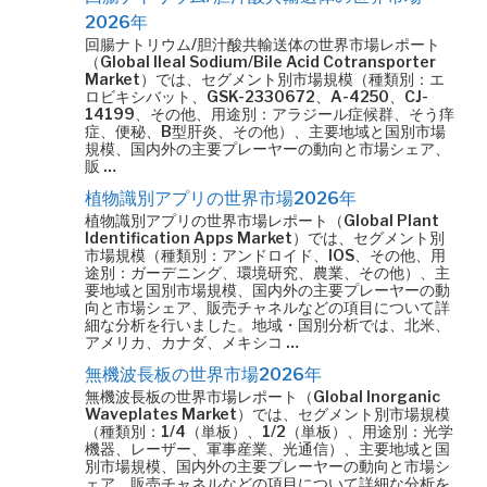
2026年
回腸ナトリウム/胆汁酸共輸送体の世界市場レポート
（Global Ileal Sodium/Bile Acid Cotransporter
Market）では、セグメント別市場規模（種類別：エ
ロビキシバット、GSK-2330672、A-4250、CJ-
14199、その他、用途別：アラジール症候群、そう痒
症、便秘、B型肝炎、その他）、主要地域と国別市場
規模、国内外の主要プレーヤーの動向と市場シェア、
販 …
植物識別アプリの世界市場2026年
植物識別アプリの世界市場レポート（Global Plant
Identification Apps Market）では、セグメント別
市場規模（種類別：アンドロイド、IOS、その他、用
途別：ガーデニング、環境研究、農業、その他）、主
要地域と国別市場規模、国内外の主要プレーヤーの動
向と市場シェア、販売チャネルなどの項目について詳
細な分析を行いました。地域・国別分析では、北米、
アメリカ、カナダ、メキシコ …
無機波長板の世界市場2026年
無機波長板の世界市場レポート（Global Inorganic
Waveplates Market）では、セグメント別市場規模
（種類別：1/4（単板）、1/2（単板）、用途別：光学
機器、レーザー、軍事産業、光通信）、主要地域と国
別市場規模、国内外の主要プレーヤーの動向と市場シ
ェア、販売チャネルなどの項目について詳細な分析を