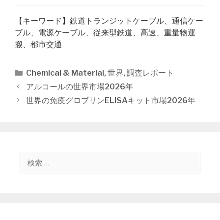
【キーワード】鉄道トランジットケーブル、通信ケー
ブル、電源ケーブル、従来型鉄道、高速、重量物運
搬、都市交通
カ
Chemical & Material
,
世界
,
調査レポート
テ
投
アルコールの世界市場2026年
ゴ
稿
世界の免疫グロブリンELISAキット市場2026年
リ
ナ
ー
ビ
ゲ
ー
シ
検
ョ
索
ン
: