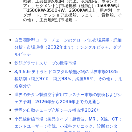
概要、主要企業の動向（売上、販売価格、市場シェ
ア）、セグメント別市場規模（種類別：1500KW以
下1500KW-3500KW、3500KW以上、用途別：タ
グボート、オフショア支援船、フェリー、貨物船、そ
の他）、主要地域別市場規 …
自己潤滑型ローラーチェーンのグローバル市場展望・詳細
分析・市場規模（2032年まで）：シングルピッチ、ダブ
ルピッチ
鉄筋グラウトスリーブの世界市場
3,4,5,6-テトラヒドロフタル酸無水物の世界市場2025：
種類別（純度97％、純度98％、純度99％、その他）、用
途別分析
世界のチタン製航空宇宙用ファスナー市場の規模およびシ
ェア予測：2026年から2036年までの見通し
世界の自動チューブ充填シール機市場2026年
小児放射線市場（製品タイプ：超音波、MRI、X線、CT；
エンドユーザー：病院、小児科クリニック、診断センタ