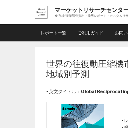
コ
マーケットリサーチセンタ
ン
❖ 市場/産業調査資料・業界レポート・カスタムリ
テ
ン
ツ
レポート一覧
ご利用ガイド
お問い
へ
ス
キ
ッ
世界の往復動圧縮機市
プ
地域別予測
• 英文タイトル：
Global Reciprocati
•
•