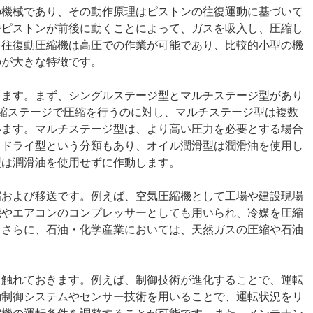
の機械であり、その動作原理はピストンの往復運動に基づいて
でピストンが前後に動くことによって、ガスを吸入し、圧縮し
。往復動圧縮機は高圧での作業が可能であり、比較的小型の機
のが大きな特徴です。
ります。まず、シングルステージ型とマルチステージ型があり
縮ステージで圧縮を行うのに対し、マルチステージ型は複数
います。マルチステージ型は、より高い圧力を必要とする場合
とドライ型という分類もあり、オイル潤滑型は潤滑油を使用し
型は潤滑油を使用せずに作動します。
縮および移送です。例えば、空気圧縮機として工場や建設現場
機やエアコンのコンプレッサーとしても用いられ、冷媒を圧縮
。さらに、石油・化学産業においては、天然ガスの圧縮や石油
も触れておきます。例えば、制御技術が進化することで、運転
動制御システムやセンサー技術を用いることで、運転状況をリ