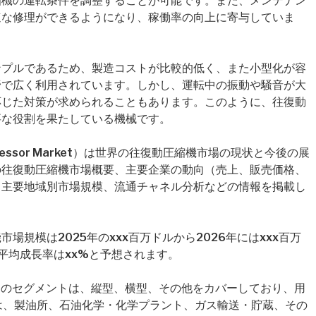
縮機の運転条件を調整することが可能です。また、メンテナン
速な修理ができるようになり、稼働率の向上に寄与していま
ンプルであるため、製造コストが比較的低く、また小型化が容
野で広く利用されています。しかし、運転中の振動や騒音が大
応じた対策が求められることもあります。このように、往復動
要な役割を果たしている機械です。
 Compressor Market）は世界の往復動圧縮機市場の現状と今後の展
の往復動圧縮機市場概要、主要企業の動向（売上、販売価格、
、主要地域別市場規模、流通チャネル分析などの情報を掲載し
規模は2025年のxxx百万ドルから2026年にはxxx百万
平均成長率はxx%と予想されます。
e）のセグメントは、縦型、横型、その他をカバーしており、用
グメントは、製油所、石油化学・化学プラント、ガス輸送・貯蔵、その