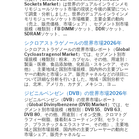
Sockets Market）は世界のデュアルインラインメモ
リモジュールソケット市場の現状と今後の展望につい
て調査・分析しました。世界のデュアルインラインメ
モリモジュールソケット市場概要、主要企業の動向
（売上、販売価格、市場シェア）、セグメント別市場
規模（種類別：FB DIMMソケット、DDRソケット、
SDRAMソケット、 …
シクロアストラゲノールの世界市場2026年
シクロアストラゲノールの世界市場レポート（Global
Cycloastragenol Market）では、セグメント別市
場規模（種類別：粉末、カプセル、その他、用途別：
製薬・医療、食品添加物、化粧品・スキンケア、その
他）、主要地域と国別市場規模、国内外の主要プレー
ヤーの動向と市場シェア、販売チャネルなどの項目に
ついて詳細な分析を行いました。地域・国別分析で
は、北米、アメリカ、カナダ、メキシコ、ヨ …
ジビニルベンゼン（DVB）の世界市場2026年
ジビニルベンゼン（DVB）の世界市場レポート
（Global Divinylbenzene (DVB) Market）では、セ
グメント別市場規模（種類別：DVB 55、DVB 63、
DVB 80、その他、用途別：イオン交換、クロマトグ
ラフィー樹脂、接着剤＆コーティング剤、セラミッ
ク、プラスチック＆エラストマー、その他）、主要地
域と国別市場規模、国内外の主要プレーヤーの動向と
市場シェア、販売チャネルな …