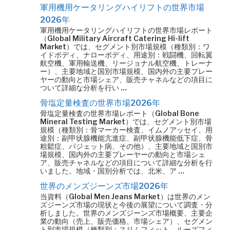
軍用機用ケータリングハイリフトの世界市場
2026年
軍用機用ケータリングハイリフトの世界市場レポート
（Global Military Aircraft Catering Hi-lift
Market）では、セグメント別市場規模（種類別：ワ
イドボディ、ナローボディ、用途別：戦闘機、回転翼
航空機、軍用輸送機、リージョナル航空機、トレーナ
ー）、主要地域と国別市場規模、国内外の主要プレー
ヤーの動向と市場シェア、販売チャネルなどの項目に
ついて詳細な分析を行い …
骨塩定量検査の世界市場2026年
骨塩定量検査の世界市場レポート（Global Bone
Mineral Testing Market）では、セグメント別市場
規模（種類別：骨マーカー検査、イムノアッセイ、用
途別：副甲状腺機能亢進症、副甲状腺機能低下症、骨
粗鬆症、パジェット病、その他）、主要地域と国別市
場規模、国内外の主要プレーヤーの動向と市場シェ
ア、販売チャネルなどの項目について詳細な分析を行
いました。地域・国別分析では、北米、ア …
世界のメンズジーンズ市場2026年
当資料（Global Men Jeans Market）は世界のメン
ズジーンズ市場の現状と今後の展望について調査・分
析しました。世界のメンズジーンズ市場概要、主要企
業の動向（売上、販売価格、市場シェア）、セグメン
ト別市場規模（種類別：スリムフィット、ルーズフィ