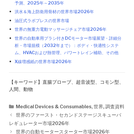
予測、2025年～2035年
洪水＆海上防衛用骨材の世界市場2026年
油圧式ラボプレスの世界市場
世界の無重力電動マッサージチェア市場2026年
世界の自動車用ブラシ付きDCモーター市場展望・詳細分
析・市場規模（2032年まで）：ボディ・快適性システ
ム、HVACおよび熱管理、パワートレイン補助、その他
X線増感紙の世界市場2026年
【キーワード】直腸プローブ、超音波型、コモン型、
人間、動物
カ
Medical Devices & Consumables
,
世界
,
調査資料
テ
投
世界のファースト・セカンドステージスキューバ
ゴ
稿
レギュレーター市場2026年
リ
ナ
世界の自動モータースターター市場2026年