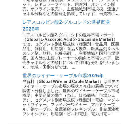
ット、レギュラーフィット、用途別：オンライン販
売、オフライン販売）、主要地域別市場規模、流通チ
ャネル分析などの情報を掲載しています。当資料に …
L-アスコルビン酸2-グルコシドの世界市場
2026年
L-アスコルビン酸2-グルコシドの世界市場レポート
（Global L-Ascorbic Acid 2-Glucoside Market）
では、セグメント別市場規模（種類別：食品用、医薬
品用、飼料用、用途別：食品＆飲料、医薬品剤＆ヘル
スケア剤、飼料、化粧品剤）、主要地域と国別市場規
模、国内外の主要プレーヤーの動向と市場シェア、販
売チャネルなどの項目について詳細な分析を行いまし
た。地域・国別分析では、 …
世界のワイヤー・ケーブル市場2026年
当資料（Global Wire and Cable Market）は世界の
ワイヤー・ケーブル市場の現状と今後の展望について
調査・分析しました。世界のワイヤー・ケーブル市場
概要、主要企業の動向（売上、販売価格、市場シェ
ア）、セグメント別市場規模（種類別：電線、マグネ
ットワイヤー、ファイバーワイヤー、アルミケーブ
ル、銅ケーブル、金属液密フレキシブル、非金属液密
フレキシブル、用途別：ビル用電線、電力用電 …