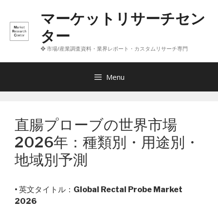
コ
マーケットリサーチセン
ン
テ
ター
ン
❖ 市場/産業調査資料・業界レポート・カスタムリサーチ専門
ツ
へ
ス
Menu
キ
ッ
プ
直腸プローブの世界市場
2026年：種類別・用途別・
地域別予測
• 英文タイトル：
Global Rectal Probe Market
2026