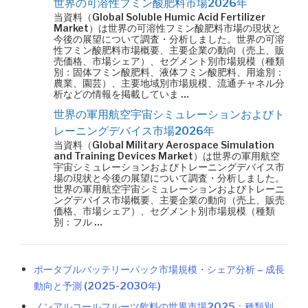
世界の可溶性フミン酸肥料市場2026年
当資料（Global Soluble Humic Acid Fertilizer
Market）は世界の可溶性フミン酸肥料市場の現状と
今後の展望について調査・分析しました。世界の可溶
性フミン酸肥料市場概要、主要企業の動向（売上、販
売価格、市場シェア）、セグメント別市場規模（種類
別：固体フミン酸肥料、液体フミン酸肥料、用途別：
農業、園芸）、主要地域別市場規模、流通チャネル分
析などの情報を掲載していま …
世界の軍用航空宇宙シミュレーションおよびト
レーニングデバイス市場2026年
当資料（Global Military Aerospace Simulation
and Training Devices Market）は世界の軍用航空
宇宙シミュレーションおよびトレーニングデバイス市
場の現状と今後の展望について調査・分析しました。
世界の軍用航空宇宙シミュレーションおよびトレーニ
ングデバイス市場概要、主要企業の動向（売上、販売
価格、市場シェア）、セグメント別市場規模（種類
別：フル …
ポータブルバッテリーパック市場規模・シェア分析 – 成長
動向と予測 (2025-2030年)
ノンアルコールフルーツ飲料の世界市場2025：種類別