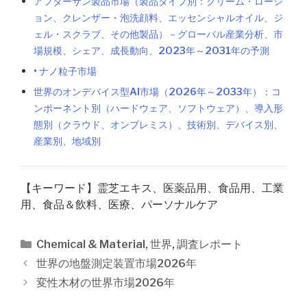
アフターサン製品市場（製品タイプ別：クリーム・ローシ
ョン、クレンザー・泡洗顔料、エッセンシャルオイル、ジ
ェル・スクラブ、その他製品）－グローバル産業分析、市
場規模、シェア、成長動向、2023年～2031年の予測
• ナノ粒子市場
世界のオンデバイス型AI市場（2026年～2033年）：コ
ンポーネント別（ハードウェア、ソフトウェア）、導入形
態別（クラウド、オンプレミス）、技術別、デバイス別、
産業別、地域別
【キーワード】霊芝エキス、医薬品用、食品用、工業
用、食品＆飲料、医療、パーソナルケア
カ
Chemical & Material
,
世界
,
調査レポート
テ
投
世界の地盤測定装置市場2026年
ゴ
稿
変性木材の世界市場2026年
リ
ナ