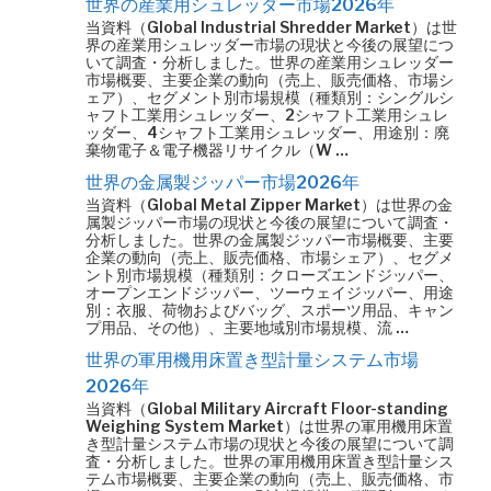
世界の産業用シュレッダー市場2026年
当資料（Global Industrial Shredder Market）は世
界の産業用シュレッダー市場の現状と今後の展望につ
いて調査・分析しました。世界の産業用シュレッダー
市場概要、主要企業の動向（売上、販売価格、市場シ
ェア）、セグメント別市場規模（種類別：シングルシ
ャフト工業用シュレッダー、2シャフト工業用シュレ
ッダー、4シャフト工業用シュレッダー、用途別：廃
棄物電子＆電子機器リサイクル（W …
世界の金属製ジッパー市場2026年
当資料（Global Metal Zipper Market）は世界の金
属製ジッパー市場の現状と今後の展望について調査・
分析しました。世界の金属製ジッパー市場概要、主要
企業の動向（売上、販売価格、市場シェア）、セグメ
ント別市場規模（種類別：クローズエンドジッパー、
オープンエンドジッパー、ツーウェイジッパー、用途
別：衣服、荷物およびバッグ、スポーツ用品、キャン
プ用品、その他）、主要地域別市場規模、流 …
世界の軍用機用床置き型計量システム市場
2026年
当資料（Global Military Aircraft Floor-standing
Weighing System Market）は世界の軍用機用床置
き型計量システム市場の現状と今後の展望について調
査・分析しました。世界の軍用機用床置き型計量シス
テム市場概要、主要企業の動向（売上、販売価格、市