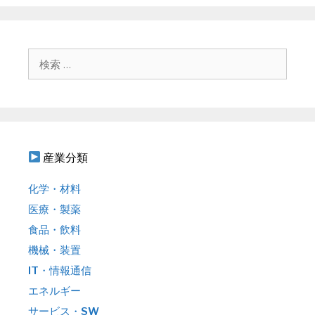
ー
ビ
ゲ
ー
シ
検
ョ
索
ン
:
産業分類
化学・材料
医療・製薬
食品・飲料
機械・装置
IT・情報通信
エネルギー
サービス・SW