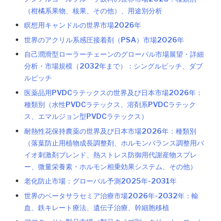
（柑橘系果物、核果、その他）、用途別分析
瞑想用キャンドルの世界市場2026年
世界のアクリル系感圧接着剤（PSA）市場2026年
自己潤滑型ローラーチェーンのグローバル市場展望・詳細
分析・市場規模（2032年まで）：シングルピッチ、ダブ
ルピッチ
医薬品用PVDCラテックスの世界及び日本市場2026年：
種類別（水性PVDCラテックス、溶剤系PVDCラテック
ス、エマルジョン型PVDCラテックス）
耐熱性花保持農薬の世界及び日本市場2026年：種類別
（落葉防止用植物成長調整剤、ホルモンバランス調整用バ
イオ刺激剤ブレンド、熱ストレス防御用代謝産物スプレ
ー、微量栄養素・ホルモン相乗効果システム、その他）
老化防止市場：グローバル予測2025年-2031年
世界のベータサラセミア治療市場2026年-2032年：輸
血、鉄キレート療法、遺伝子治療、幹細胞移植