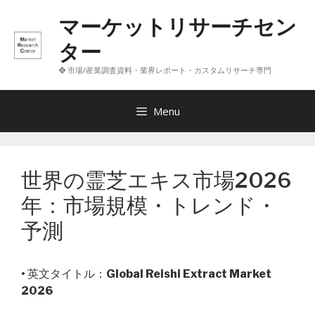
コ
マーケットリサーチセン
ン
テ
ター
ン
❖ 市場/産業調査資料・業界レポート・カスタムリサーチ専門
ツ
へ
ス
Menu
キ
ッ
プ
世界の霊芝エキス市場2026
年：市場規模・トレンド・
予測
• 英文タイトル：
Global Reishi Extract Market
2026