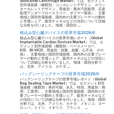
Solid Bowl Centrifuge Market）では、セグメント
別市場規模（種類別：コンカレントデザイン、カウン
ターカレントデザイン、用途別：廃水汚泥処理、石炭
処理アンダーフロースラリー、ポリマー製造）、主要
地域と国別市場規模、国内外の主要プレーヤーの動向
と市場シェア、販売チャネルなどの項目について詳細
な分析を行いました。地域・国別分 …
植込み型心臓デバイスの世界市場2026年
植込み型心臓デバイスの世界市場レポート（Global
Implantable Cardiac Devices Market）では、セ
グメント別市場規模（種類別：ペースメーカー、
ICD、BI-VICD、用途別：徐脈、頻脈、心不全、その
他）、主要地域と国別市場規模、国内外の主要プレー
ヤーの動向と市場シェア、販売チャネルなどの項目に
ついて詳細な分析を行いました。地域・国別分析で
は、北米、アメリカ、カナダ …
バッグシーリングテープの世界市場2026年
バッグシーリングテープの世界市場レポート（Global
Bag Sealing Tape Market）では、セグメント別市
場規模（種類別：再封可能、永久、特別、用途別：商
用、工業用）、主要地域と国別市場規模、国内外の主
要プレーヤーの動向と市場シェア、販売チャネルなど
の項目について詳細な分析を行いました。地域・国別
分析では、北米、アメリカ、カナダ、メキシコ、ヨー
ロッパ、ドイツ、イギリス、フランス、 …