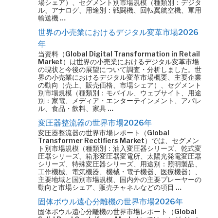
場シェア）、セグメント別市場規模（種類別：デジタ
ル、アナログ、用途別：戦闘機、回転翼航空機、軍用
輸送機 …
世界の小売業におけるデジタル変革市場2026
年
当資料（Global Digital Transformation in Retail
Market）は世界の小売業におけるデジタル変革市場
の現状と今後の展望について調査・分析しました。世
界の小売業におけるデジタル変革市場概要、主要企業
の動向（売上、販売価格、市場シェア）、セグメント
別市場規模（種類別：モバイル、ウェブサイト、用途
別：家電、メディア・エンターテインメント、アパレ
ル、食品・飲料、家具 …
変圧器整流器の世界市場2026年
変圧器整流器の世界市場レポート（Global
Transformer Rectifiers Market）では、セグメン
ト別市場規模（種類別：油入変圧器シリーズ、乾式変
圧器シリーズ、箱形変圧器変電所、太陽光発電変圧器
シリーズ、特殊変圧器シリーズ、用途別：照明製品、
工作機械、電気機器、機械・電子機器、医療機器）、
主要地域と国別市場規模、国内外の主要プレーヤーの
動向と市場シェア、販売チャネルなどの項目 …
固体ボウル遠心分離機の世界市場2026年
固体ボウル遠心分離機の世界市場レポート（Global