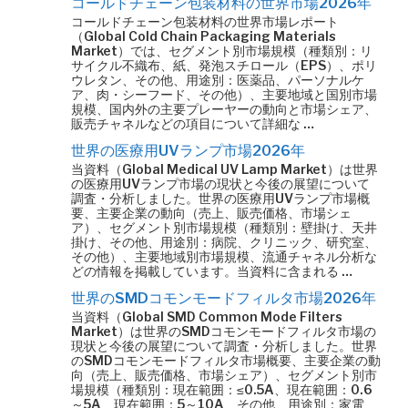
コールドチェーン包装材料の世界市場2026年
コールドチェーン包装材料の世界市場レポート
（Global Cold Chain Packaging Materials
Market）では、セグメント別市場規模（種類別：リ
サイクル不織布、紙、発泡スチロール（EPS）、ポリ
ウレタン、その他、用途別：医薬品、パーソナルケ
ア、肉・シーフード、その他）、主要地域と国別市場
規模、国内外の主要プレーヤーの動向と市場シェア、
販売チャネルなどの項目について詳細な …
世界の医療用UVランプ市場2026年
当資料（Global Medical UV Lamp Market）は世界
の医療用UVランプ市場の現状と今後の展望について
調査・分析しました。世界の医療用UVランプ市場概
要、主要企業の動向（売上、販売価格、市場シェ
ア）、セグメント別市場規模（種類別：壁掛け、天井
掛け、その他、用途別：病院、クリニック、研究室、
その他）、主要地域別市場規模、流通チャネル分析な
どの情報を掲載しています。当資料に含まれる …
世界のSMDコモンモードフィルタ市場2026年
当資料（Global SMD Common Mode Filters
Market）は世界のSMDコモンモードフィルタ市場の
現状と今後の展望について調査・分析しました。世界
のSMDコモンモードフィルタ市場概要、主要企業の動
向（売上、販売価格、市場シェア）、セグメント別市
場規模（種類別：現在範囲：≤0.5A、現在範囲：0.6
～5A、現在範囲：5～10A、その他、用途別：家電、