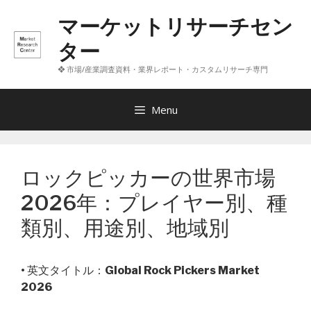
コ
マーケットリサーチセン
ン
テ
ター
ン
❖ 市場/産業調査資料・業界レポート・カスタムリサーチ専門
ツ
へ
ス
Menu
キ
ッ
プ
ロックピッカーの世界市場
2026年：プレイヤー別、種
類別、用途別、地域別
• 英文タイトル：
Global Rock Pickers Market
2026