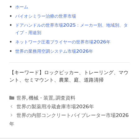
ホーム
バイオシミラー治療の世界市場
ドアハンドルの世界市場2025：メーカー別、地域別、タ
イプ・用途別
ネットワーク圧着プライヤーの世界市場2026年
世界の業務用空調システム市場2026年
【キーワード】ロックピッカー、トレーリング、マウ
ント、セミマウント、農業、庭、道路清掃
カ
世界
,
機械・装置
,
調査資料
テ
投
世界の製薬用冷蔵倉庫市場2026年
ゴ
稿
世界の内部コンクリートバイブレーター市場2026
リ
ナ
年
ー
ビ
ゲ