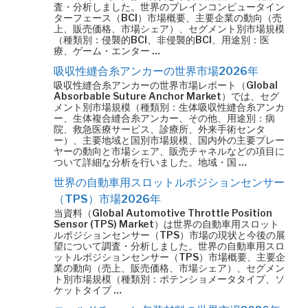
査・分析しました。世界のブレインコンピュータイン
ターフェース（BCI）市場概要、主要企業の動向（売
上、販売価格、市場シェア）、セグメント別市場規模
（種類別：侵襲的BCI、非侵襲的BCI、用途別：医
療、ゲーム・エンター …
吸収性縫合糸アンカーの世界市場2026年
吸収性縫合糸アンカーの世界市場レポート（Global
Absorbable Suture Anchor Market）では、セグ
メント別市場規模（種類別：生体吸収性縫合糸アンカ
ー、生体複合縫合糸アンカー、その他、用途別：病
院、救急医療サービス、診療所、外来手術センタ
ー）、主要地域と国別市場規模、国内外の主要プレー
ヤーの動向と市場シェア、販売チャネルなどの項目に
ついて詳細な分析を行いました。地域・国 …
世界の自動車用スロットルポジションセンサー
（TPS）市場2026年
当資料（Global Automotive Throttle Position
Sensor (TPS) Market）は世界の自動車用スロット
ルポジションセンサー（TPS）市場の現状と今後の展
望について調査・分析しました。世界の自動車用スロ
ットルポジションセンサー（TPS）市場概要、主要企
業の動向（売上、販売価格、市場シェア）、セグメン
ト別市場規模（種類別：ポテンショメータタイプ、ソ
ケットタイプ …