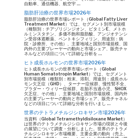
自動車、通信機器、航空宇 …
脂肪肝治療の世界市場2026年
脂肪肝治療の世界市場レポート（Global Fatty Liver
Treatment Market）では、セグメント別市場規模
（種類別：チアゾリジンジオン、ビタミンE、メトホ
ルミンスタチン、多価不飽和脂肪酸、アンジオテンシ
ン受容体遮断薬、ペントキシフィリン、用途別：病
院・診療所、その他）、主要地域と国別市場規模、国
内外の主要プレーヤーの動向と市場シェア、販売チャ
ネルなどの項目について詳細な分析を …
ヒト成長ホルモンの世界市場2026年
ヒト成長ホルモンの世界市場レポート（Global
Human Somatotropin Market）では、セグメント
別市場規模（種類別：粉末、溶剤、用途別：成長ホル
モン欠乏症（GHD）、ターナー症候群、慢性腎不全、
プラダー・ウィリー症候群、在胎不当過小児、SHOX
欠乏症、その他）、主要地域と国別市場規模、国内外
の主要プレーヤーの動向と市場シェア、販売チャネル
などの項目について詳細な分析を行いまし …
世界のテトラメチルジシロキサン市場2026年
当資料（Global Tetramethyldisiloxane Market）
は世界のテトラメチルジシロキサン市場の現状と今後
の展望について調査・分析しました。世界のテトラメ
チルジシロキサン市場概要、主要企業の動向（売上、