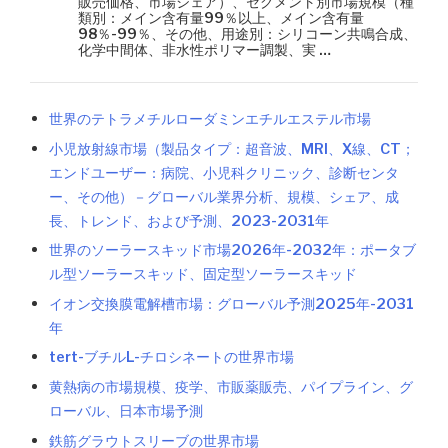
販売価格、市場シェア）、セグメント別市場規模（種
類別：メイン含有量99％以上、メイン含有量
98％-99％、その他、用途別：シリコーン共鳴合成、
化学中間体、非水性ポリマー調製、実 …
世界のテトラメチルローダミンエチルエステル市場
小児放射線市場（製品タイプ：超音波、MRI、X線、CT；
エンドユーザー：病院、小児科クリニック、診断センタ
ー、その他）－グローバル業界分析、規模、シェア、成
長、トレンド、および予測、2023-2031年
世界のソーラースキッド市場2026年-2032年：ポータブ
ル型ソーラースキッド、固定型ソーラースキッド
イオン交換膜電解槽市場：グローバル予測2025年-2031
年
tert-ブチルL-チロシネートの世界市場
黄熱病の市場規模、疫学、市販薬販売、パイプライン、グ
ローバル、日本市場予測
鉄筋グラウトスリーブの世界市場