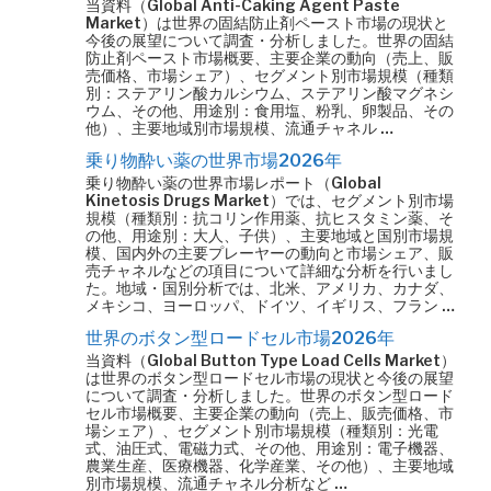
当資料（Global Anti-Caking Agent Paste
Market）は世界の固結防止剤ペースト市場の現状と
今後の展望について調査・分析しました。世界の固結
防止剤ペースト市場概要、主要企業の動向（売上、販
売価格、市場シェア）、セグメント別市場規模（種類
別：ステアリン酸カルシウム、ステアリン酸マグネシ
ウム、その他、用途別：食用塩、粉乳、卵製品、その
他）、主要地域別市場規模、流通チャネル …
乗り物酔い薬の世界市場2026年
乗り物酔い薬の世界市場レポート（Global
Kinetosis Drugs Market）では、セグメント別市場
規模（種類別：抗コリン作用薬、抗ヒスタミン薬、そ
の他、用途別：大人、子供）、主要地域と国別市場規
模、国内外の主要プレーヤーの動向と市場シェア、販
売チャネルなどの項目について詳細な分析を行いまし
た。地域・国別分析では、北米、アメリカ、カナダ、
メキシコ、ヨーロッパ、ドイツ、イギリス、フラン …
世界のボタン型ロードセル市場2026年
当資料（Global Button Type Load Cells Market）
は世界のボタン型ロードセル市場の現状と今後の展望
について調査・分析しました。世界のボタン型ロード
セル市場概要、主要企業の動向（売上、販売価格、市
場シェア）、セグメント別市場規模（種類別：光電
式、油圧式、電磁力式、その他、用途別：電子機器、
農業生産、医療機器、化学産業、その他）、主要地域
別市場規模、流通チャネル分析など …