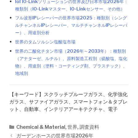
IoTIO-Linkソリューションの世界及び日本市場2026年：
種類別（IO-Linkマスター、IO-Linkセンサー、その他）
フル波形IPレシーバーの世界市場2025：種類別（シング
ルチャンネルIPレシーバー、マルチチャンネルIPレシーバ
ー）、用途別分析
世界のタムソルシン塩酸塩市場
世界の二酸化チタン市場（2026年～2033年）：種類別
（アナターゼ、ルチル）、原料製造工程別（硫酸塩、塩化
物）、用途別（塗料・コーティング剤、プラスチック）、
地域別
【キーワード】スクラッチプルーフガラス、化学強化
ガラス、サファイアガラス、スマートフォン＆タブレ
ット、自動車、インテリアアーキテクチャ、電子
カ
Chemical & Material
,
世界
,
調査資料
テ
投
ガーデンホースの世界市場2026年