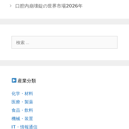
ゴ
稿
口腔内崩壊錠の世界市場2026年
リ
ナ
ー
ビ
ゲ
ー
シ
検
ョ
索
ン
:
産業分類
化学・材料
医療・製薬
食品・飲料
機械・装置
IT・情報通信