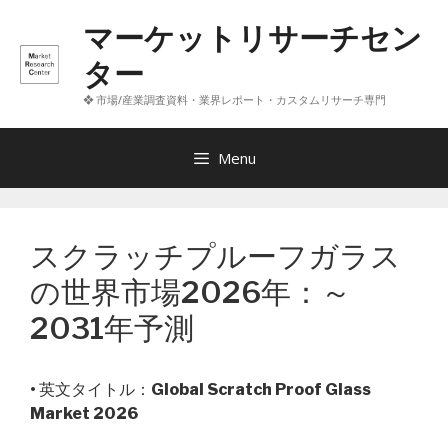
コ
マーケットリサーチセン
ン
テ
ター
ン
❖ 市場/産業調査資料・業界レポート・カスタムリサーチ専門
ツ
へ
ス
Menu
キ
ッ
プ
スクラッチプルーフガラス
の世界市場2026年：～
2031年予測
• 英文タイトル：
Global Scratch Proof Glass
Market 2026