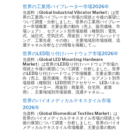
世界の工業用バイブレーター市場2026年
当資料（Global Industrial Vibrator Market）は世
界の工業用バイブレーター市場の現状と今後の展望に
ついて調査・分析しました。世界の工業用バイブレー
ター市場概要、主要企業の動向（売上、販売価格、市
場シェア）、セグメント別市場規模（種類別：電気
式、油圧式、空気圧式、用途別：マテリアルハンドリ
ング、工業生産、その他）、主要地域別市場規模、流
通チャネル分析などの情報を掲載して …
世界のLED取り付けハードウェア市場2026年
当資料（Global LED Mounting Hardware
Market）は世界のLED取り付けハードウェア市場の
現状と今後の展望について調査・分析しました。世界
のLED取り付けハードウェア市場概要、主要企業の動
向（売上、販売価格、市場シェア）、セグメント別市
場規模（種類別：LED照明アクセサリー、LEDパネル
インジケーター、用途別：商業用、住宅用、産業
用）、主要地域別市場規模、流通チャネル …
世界のバイオメディカルテキスタイル市場
2026年
当資料（Global Biomedical Textiles Market）は
世界のバイオメディカルテキスタイル市場の現状と今
後の展望について調査・分析しました。世界のバイオ
メディカルテキスタイル市場概要、主要企業の動向