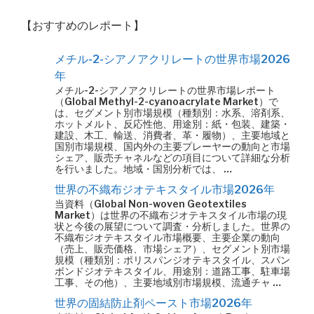
【おすすめのレポート】
メチル-2-シアノアクリレートの世界市場2026
年
メチル-2-シアノアクリレートの世界市場レポート
（Global Methyl-2-cyanoacrylate Market）で
は、セグメント別市場規模（種類別：水系、溶剤系、
ホットメルト、反応性他、用途別：紙・包装、建築・
建設、木工、輸送、消費者、革・履物）、主要地域と
国別市場規模、国内外の主要プレーヤーの動向と市場
シェア、販売チャネルなどの項目について詳細な分析
を行いました。地域・国別分析では、 …
世界の不織布ジオテキスタイル市場2026年
当資料（Global Non-woven Geotextiles
Market）は世界の不織布ジオテキスタイル市場の現
状と今後の展望について調査・分析しました。世界の
不織布ジオテキスタイル市場概要、主要企業の動向
（売上、販売価格、市場シェア）、セグメント別市場
規模（種類別：ポリスパンジオテキスタイル、スパン
ボンドジオテキスタイル、用途別：道路工事、駐車場
工事、その他）、主要地域別市場規模、流通チャ …
世界の固結防止剤ペースト市場2026年