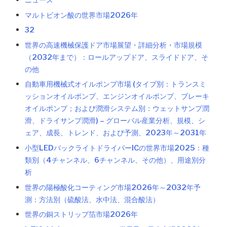
ニュース
マルトビオン酸の世界市場2026年
32
世界の高速機械保護ドア市場展望・詳細分析・市場規模
（2032年まで）：ロールアップドア、スライドドア、そ
の他
自動車用機械式オイルポンプ市場 (タイプ別：トランスミ
ッションオイルポンプ、エンジンオイルポンプ、ブレーキ
オイルポンプ；および潤滑システム別：ウェットサンプ潤
滑、ドライサンプ潤滑) – グローバル産業分析、規模、シ
ェア、成長、トレンド、および予測、2023年～2031年
小型LEDバックライトドライバーICの世界市場2025：種
類別（4チャンネル、6チャンネル、その他）、用途別分
析
世界の陽極酸化コーティング市場2026年～2032年予
測：方法別（硫酸法、水中法、混合酸法）
世界の銅ストリップ箔市場2026年