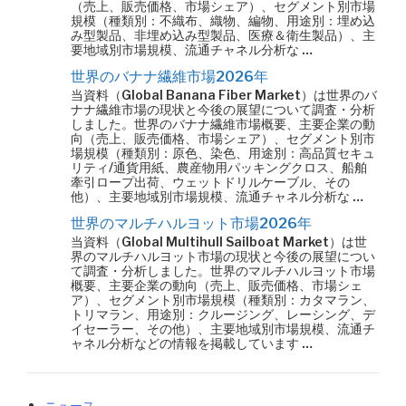
（売上、販売価格、市場シェア）、セグメント別市場
規模（種類別：不織布、織物、編物、用途別：埋め込
み型製品、非埋め込み型製品、医療＆衛生製品）、主
要地域別市場規模、流通チャネル分析な …
世界のバナナ繊維市場2026年
当資料（Global Banana Fiber Market）は世界のバ
ナナ繊維市場の現状と今後の展望について調査・分析
しました。世界のバナナ繊維市場概要、主要企業の動
向（売上、販売価格、市場シェア）、セグメント別市
場規模（種類別：原色、染色、用途別：高品質セキュ
リティ/通貨用紙、農産物用パッキングクロス、船舶
牽引ロープ出荷、ウェットドリルケーブル、その
他）、主要地域別市場規模、流通チャネル分析な …
世界のマルチハルヨット市場2026年
当資料（Global Multihull Sailboat Market）は世
界のマルチハルヨット市場の現状と今後の展望につい
て調査・分析しました。世界のマルチハルヨット市場
概要、主要企業の動向（売上、販売価格、市場シェ
ア）、セグメント別市場規模（種類別：カタマラン、
トリマラン、用途別：クルージング、レーシング、デ
イセーラー、その他）、主要地域別市場規模、流通チ
ャネル分析などの情報を掲載しています …