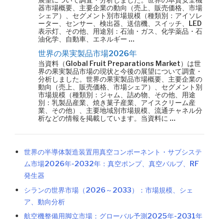
器市場概要、主要企業の動向（売上、販売価格、市場
シェア）、セグメント別市場規模（種類別：アイソレ
ーター、センサー、検出器、送信機、スイッチ、LED
表示灯、その他、用途別：石油・ガス、化学薬品・石
油化学、自動車、エネルギー …
世界の果実製品市場2026年
当資料（Global Fruit Preparations Market）は世
界の果実製品市場の現状と今後の展望について調査・
分析しました。世界の果実製品市場概要、主要企業の
動向（売上、販売価格、市場シェア）、セグメント別
市場規模（種類別：ジャム、詰め物、その他、用途
別：乳製品産業、焼き菓子産業、アイスクリーム産
業、その他）、主要地域別市場規模、流通チャネル分
析などの情報を掲載しています。当資料に …
世界の半導体製造装置用真空コンポーネント・サブシステ
ム市場2026年-2032年：真空ポンプ、真空バルブ、RF
発生器
シランの世界市場（2026～2033）：市場規模、シェ
ア、動向分析
航空機整備用脚立市場：グローバル予測2025年-2031年