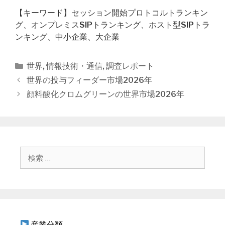
【キーワード】セッション開始プロトコルトランキン
グ、オンプレミスSIPトランキング、ホスト型SIPトラ
ンキング、中小企業、大企業
カ
世界
,
情報技術・通信
,
調査レポート
テ
投
世界の投与フィーダー市場2026年
ゴ
稿
顔料酸化クロムグリーンの世界市場2026年
リ
ナ
ー
ビ
ゲ
ー
シ
検
ョ
索
ン
:
産業分類