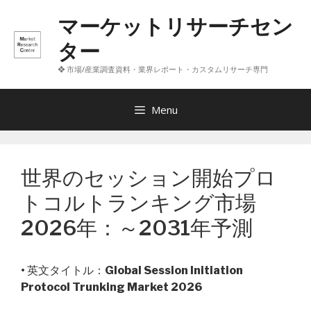
コ
マーケットリサーチセン
ン
テ
ター
ン
❖ 市場/産業調査資料・業界レポート・カスタムリサーチ専門
ツ
へ
ス
Menu
キ
ッ
プ
世界のセッション開始プロ
トコルトランキング市場
2026年：～2031年予測
• 英文タイトル：
Global Session Initiation
Protocol Trunking Market 2026