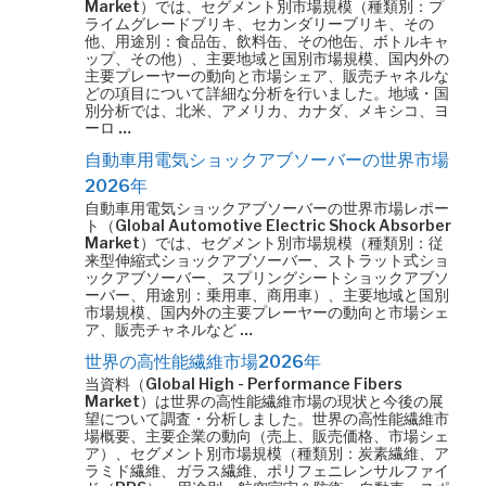
Market）では、セグメント別市場規模（種類別：プ
ライムグレードブリキ、セカンダリーブリキ、その
他、用途別：食品缶、飲料缶、その他缶、ボトルキャ
ップ、その他）、主要地域と国別市場規模、国内外の
主要プレーヤーの動向と市場シェア、販売チャネルな
どの項目について詳細な分析を行いました。地域・国
別分析では、北米、アメリカ、カナダ、メキシコ、ヨ
ーロ …
自動車用電気ショックアブソーバーの世界市場
2026年
自動車用電気ショックアブソーバーの世界市場レポー
ト（Global Automotive Electric Shock Absorber
Market）では、セグメント別市場規模（種類別：従
来型伸縮式ショックアブソーバー、ストラット式ショ
ックアブソーバー、スプリングシートショックアブソ
ーバー、用途別：乗用車、商用車）、主要地域と国別
市場規模、国内外の主要プレーヤーの動向と市場シェ
ア、販売チャネルなど …
世界の高性能繊維市場2026年
当資料（Global High - Performance Fibers
Market）は世界の高性能繊維市場の現状と今後の展
望について調査・分析しました。世界の高性能繊維市
場概要、主要企業の動向（売上、販売価格、市場シェ
ア）、セグメント別市場規模（種類別：炭素繊維、ア
ラミド繊維、ガラス繊維、ポリフェニレンサルファイ