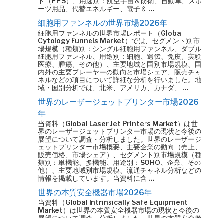
ド（PPS）、用途別：航空宇宙＆防衛、自動車、スポ
ーツ用品、代替エネルギー、電子＆ …
細胞用ファンネルの世界市場2026年
細胞用ファンネルの世界市場レポート（Global
Cytology Funnels Market）では、セグメント別市
場規模（種類別：シングル細胞用ファンネル、ダブル
細胞用ファンネル、用途別：細胞、遺伝、免疫、実験
医療、腫瘍、その他）、主要地域と国別市場規模、国
内外の主要プレーヤーの動向と市場シェア、販売チャ
ネルなどの項目について詳細な分析を行いました。地
域・国別分析では、北米、アメリカ、カナダ、 …
世界のレーザージェットプリンター市場2026
年
当資料（Global Laser Jet Printers Market）は世
界のレーザージェットプリンター市場の現状と今後の
展望について調査・分析しました。世界のレーザージ
ェットプリンター市場概要、主要企業の動向（売上、
販売価格、市場シェア）、セグメント別市場規模（種
類別：単機能、多機能、用途別：SOHO、企業、その
他）、主要地域別市場規模、流通チャネル分析などの
情報を掲載しています。当資料に含 …
世界の本質安全機器市場2026年
当資料（Global Intrinsically Safe Equipment
Market）は世界の本質安全機器市場の現状と今後の
展望について調査・分析しました。世界の本質安全機