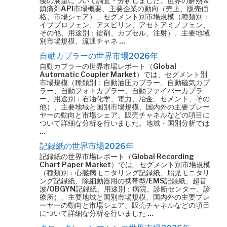
後の展望について調査・分析しました。世界の解熱＆
鎮痛剤API市場概要、主要企業の動向（売上、販売価
格、市場シェア）、セグメント別市場規模（種類別：
イブプロフェン、アスピリン、アセトアミノフェン、
その他、用途別：錠剤、カプセル、注射）、主要地域
別市場規模、流通チャネ …
自動カプラーの世界市場2026年
自動カプラーの世界市場レポート（Global
Automatic Coupler Market）では、セグメント別
市場規模（種類別：自動油圧カプラー、自動磁気カプ
ラー、自動フォトカプラー、自動ファイバーカプラ
ー、用途別：石油化学、電力、冶金、セメント、その
他）、主要地域と国別市場規模、国内外の主要プレー
ヤーの動向と市場シェア、販売チャネルなどの項目に
ついて詳細な分析を行いました。地域・国別分析では
…
記録紙の世界市場2026年
記録紙の世界市場レポート（Global Recording
Chart Paper Market）では、セグメント別市場規模
（種類別：心臓病モニタリング記録紙、胎児モニタリ
ング記録紙、除細動器用の携帯型/EMS記録紙、超音
波/OBGYN記録紙、用途別：病院、診断センター、診
療所）、主要地域と国別市場規模、国内外の主要プレ
ーヤーの動向と市場シェア、販売チャネルなどの項目
について詳細な分析を行いました …