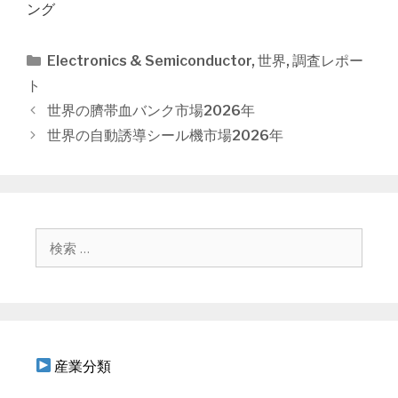
ング
カ
Electronics & Semiconductor
,
世界
,
調査レポー
テ
ト
ゴ
投
世界の臍帯血バンク市場2026年
リ
稿
世界の自動誘導シール機市場2026年
ー
ナ
ビ
ゲ
ー
シ
検
ョ
索
ン
:
産業分類