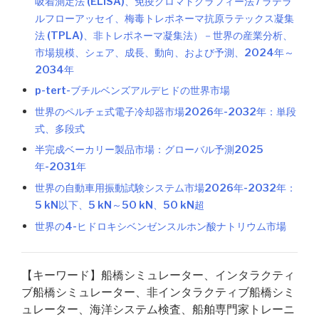
吸着測定法 (ELISA)、免疫クロマトグラフィー法 / ラテラ
ルフローアッセイ、梅毒トレポネーマ抗原ラテックス凝集
法 (TPLA)、非トレポネーマ凝集法）－世界の産業分析、
市場規模、シェア、成長、動向、および予測、2024年～
2034年
p-tert-ブチルベンズアルデヒドの世界市場
世界のペルチェ式電子冷却器市場2026年-2032年：単段
式、多段式
半完成ベーカリー製品市場：グローバル予測2025
年-2031年
世界の自動車用振動試験システム市場2026年-2032年：
5 kN以下、5 kN～50 kN、50 kN超
世界の4-ヒドロキシベンゼンスルホン酸ナトリウム市場
【キーワード】船橋シミュレーター、インタラクティ
ブ船橋シミュレーター、非インタラクティブ船橋シミ
ュレーター、海洋システム検査、船舶専門家トレーニ