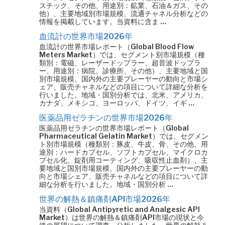
スチック、その他、用途別：鉱業、石油＆ガス、その
他）、主要地域別市場規模、流通チャネル分析などの
情報を掲載しています。当資料に含ま …
血流計の世界市場2026年
血流計の世界市場レポート（Global Blood Flow
Meters Market）では、セグメント別市場規模（種
類別：電磁、レーザードップラー、超音波ドップラ
ー、用途別：病院、診療所、その他）、主要地域と国
別市場規模、国内外の主要プレーヤーの動向と市場シ
ェア、販売チャネルなどの項目について詳細な分析を
行いました。地域・国別分析では、北米、アメリカ、
カナダ、メキシコ、ヨーロッパ、ドイツ、イギ …
医薬品用ゼラチンの世界市場2026年
医薬品用ゼラチンの世界市場レポート（Global
Pharmaceutical Gelatin Market）では、セグメン
ト別市場規模（種類別：豚皮、牛皮、骨、その他、用
途別：ハードカプセル、ソフトカプセル、マイクロカ
プセル化、錠剤用コーティング、吸収性止血剤）、主
要地域と国別市場規模、国内外の主要プレーヤーの動
向と市場シェア、販売チャネルなどの項目について詳
細な分析を行いました。地域・国別分析 …
世界の解熱＆鎮痛剤API市場2026年
当資料（Global Antipyretic and Analgesic API
Market）は世界の解熱＆鎮痛剤API市場の現状と今