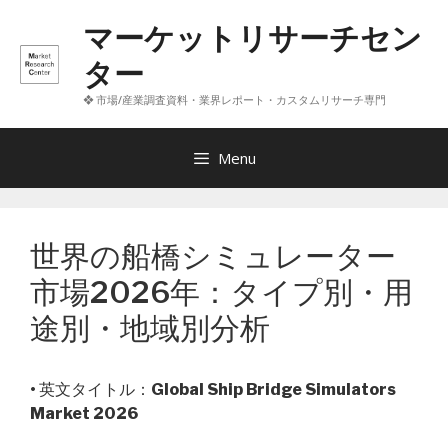
コ
マーケットリサーチセン
ン
テ
ター
ン
❖ 市場/産業調査資料・業界レポート・カスタムリサーチ専門
ツ
へ
ス
Menu
キ
ッ
プ
世界の船橋シミュレーター
市場2026年：タイプ別・用
途別・地域別分析
• 英文タイトル：
Global Ship Bridge Simulators
Market 2026