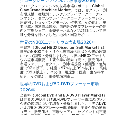
クロークレーンマシンの世界市場2026年
クロークレーンマシンの世界市場レポート（Global
Claw Crane Machine Market）では、セグメント別
市場規模（種類別：シングルプレイヤークロークレー
ンマシン、ダブルプレイヤークロークレーンマシン、
用途別：ショッピングモール、催事場、その他）、主
要地域と国別市場規模、国内外の主要プレーヤーの動
向と市場シェア、販売チャネルなどの項目について詳
細な分析を行いました。地域・国別分析 …
世界のNBQX二ナトリウム塩市場2026年
当資料（Global NBQX Disodium Salt Market）は
世界のNBQX二ナトリウム塩市場の現状と今後の展望
について調査・分析しました。世界のNBQX二ナトリ
ウム塩市場概要、主要企業の動向（売上、販売価格、
市場シェア）、セグメント別市場規模（種類別：低純
度（97％以下）、純度（97％以上99％以下）、高純
度（99％以上）、その他、用途別：医療、生命科学
研究、その他）、主要地域別市 …
世界のDVDおよびBD-DVDプレーヤー市場
2026年
当資料（Global DVD and BD-DVD Player Market）
は世界のDVDおよびBD-DVDプレーヤー市場の現状と
今後の展望について調査・分析しました。世界のDVD
およびBD-DVDプレーヤー市場概要、主要企業の動向
（売上、販売価格、市場シェア）、セグメント別市場