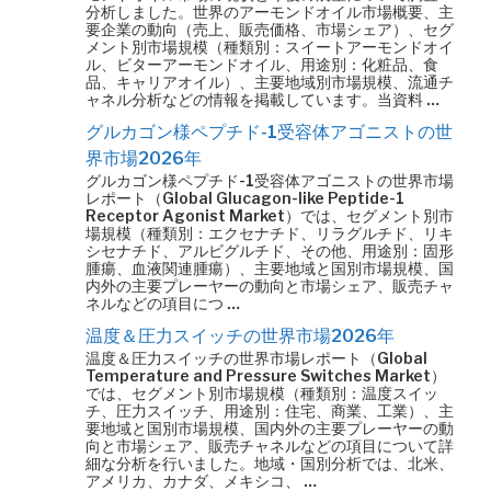
分析しました。世界のアーモンドオイル市場概要、主
要企業の動向（売上、販売価格、市場シェア）、セグ
メント別市場規模（種類別：スイートアーモンドオイ
ル、ビターアーモンドオイル、用途別：化粧品、食
品、キャリアオイル）、主要地域別市場規模、流通チ
ャネル分析などの情報を掲載しています。当資料 …
グルカゴン様ペプチド-1受容体アゴニストの世
界市場2026年
グルカゴン様ペプチド-1受容体アゴニストの世界市場
レポート（Global Glucagon-like Peptide-1
Receptor Agonist Market）では、セグメント別市
場規模（種類別：エクセナチド、リラグルチド、リキ
シセナチド、アルビグルチド、その他、用途別：固形
腫瘍、血液関連腫瘍）、主要地域と国別市場規模、国
内外の主要プレーヤーの動向と市場シェア、販売チャ
ネルなどの項目につ …
温度＆圧力スイッチの世界市場2026年
温度＆圧力スイッチの世界市場レポート（Global
Temperature and Pressure Switches Market）
では、セグメント別市場規模（種類別：温度スイッ
チ、圧力スイッチ、用途別：住宅、商業、工業）、主
要地域と国別市場規模、国内外の主要プレーヤーの動
向と市場シェア、販売チャネルなどの項目について詳
細な分析を行いました。地域・国別分析では、北米、
アメリカ、カナダ、メキシコ、 …