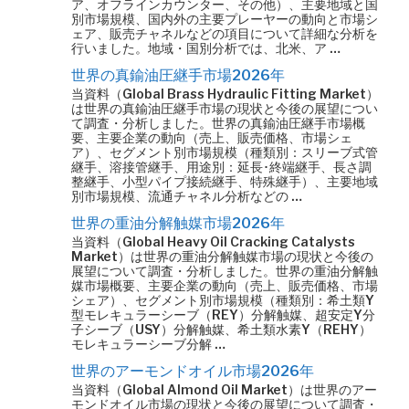
ア、オフラインカウンター、その他）、主要地域と国
別市場規模、国内外の主要プレーヤーの動向と市場シ
ェア、販売チャネルなどの項目について詳細な分析を
行いました。地域・国別分析では、北米、ア …
世界の真鍮油圧継手市場2026年
当資料（Global Brass Hydraulic Fitting Market）
は世界の真鍮油圧継手市場の現状と今後の展望につい
て調査・分析しました。世界の真鍮油圧継手市場概
要、主要企業の動向（売上、販売価格、市場シェ
ア）、セグメント別市場規模（種類別：スリーブ式管
継手、溶接管継手、用途別：延長･終端継手、長さ調
整継手、小型パイプ接続継手、特殊継手）、主要地域
別市場規模、流通チャネル分析などの …
世界の重油分解触媒市場2026年
当資料（Global Heavy Oil Cracking Catalysts
Market）は世界の重油分解触媒市場の現状と今後の
展望について調査・分析しました。世界の重油分解触
媒市場概要、主要企業の動向（売上、販売価格、市場
シェア）、セグメント別市場規模（種類別：希土類Y
型モレキュラーシーブ（REY）分解触媒、超安定Y分
子シーブ（USY）分解触媒、希土類水素Y（REHY）
モレキュラーシーブ分解 …
世界のアーモンドオイル市場2026年
当資料（Global Almond Oil Market）は世界のアー
モンドオイル市場の現状と今後の展望について調査・