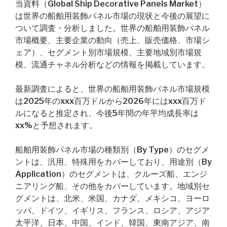
当資料（Global Ship Decorative Panels Market）
は世界の船舶用装飾パネル市場の現状と今後の展望に
ついて調査・分析しました。世界の船舶用装飾パネル
市場概要、主要企業の動向（売上、販売価格、市場シ
ェア）、セグメント別市場規模、主要地域別市場規
模、流通チャネル分析などの情報を掲載しています。
最新調査によると、世界の船舶用装飾パネル市場規模
は2025年のxxx百万ドルから2026年にはxxx百万ド
ルになると推定され、今後5年間の年平均成長率は
xx%と予想されます。
船舶用装飾パネル市場の種類別（By Type）のセグメ
ントは、汎用、特殊用をカバーしており、用途別（By
Application）のセグメントは、クルーズ船、エンジ
ニアリング船、その他をカバーしています。地域別セ
グメントは、北米、米国、カナダ、メキシコ、ヨーロ
ッパ、ドイツ、イギリス、フランス、ロシア、アジア
太平洋、日本、中国、インド、韓国、東南アジア、南