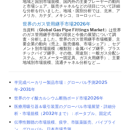
地域と国別市場規模、国内外の主要プレーヤーの動向
と市場シェア、販売チャネルなどの項目について詳細
な分析を行いました。地域・国別分析では、北米、ア
メリカ、カナダ、メキシコ、ヨーロッパ …
世界のガス管用継手市場2026年
当資料（Global Gas Pipe Fittings Market）は世界
のガス管用継手市場の現状と今後の展望について調
査・分析しました。世界のガス管用継手市場概要、主
要企業の動向（売上、販売価格、市場シェア）、セグ
メント別市場規模（種類別：金属パイプ継手、プラス
チックパイプ継手、その他、用途別：一般ガス分配シ
ステム、ガスメーター固定具、ガス火用継手）、主要
地域別市場規模、流通チャネル分析など …
半完成ベーカリー製品市場：グローバル予測2025
年-2031年
世界のケイ酸カルシウム断熱ボード市場2026年
医療用吸引器＆吸引装置のグローバル市場展望・詳細分
析・市場規模（2032年まで）：ポータブル、固定式
伝導性難聴の市場規模、疫学、市販薬販売、パイプライ
ン、グローバル、日本市場予測