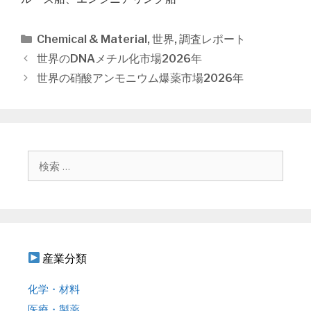
カ
Chemical & Material
,
世界
,
調査レポート
テ
投
世界のDNAメチル化市場2026年
ゴ
稿
世界の硝酸アンモニウム爆薬市場2026年
リ
ナ
ー
ビ
ゲ
ー
シ
検
ョ
索
ン
:
産業分類
化学・材料
医療・製薬