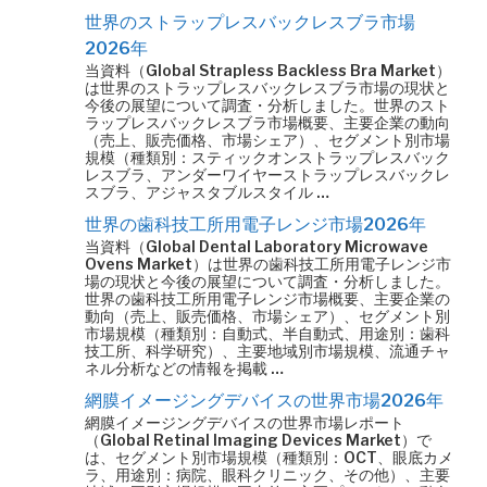
世界のストラップレスバックレスブラ市場
2026年
当資料（Global Strapless Backless Bra Market）
は世界のストラップレスバックレスブラ市場の現状と
今後の展望について調査・分析しました。世界のスト
ラップレスバックレスブラ市場概要、主要企業の動向
（売上、販売価格、市場シェア）、セグメント別市場
規模（種類別：スティックオンストラップレスバック
レスブラ、アンダーワイヤーストラップレスバックレ
スブラ、アジャスタブルスタイル …
世界の歯科技工所用電子レンジ市場2026年
当資料（Global Dental Laboratory Microwave
Ovens Market）は世界の歯科技工所用電子レンジ市
場の現状と今後の展望について調査・分析しました。
世界の歯科技工所用電子レンジ市場概要、主要企業の
動向（売上、販売価格、市場シェア）、セグメント別
市場規模（種類別：自動式、半自動式、用途別：歯科
技工所、科学研究）、主要地域別市場規模、流通チャ
ネル分析などの情報を掲載 …
網膜イメージングデバイスの世界市場2026年
網膜イメージングデバイスの世界市場レポート
（Global Retinal Imaging Devices Market）で
は、セグメント別市場規模（種類別：OCT、眼底カメ
ラ、用途別：病院、眼科クリニック、その他）、主要