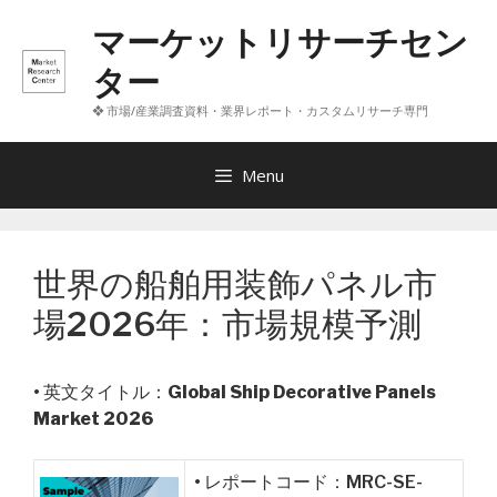
コ
マーケットリサーチセン
ン
テ
ター
ン
❖ 市場/産業調査資料・業界レポート・カスタムリサーチ専門
ツ
へ
ス
Menu
キ
ッ
プ
世界の船舶用装飾パネル市
場2026年：市場規模予測
• 英文タイトル：
Global Ship Decorative Panels
Market 2026
• レポートコード：MRC-SE-