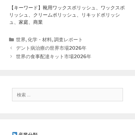
【キーワード】靴用ワックスポリッシュ、ワックスポ
リッシュ、クリームポリッシュ、リキッドポリッシ
ュ、家庭、商業
カ
世界
,
化学・材料
,
調査レポート
テ
投
デント病治療の世界市場2026年
ゴ
稿
世界の食事配達キット市場2026年
リ
ナ
ー
ビ
ゲ
ー
シ
検
ョ
索
ン
:
産業分類