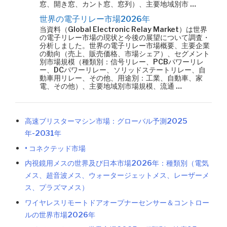
窓、開き窓、カント窓、窓列）、主要地域別市 …
世界の電子リレー市場2026年
当資料（Global Electronic Relay Market）は世界
の電子リレー市場の現状と今後の展望について調査・
分析しました。世界の電子リレー市場概要、主要企業
の動向（売上、販売価格、市場シェア）、セグメント
別市場規模（種類別：信号リレー、PCBパワーリレ
ー、DCパワーリレー、ソリッドステートリレー、自
動車用リレー、その他、用途別：工業、自動車、家
電、その他）、主要地域別市場規模、流通 …
高速ブリスターマシン市場：グローバル予測2025
年-2031年
• コネクテッド市場
内視鏡用メスの世界及び日本市場2026年：種類別（電気
メス、超音波メス、ウォータージェットメス、レーザーメ
ス、プラズマメス）
ワイヤレスリモートドアオープナーセンサー＆コントロー
ルの世界市場2026年