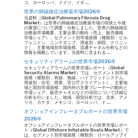
コ、ヨーロッパ、ドイツ、イギ …
世界の肺線維症治療薬市場2026年
当資料（Global Pulmonary Fibrosis Drug
Market）は世界の肺線維症治療薬市場の現状と今後
の展望について調査・分析しました。世界の肺線維症
治療薬市場概要、主要企業の動向（売上、販売価格、
市場シェア）、セグメント別市場規模（種類別：ピル
フェニドン、ニンテダニブ、用途別：病院、クリニッ
ク）、主要地域別市場規模、流通チャネル分析などの
情報を掲載しています。当資料に含まれる …
セキュリティアラームの世界市場2026年
セキュリティアラームの世界市場レポート（Global
Security Alarms Market）では、セグメント別市場
規模（種類別：有線、無線、ハイブリッドシステム、
用途別：住宅、商業、官公庁クライアント）、主要地
域と国別市場規模、国内外の主要プレーヤーの動向と
市場シェア、販売チャネルなどの項目について詳細な
分析を行いました。地域・国別分析では、北米、アメ
リカ、カナダ、メキシコ、ヨーロッパ、ド …
オフショアインフレータブルボートの世界市場
2026年
オフショアインフレータブルボートの世界市場レポー
ト（Global Offshore Inflatable Boats Market）で
は、セグメント別市場規模（種類別：ロールアップイ