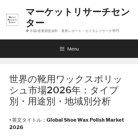
コ
マーケットリサーチセン
ン
テ
ター
ン
❖ 市場/産業調査資料・業界レポート・カスタムリサーチ専門
ツ
へ
ス
Menu
キ
ッ
プ
世界の靴用ワックスポリッ
シュ市場2026年：タイプ
別・用途別・地域別分析
• 英文タイトル：
Global Shoe Wax Polish Market
2026