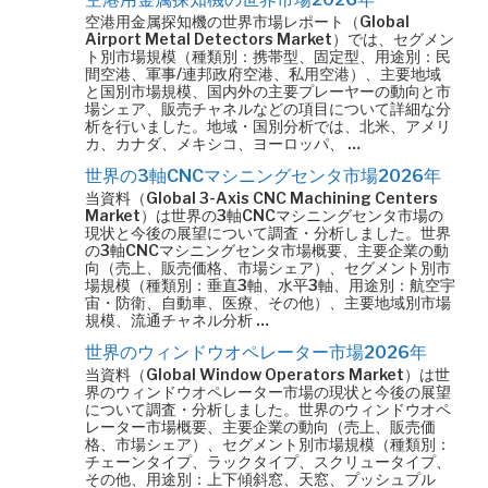
空港用金属探知機の世界市場レポート（Global
Airport Metal Detectors Market）では、セグメン
ト別市場規模（種類別：携帯型、固定型、用途別：民
間空港、軍事/連邦政府空港、私用空港）、主要地域
と国別市場規模、国内外の主要プレーヤーの動向と市
場シェア、販売チャネルなどの項目について詳細な分
析を行いました。地域・国別分析では、北米、アメリ
カ、カナダ、メキシコ、ヨーロッパ、 …
世界の3軸CNCマシニングセンタ市場2026年
当資料（Global 3-Axis CNC Machining Centers
Market）は世界の3軸CNCマシニングセンタ市場の
現状と今後の展望について調査・分析しました。世界
の3軸CNCマシニングセンタ市場概要、主要企業の動
向（売上、販売価格、市場シェア）、セグメント別市
場規模（種類別：垂直3軸、水平3軸、用途別：航空宇
宙・防衛、自動車、医療、その他）、主要地域別市場
規模、流通チャネル分析 …
世界のウィンドウオペレーター市場2026年
当資料（Global Window Operators Market）は世
界のウィンドウオペレーター市場の現状と今後の展望
について調査・分析しました。世界のウィンドウオペ
レーター市場概要、主要企業の動向（売上、販売価
格、市場シェア）、セグメント別市場規模（種類別：
チェーンタイプ、ラックタイプ、スクリュータイプ、
その他、用途別：上下傾斜窓、天窓、プッシュプル