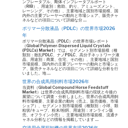
ンフレータブル、剛体インフレータブルボート
（RIB）、用途別：救助、釣り、アミューズメント、
レーシング、その他）、主要地域と国別市場規模、国
内外の主要プレーヤーの動向と市場シェア、販売チャ
ネルなどの項目について詳細な分 …
ポリマー分散液晶（PDLC）の世界市場2026
年
ポリマー分散液晶（PDLC）の世界市場レポート
（Global Polymer‐Dispersed Liquid Crystals
(PDLCs) Market）では、セグメント別市場規模（種
類別：散乱PDLC、ナノPDLC、高分子ネットワーク液
晶、用途別：商業、住宅、その他）、主要地域と国別
市場規模、国内外の主要プレーヤーの動向と市場シェ
ア、販売チャネルなどの項目について詳細な分析を行
いました。地 …
世界の合成馬用飼料市場2026年
当資料（Global Compound Horse Feedstuff
Market）は世界の合成馬用飼料市場の現状と今後の
展望について調査・分析しました。世界の合成馬用飼
料市場概要、主要企業の動向（売上、販売価格、市場
シェア）、セグメント別市場規模（種類別：小球、顆
粒状/キューブ、粉末/粉餌、用途別：オンライン販
売、オフライン小売）、主要地域別市場規模、流通チ
ャネル分析などの情報を掲載しています …
空港用金属探知機の世界市場2026年