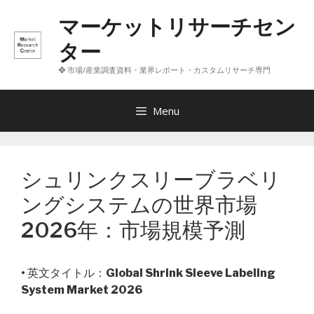
コ
マーケットリサーチセン
ン
テ
ター
ン
❖ 市場/産業調査資料・業界レポート・カスタムリサーチ専門
ツ
へ
ス
Menu
キ
ッ
プ
シュリンクスリーブラベリ
ングシステムの世界市場
2026年：市場規模予測
• 英文タイトル：
Global Shrink Sleeve Labeling
System Market 2026