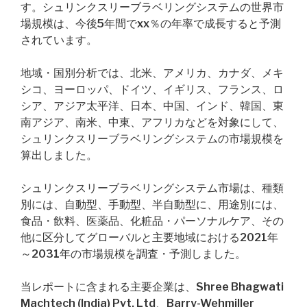
す。シュリンクスリーブラベリングシステムの世界市
場規模は、今後5年間でxx％の年率で成長すると予測
されています。
地域・国別分析では、北米、アメリカ、カナダ、メキ
シコ、ヨーロッパ、ドイツ、イギリス、フランス、ロ
シア、アジア太平洋、日本、中国、インド、韓国、東
南アジア、南米、中東、アフリカなどを対象にして、
シュリンクスリーブラベリングシステムの市場規模を
算出しました。
シュリンクスリーブラベリングシステム市場は、種類
別には、自動型、手動型、半自動型に、用途別には、
食品・飲料、医薬品、化粧品・パーソナルケア、その
他に区分してグローバルと主要地域における2021年
～2031年の市場規模を調査・予測しました。
当レポートに含まれる主要企業は、Shree Bhagwati
Machtech (India) Pvt. Ltd、Barry-Wehmiller