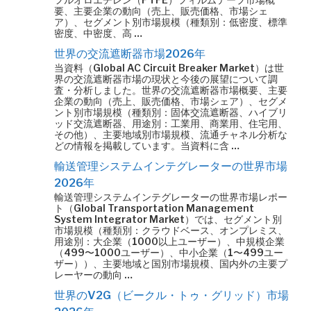
要、主要企業の動向（売上、販売価格、市場シェ
ア）、セグメント別市場規模（種類別：低密度、標準
密度、中密度、高 …
世界の交流遮断器市場2026年
当資料（Global AC Circuit Breaker Market）は世
界の交流遮断器市場の現状と今後の展望について調
査・分析しました。世界の交流遮断器市場概要、主要
企業の動向（売上、販売価格、市場シェア）、セグメ
ント別市場規模（種類別：固体交流遮断器、ハイブリ
ッド交流遮断器、用途別：工業用、商業用、住宅用、
その他）、主要地域別市場規模、流通チャネル分析な
どの情報を掲載しています。当資料に含 …
輸送管理システムインテグレーターの世界市場
2026年
輸送管理システムインテグレーターの世界市場レポー
ト（Global Transportation Management
System Integrator Market）では、セグメント別
市場規模（種類別：クラウドベース、オンプレミス、
用途別：大企業（1000以上ユーザー）、中規模企業
（499〜1000ユーザー）、中小企業（1〜499ユー
ザー））、主要地域と国別市場規模、国内外の主要プ
レーヤーの動向 …
世界のV2G（ビークル・トゥ・グリッド）市場