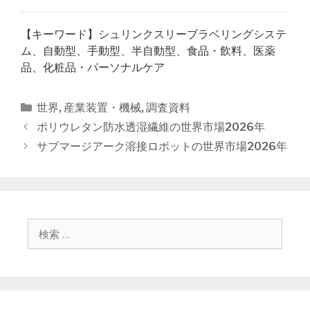
【キーワード】シュリンクスリーブラベリングシステ
ム、自動型、手動型、半自動型、食品・飲料、医薬
品、化粧品・パーソナルケア
カ
世界
,
産業装置・機械
,
調査資料
テ
投
ポリウレタン防水透湿繊維の世界市場2026年
ゴ
稿
サブマージアーク溶接ロボットの世界市場2026年
リ
ナ
ー
ビ
ゲ
ー
シ
検
ョ
索
ン
: