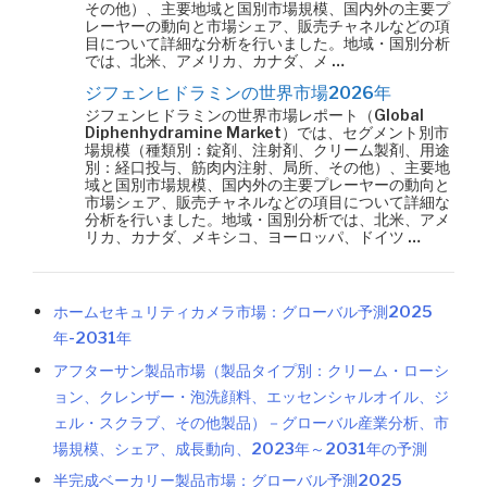
その他）、主要地域と国別市場規模、国内外の主要プ
レーヤーの動向と市場シェア、販売チャネルなどの項
目について詳細な分析を行いました。地域・国別分析
では、北米、アメリカ、カナダ、メ …
ジフェンヒドラミンの世界市場2026年
ジフェンヒドラミンの世界市場レポート（Global
Diphenhydramine Market）では、セグメント別市
場規模（種類別：錠剤、注射剤、クリーム製剤、用途
別：経口投与、筋肉内注射、局所、その他）、主要地
域と国別市場規模、国内外の主要プレーヤーの動向と
市場シェア、販売チャネルなどの項目について詳細な
分析を行いました。地域・国別分析では、北米、アメ
リカ、カナダ、メキシコ、ヨーロッパ、ドイツ …
ホームセキュリティカメラ市場：グローバル予測2025
年-2031年
アフターサン製品市場（製品タイプ別：クリーム・ローシ
ョン、クレンザー・泡洗顔料、エッセンシャルオイル、ジ
ェル・スクラブ、その他製品）－グローバル産業分析、市
場規模、シェア、成長動向、2023年～2031年の予測
半完成ベーカリー製品市場：グローバル予測2025