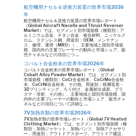
航空機用ナセル＆逆推力装置の世界市場2026
年
航空機用ナセル＆逆推力装置の世界市場レポート
（Global Aircraft Nacelle and Thrust Reverser
Market）では、セグメント別市場規模（種類別：ア
ルミニウム合金、チタン合金、複合材料、ニッケルク
ロム、ステンレス鋼、用途別：OEM、メンテナン
ス、修理、運用（MRO））、主要地域と国別市場規
模、国内外の主要プレーヤーの動向と市場シェア、販
売チャネルなどの項目につ …
コバルト合金粉末の世界市場2026年
コバルト合金粉末の世界市場レポート（Global
Cobalt Alloy Powder Market）では、セグメント別
市場規模（種類別：CoCr合金粉末、CoCrMo合金粉
末、CoCrNi合金粉末、その他、用途別：積層造形・
3Dプリンティング、ろう付け、金属射出成形、プラ
ズマ・溶射、その他）、主要地域と国別市場規模、国
内外の主要プレーヤーの動向と市場シェア、販売チャ
ネルなどの項目について詳細な …
7V加熱衣類の世界市場2026年
7V加熱衣類の世界市場レポート（Global 7V Heated
Clothing Market）では、セグメント別市場規模（種
類別：加熱ジャケット、加熱パンツ、加熱アクセサリ
ー、用途別：アウトドアスポーツ、アウトドア建設、