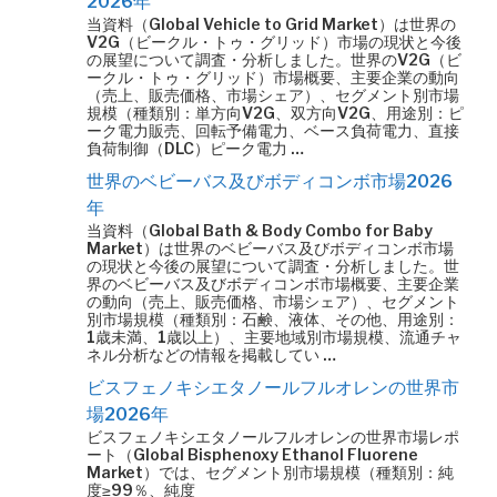
2026年
当資料（Global Vehicle to Grid Market）は世界の
V2G（ビークル・トゥ・グリッド）市場の現状と今後
の展望について調査・分析しました。世界のV2G（ビ
ークル・トゥ・グリッド）市場概要、主要企業の動向
（売上、販売価格、市場シェア）、セグメント別市場
規模（種類別：単方向V2G、双方向V2G、用途別：ピ
ーク電力販売、回転予備電力、ベース負荷電力、直接
負荷制御（DLC）ピーク電力 …
世界のベビーバス及びボディコンボ市場2026
年
当資料（Global Bath & Body Combo for Baby
Market）は世界のベビーバス及びボディコンボ市場
の現状と今後の展望について調査・分析しました。世
界のベビーバス及びボディコンボ市場概要、主要企業
の動向（売上、販売価格、市場シェア）、セグメント
別市場規模（種類別：石鹸、液体、その他、用途別：
1歳未満、1歳以上）、主要地域別市場規模、流通チャ
ネル分析などの情報を掲載してい …
ビスフェノキシエタノールフルオレンの世界市
場2026年
ビスフェノキシエタノールフルオレンの世界市場レポ
ート（Global Bisphenoxy Ethanol Fluorene
Market）では、セグメント別市場規模（種類別：純
度≥99％、純度