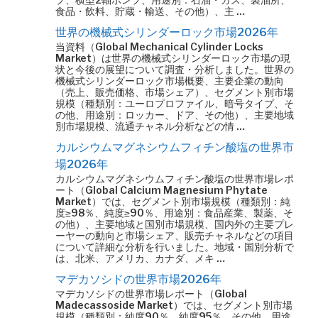
食品・飲料、貯蔵・輸送、その他）、主 …
世界の機械式シリンダーロック市場2026年
当資料（Global Mechanical Cylinder Locks
Market）は世界の機械式シリンダーロック市場の現
状と今後の展望について調査・分析しました。世界の
機械式シリンダーロック市場概要、主要企業の動向
（売上、販売価格、市場シェア）、セグメント別市場
規模（種類別：ユーロプロファイル、暗号タイプ、そ
の他、用途別：ロッカー、ドア、その他）、主要地域
別市場規模、流通チャネル分析などの情 …
カルシウムマグネシウムフィチン酸塩の世界市
場2026年
カルシウムマグネシウムフィチン酸塩の世界市場レポ
ート（Global Calcium Magnesium Phytate
Market）では、セグメント別市場規模（種類別：純
度≥98％、純度≥90％、用途別：食品産業、製薬、そ
の他）、主要地域と国別市場規模、国内外の主要プレ
ーヤーの動向と市場シェア、販売チャネルなどの項目
について詳細な分析を行いました。地域・国別分析で
は、北米、アメリカ、カナダ、メキ …
マデカソシドの世界市場2026年
マデカソシドの世界市場レポート（Global
Madecassoside Market）では、セグメント別市場
規模（種類別：純度90％、純度95％、その他、用途