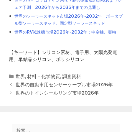
世界のマイコプロテイン系化学結合剤市場の規模およびシ
ェア予測：2026年から2036年までの見通し
世界のソーラースキッド市場2026年-2032年：ポータブ
ル型ソーラースキッド、固定型ソーラースキッド
世界のRV減速機市場2026年-2032年：中空軸、実軸
【キーワード】シリコン素材、電子用、太陽光発電
用、単結晶シリコン、ポリシリコン
カ
世界
,
材料・化学物質
,
調査資料
テ
投
世界の自動車用センサーケーブル市場2026年
ゴ
稿
世界のトイレシールリング市場2026年
リ
ナ
ー
ビ
ゲ
ー
シ
検