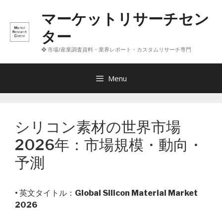
コ
マーケットリサーチセン
ン
テ
ター
ン
❖ 市場/産業調査資料・業界レポート・カスタムリサーチ専門
ツ
へ
ス
Menu
キ
ッ
プ
シリコン素材の世界市場
2026年：市場規模・動向・
予測
• 英文タイトル：
Global Silicon Material Market
2026