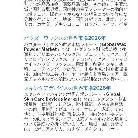
別：化粧品添加物、医薬品添加物、その他）、主要地
域と国別市場規模、国内外の主要プレーヤーの動向と
市場シェア、販売チャネルなどの項目について詳細な
分析を行いました。地域・国別分析では、北米、アメ
リカ、カナダ、メキシコ、ヨーロッパ、ドイツ、イギ
…
パウダーワックスの世界市場2026年
パウダーワックスの世界市場レポート（Global Wax
Powder Market）では、セグメント別市場規模（種
類別：ポリエチレンワックス、フェットワックス、ポ
リプロピレンワックス、テフロンワックス、モディフ
ァイドパウダーワックス、用途別：印刷インキ、塗
料、コーティング、その他）、主要地域と国別市場規
模、国内外の主要プレーヤーの動向と市場シェア、販
売チャネルなどの項目について詳細な分析を行いま …
スキンケアデバイスの世界市場2026年
スキンケアデバイスの世界市場レポート（Global
Skin Care Devices Market）では、セグメント別市
場規模（種類別：超音波、微小電流、赤色光線療法、
その他、用途別：ビューティーサロン、家庭、その
他）、主要地域と国別市場規模、国内外の主要プレー
ヤーの動向と市場シェア、販売チャネルなどの項目に
ついて詳細な分析を行いました。地域・国別分析で
は、北米、アメリカ、カナダ、メキシコ、ヨー …