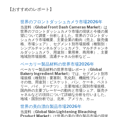
【おすすめのレポート】
世界のフロントダッシュカメラ市場2026年
当資料（Global Front Dash Cameras Market）は
世界のフロントダッシュカメラ市場の現状と今後の展
望について調査・分析しました。世界のフロントダッ
シュカメラ市場概要、主要企業の動向（売上、販売価
格、市場シェア）、セグメント別市場規模（種類別：
シングルチャンネルダッシュカメラ、マルチチャンネ
ルダッシュカメラ、用途別：乗用車、商用車）、主要
地域別市場規模、流通チャネル分析など …
ベーカリー製品材料の世界市場2026年
ベーカリー製品材料の世界市場レポート（Global
Bakery Ingredient Market）では、セグメント別市
場規模（種類別：要塞剤、乳化剤、機能性ブレンド、
その他、用途別：ビスケット、パン、ケーキ、ペスト
リー、パイ、ドーナツ）、主要地域と国別市場規模、
国内外の主要プレーヤーの動向と市場シェア、販売チ
ャネルなどの項目について詳細な分析を行いました。
地域・国別分析では、北米、アメリカ、カ …
世界の美白漂白製品市場2026年
当資料（Global Skin Lightening Bleaching
Product Market）は世界の美白漂白製品市場の現状