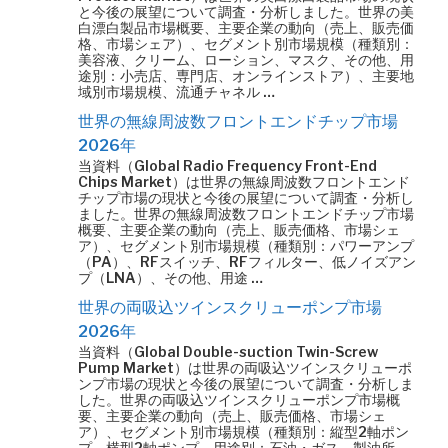
と今後の展望について調査・分析しました。世界の美
白漂白製品市場概要、主要企業の動向（売上、販売価
格、市場シェア）、セグメント別市場規模（種類別：
美容液、クリーム、ローション、マスク、その他、用
途別：小売店、専門店、オンラインストア）、主要地
域別市場規模、流通チャネル …
世界の無線周波数フロントエンドチップ市場
2026年
当資料（Global Radio Frequency Front-End
Chips Market）は世界の無線周波数フロントエンド
チップ市場の現状と今後の展望について調査・分析し
ました。世界の無線周波数フロントエンドチップ市場
概要、主要企業の動向（売上、販売価格、市場シェ
ア）、セグメント別市場規模（種類別：パワーアンプ
（PA）、RFスイッチ、RFフィルター、低ノイズアン
プ（LNA）、その他、用途 …
世界の両吸込ツインスクリューポンプ市場
2026年
当資料（Global Double-suction Twin-Screw
Pump Market）は世界の両吸込ツインスクリューポ
ンプ市場の現状と今後の展望について調査・分析しま
した。世界の両吸込ツインスクリューポンプ市場概
要、主要企業の動向（売上、販売価格、市場シェ
ア）、セグメント別市場規模（種類別：縦型2軸ポン
プ、横型2軸ポンプ、用途別：石油・ガス、製油所、