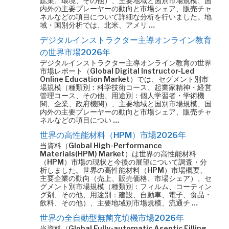
鉱業、環境、その他）、主要地域と国別市場規模、国
内外の主要プレーヤーの動向と市場シェア、販売チャ
ネルなどの項目について詳細な分析を行いました。地
域・国別分析では、北米、アメリ …
デジタルインストラクター主導オンライン教育
の世界市場2026年
デジタルインストラクター主導オンライン教育の世界
市場レポート（Global Digital Instructor-Led
Online Education Market）では、セグメント別市
場規模（種類別：科学技術コース、起業家精神・経営
管理コース、その他、用途別：個人学習者・学術機
関、企業、政府機関）、主要地域と国別市場規模、国
内外の主要プレーヤーの動向と市場シェア、販売チャ
ネルなどの項目につい …
世界の高性能材料（HPM）市場2026年
当資料（Global High-Performance
Materials(HPM) Market）は世界の高性能材料
（HPM）市場の現状と今後の展望について調査・分
析しました。世界の高性能材料（HPM）市場概要、
主要企業の動向（売上、販売価格、市場シェア）、セ
グメント別市場規模（種類別：フィルム、コーティン
グ剤、その他、用途別：建設、自動車、電子、食品・
飲料、その他）、主要地域別市場規模、流通チ …
世界の全自動型無菌充填機市場2026年
当資料（Global Fully-automatic Aseptic Filling