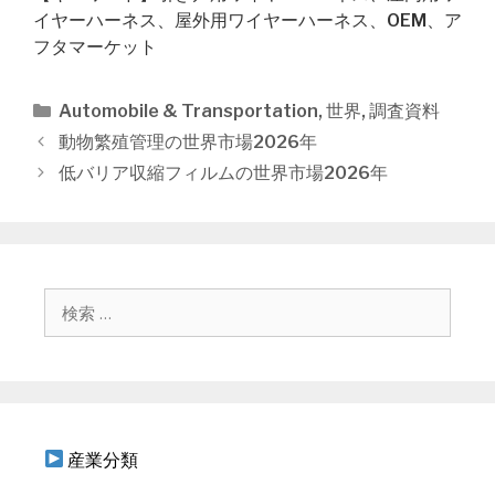
イヤーハーネス、屋外用ワイヤーハーネス、OEM、ア
フタマーケット
カ
Automobile & Transportation
,
世界
,
調査資料
テ
投
動物繁殖管理の世界市場2026年
ゴ
稿
低バリア収縮フィルムの世界市場2026年
リ
ナ
ー
ビ
ゲ
ー
シ
検
ョ
索
ン
:
産業分類