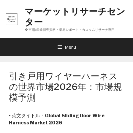
コ
マーケットリサーチセン
ン
テ
ター
ン
❖ 市場/産業調査資料・業界レポート・カスタムリサーチ専門
ツ
へ
ス
Menu
キ
ッ
プ
引き戸用ワイヤーハーネス
の世界市場2026年：市場規
模予測
• 英文タイトル：
Global Sliding Door Wire
Harness Market 2026