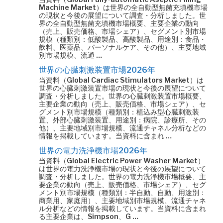
Machine Market）は世界の全自動型無菌充填機市場
の現状と今後の展望について調査・分析しました。世
界の全自動型無菌充填機市場概要、主要企業の動向
（売上、販売価格、市場シェア）、セグメント別市場
規模（種類別：低酸製品、高酸製品、用途別：食品・
飲料、医薬品、パーソナルケア、その他）、主要地域
別市場規模、流通 …
世界の心臓刺激装置市場2026年
当資料（Global Cardiac Stimulators Market）は
世界の心臓刺激装置市場の現状と今後の展望について
調査・分析しました。世界の心臓刺激装置市場概要、
主要企業の動向（売上、販売価格、市場シェア）、セ
グメント別市場規模（種類別：植込み型心臓刺激装
置、外部心臓刺激装置、用途別：病院、診療所、その
他）、主要地域別市場規模、流通チャネル分析などの
情報を掲載しています。当資料に含まれ …
世界の電力洗浄機市場2026年
当資料（Global Electric Power Washer Market）
は世界の電力洗浄機市場の現状と今後の展望について
調査・分析しました。世界の電力洗浄機市場概要、主
要企業の動向（売上、販売価格、市場シェア）、セグ
メント別市場規模（種類別：半自動、自動、用途別：
商業用、家庭用）、主要地域別市場規模、流通チャネ
ル分析などの情報を掲載しています。当資料に含まれ
る主要企業は、Simpson、G …