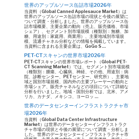
世界のアップルソース缶詰市場2026年
当資料（Global Canned Applesauce Market）は
世界のアップルソース缶詰市場の現状と今後の展望に
ついて調査・分析しました。世界のアップルソース缶
詰市場概要、主要企業の動向（売上、販売価格、市場
シェア）、セグメント別市場規模（種類別：無糖、加
糖、用途別：家庭用、商業用）、主要地域別市場規
模、流通チャネル分析などの情報を掲載しています。
当資料に含まれる主要企業は、GoGo S …
PET-CTスキャンの世界市場2026年
PET-CTスキャンの世界市場レポート（Global PET-
CT Scanning Market）では、セグメント別市場規模
（種類別：腫瘍、心臓病、神経、その他、用途別：病
院、診断センター、PETセンター、研究所）、主要地
域と国別市場規模、国内外の主要プレーヤーの動向と
市場シェア、販売チャネルなどの項目について詳細な
分析を行いました。地域・国別分析では、北米、アメ
リカ、カナダ、メキシコ、ヨーロッ …
世界のデータセンターインフラストラクチャ市
場2026年
当資料（Global Data Center Infrastructure
Market）は世界のデータセンターインフラストラク
チャ市場の現状と今後の展望について調査・分析しま
した。世界のデータセンターインフラストラクチャ市