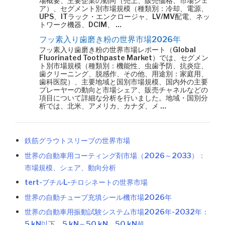
場概要、主要企業の動向（売上、販売価格、市場シェ
ア）、セグメント別市場規模（種類別：冷却、電源、
UPS、ITラック・エンクロージャ、LV/MV配電、ネッ
トワーク機器、DCIM、 …
フッ素入り歯磨き粉の世界市場2026年
フッ素入り歯磨き粉の世界市場レポート（Global
Fluorinated Toothpaste Market）では、セグメン
ト別市場規模（種類別：機能性、虫歯予防、抗炎症、
歯クリーニング、脱感作、その他、用途別：家庭用、
歯科医院）、主要地域と国別市場規模、国内外の主要
プレーヤーの動向と市場シェア、販売チャネルなどの
項目について詳細な分析を行いました。地域・国別分
析では、北米、アメリカ、カナダ、メ …
鉄筋グラウトスリーブの世界市場
世界の自動車用コーティング剤市場（2026～2033）：
市場規模、シェア、動向分析
tert-ブチルL-チロシネートの世界市場
世界の自動チューブ充填シール機市場2026年
世界の自動車用振動試験システム市場2026年-2032年：
5 kN以下、5 kN～50 kN、50 kN超