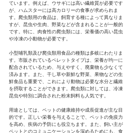
ています。例えば、ウサギには高い繊維質が必要です
が、ハムスターには高カロリーの食事が求められま
す。爬虫類用の食品は、飼育する種によって異なりま
すが、昆虫や生肉、野菜などが含まれることが一般的
です。特に、肉食性の爬虫類には、栄養価の高い昆虫
や冷凍の小動物が必要です。
小型哺乳類及び爬虫類用食品の種類は多岐にわたりま
す。市販されているペレットタイプは、栄養が均一に
配合されているため、与えやすく、廃棄物も少なくて
済みます。また、干し草や新鮮な野菜、果物などの生
鮮食品も重要で、これにより動物は必要な水分と繊維
を摂取することができます。爬虫類に対しては、冷凍
昆虫や特別に調合された粉末飼料も人気です。
用途としては、ペットの健康維持や成長促進が主な目
的です。正しい栄養を与えることで、ペットの免疫力
を高め、疾病の予防にも役立ちます。また、飼い主が
ペットとのコミュニケーションを深めるためにも、食