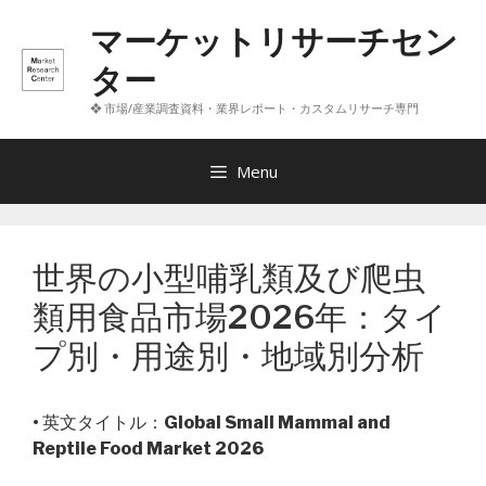
コ
マーケットリサーチセン
ン
テ
ター
ン
❖ 市場/産業調査資料・業界レポート・カスタムリサーチ専門
ツ
へ
ス
Menu
キ
ッ
プ
世界の小型哺乳類及び爬虫
類用食品市場2026年：タイ
プ別・用途別・地域別分析
• 英文タイトル：
Global Small Mammal and
Reptile Food Market 2026