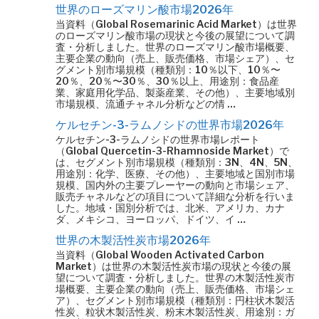
世界のローズマリン酸市場2026年
当資料（Global Rosemarinic Acid Market）は世界
のローズマリン酸市場の現状と今後の展望について調
査・分析しました。世界のローズマリン酸市場概要、
主要企業の動向（売上、販売価格、市場シェア）、セ
グメント別市場規模（種類別：10％以下、10％〜
20％、20％〜30％、30％以上、用途別：食品産
業、家庭用化学品、製薬産業、その他）、主要地域別
市場規模、流通チャネル分析などの情 …
ケルセチン-3-ラムノシドの世界市場2026年
ケルセチン-3-ラムノシドの世界市場レポート
（Global Quercetin-3-Rhamnoside Market）で
は、セグメント別市場規模（種類別：3N、4N、5N、
用途別：化学、医療、その他）、主要地域と国別市場
規模、国内外の主要プレーヤーの動向と市場シェア、
販売チャネルなどの項目について詳細な分析を行いま
した。地域・国別分析では、北米、アメリカ、カナ
ダ、メキシコ、ヨーロッパ、ドイツ、イ …
世界の木製活性炭市場2026年
当資料（Global Wooden Activated Carbon
Market）は世界の木製活性炭市場の現状と今後の展
望について調査・分析しました。世界の木製活性炭市
場概要、主要企業の動向（売上、販売価格、市場シェ
ア）、セグメント別市場規模（種類別：円柱状木製活
性炭、粒状木製活性炭、粉末木製活性炭、用途別：ガ