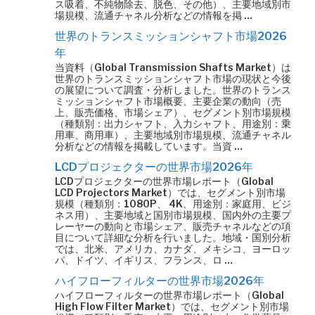
ス吸着、不純物除去、脱色、その他）、主要地域別市
場規模、流通チャネル分析などの情報を掲 …
世界のトランスミッションシャフト市場2026
年
当資料（Global Transmission Shafts Market）は
世界のトランスミッションシャフト市場の現状と今後
の展望について調査・分析しました。世界のトランス
ミッションシャフト市場概要、主要企業の動向（売
上、販売価格、市場シェア）、セグメント別市場規模
（種類別：出力シャフト、入力シャフト、用途別：乗
用車、商用車）、主要地域別市場規模、流通チャネル
分析などの情報を掲載しています。当資 …
LCDプロジェクターの世界市場2026年
LCDプロジェクターの世界市場レポート（Global
LCD Projectors Market）では、セグメント別市場
規模（種類別：1080P、 4K、用途別：家庭用、ビジ
ネス用）、主要地域と国別市場規模、国内外の主要プ
レーヤーの動向と市場シェア、販売チャネルなどの項
目について詳細な分析を行いました。地域・国別分析
では、北米、アメリカ、カナダ、メキシコ、ヨーロッ
パ、ドイツ、イギリス、フランス、ロ …
ハイフローフィルターの世界市場2026年
ハイフローフィルターの世界市場レポート（Global
High Flow Filter Market）では、セグメント別市場