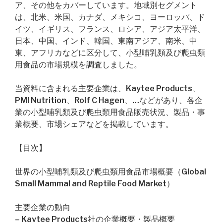
ア、その他をカバーしています。地域別セグメント
は、北米、米国、カナダ、メキシコ、ヨーロッパ、ド
イツ、イギリス、フランス、ロシア、アジア太平洋、
日本、中国、インド、韓国、東南アジア、南米、中
東、アフリカなどに区分して、小型哺乳類及び爬虫類
用食品の市場規模を調査しました。
当資料に含まれる主要企業は、Kaytee Products、
PMI Nutrition、Rolf C Hagen、…などがあり、各企
業の小型哺乳類及び爬虫類用食品販売状況、製品・事
業概要、市場シェアなどを掲載しています。
【目次】
世界の小型哺乳類及び爬虫類用食品市場概要（Global
Small Mammal and Reptile Food Market）
主要企業の動向
– Kaytee Products社の企業概要・製品概要