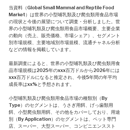
当資料（Global Small Mammal and Reptile Food
Market）は世界の小型哺乳類及び爬虫類用食品市場
の現状と今後の展望について調査・分析しました。世
界の小型哺乳類及び爬虫類用食品市場概要、主要企業
の動向（売上、販売価格、市場シェア）、セグメント
別市場規模、主要地域別市場規模、流通チャネル分析
などの情報を掲載しています。
最新調査によると、世界の小型哺乳類及び爬虫類用食
品市場規模は2025年のxxx百万ドルから2026年には
xxx百万ドルになると推定され、今後5年間の年平均
成長率はxx%と予想されます。
小型哺乳類及び爬虫類用食品市場の種類別（By
Type）のセグメントは、うさぎ用餌、げっ歯類用
餌、小型爬虫類用餌、その他をカバーしており、用途
別（By Application）のセグメントは、ペット専門
店、スーパー、大型スーパー、コンビニエンススト