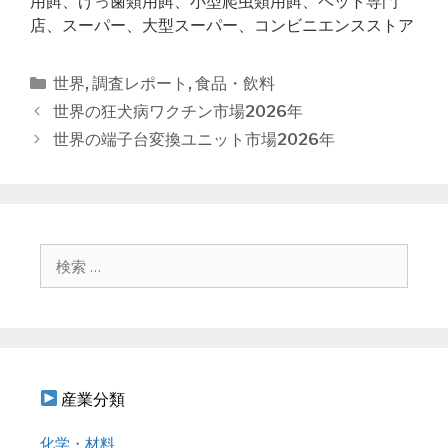
用餌、げっ歯類用餌、小型爬虫類用餌、ペット専門
店、スーパー、大型スーパー、コンビニエンスストア
カ
世界
,
調査レポート
,
食品・飲料
テ
投
世界の狂犬病ワクチン市場2026年
ゴ
稿
世界の端子台変換ユニット市場2026年
リ
ナ
ー
ビ
ゲ
ー
シ
検
ョ
索
ン
:
産業分類
化学・材料