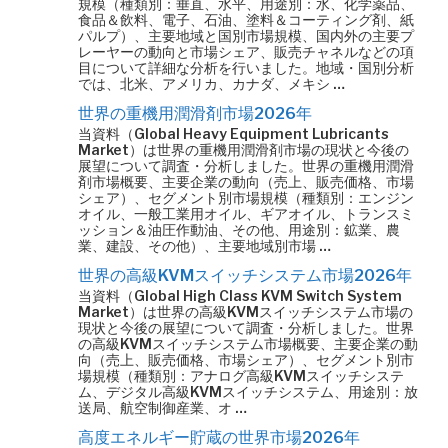
規模（種類別：垂直、水平、用途別：水、化学薬品、
食品＆飲料、電子、石油、塗料＆コーティング剤、紙
パルプ）、主要地域と国別市場規模、国内外の主要プ
レーヤーの動向と市場シェア、販売チャネルなどの項
目について詳細な分析を行いました。地域・国別分析
では、北米、アメリカ、カナダ、メキシ …
世界の重機用潤滑剤市場2026年
当資料（Global Heavy Equipment Lubricants
Market）は世界の重機用潤滑剤市場の現状と今後の
展望について調査・分析しました。世界の重機用潤滑
剤市場概要、主要企業の動向（売上、販売価格、市場
シェア）、セグメント別市場規模（種類別：エンジン
オイル、一般工業用オイル、ギアオイル、トランスミ
ッション＆油圧作動油、その他、用途別：鉱業、農
業、建設、その他）、主要地域別市場 …
世界の高級KVMスイッチシステム市場2026年
当資料（Global High Class KVM Switch System
Market）は世界の高級KVMスイッチシステム市場の
現状と今後の展望について調査・分析しました。世界
の高級KVMスイッチシステム市場概要、主要企業の動
向（売上、販売価格、市場シェア）、セグメント別市
場規模（種類別：アナログ高級KVMスイッチシステ
ム、デジタル高級KVMスイッチシステム、用途別：放
送局、航空制御産業、オ …
高度エネルギー貯蔵の世界市場2026年