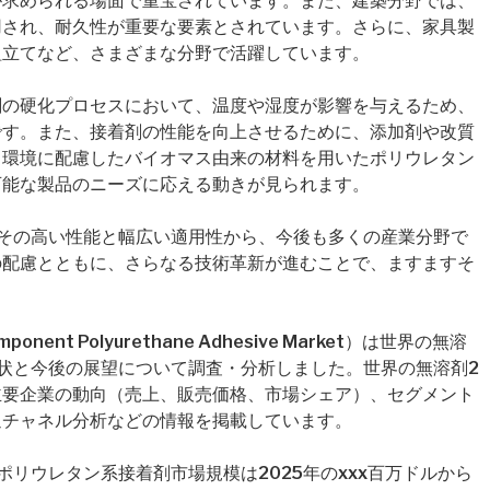
が求められる場面で重宝されています。また、建築分野では、
用され、耐久性が重要な要素とされています。さらに、家具製
組立てなど、さまざまな分野で活躍しています。
剤の硬化プロセスにおいて、温度や湿度が影響を与えるため、
です。また、接着剤の性能を向上させるために、添加剤や改質
、環境に配慮したバイオマス由来の材料を用いたポリウレタン
可能な製品のニーズに応える動きが見られます。
その高い性能と幅広い適用性から、今後も多くの産業分野で
の配慮とともに、さらなる技術革新が進むことで、ますますそ
omponent Polyurethane Adhesive Market）は世界の無溶
状と今後の展望について調査・分析しました。世界の無溶剤2
主要企業の動向（売上、販売価格、市場シェア）、セグメント
通チャネル分析などの情報を掲載しています。
リウレタン系接着剤市場規模は2025年のxxx百万ドルから