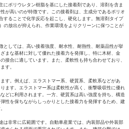
主にポリウレタン樹脂を基にした接着剤であり、溶剤を含ま
全性が高いのが特徴です。この接着剤は、主成分であるポリオ
合することで化学反応を起こし、硬化します。無溶剤タイプ
s）の放出が抑えられ、作業環境をよりクリーンに保つことが
徴としては、高い接着強度、耐水性、耐熱性、耐薬品性が挙
まざまな基材に対して優れた接着力を発揮し、特に木材、金
料の接合に適しています。また、柔軟性も持ち合わせており、
ります。
します。例えば、エラストマー系、硬質系、柔軟系などがあ
なります。エラストマー系は柔軟性が高く、衝撃吸収性に優れ
品などに利用されます。一方、硬質系は高い強度を持ち、構造
、弾性を保ちながらしっかりとした接着力を発揮するため、建
す。
途は非常に広範囲です。自動車産業では、内装部品や外装部