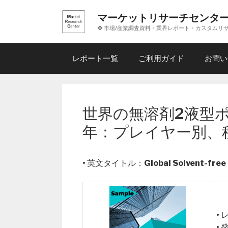
コ
マーケットリサーチセンタ
ン
❖ 市場/産業調査資料・業界レポート・カスタムリ
テ
ン
ツ
レポート一覧
ご利用ガイド
お問い
へ
ス
キ
ッ
世界の無溶剤2液型ポ
プ
年：プレイヤー別、
• 英文タイトル：
Global Solvent-fre
•
•