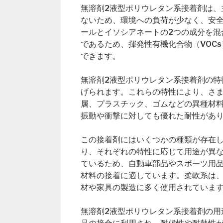
無溶剤2液型ポリウレタン系接着剤は、
ないため、環境への負荷が少なく、安
ールとイソシアネートの2つの成分を混
であるため、揮発性有機化合物（VOC
できます。
無溶剤2液型ポリウレタン系接着剤の特
げられます。これらの特性により、さ
属、プラスチック、ゴムなどの異種材
振動や衝撃に対しても優れた耐性があ
この接着剤にはいくつかの種類が存在
り、それぞれの特性に応じて用途が異
ているため、自動車部品やスポーツ用
材料の接着に適しています。柔軟系は
材や家具の製造に多く使用されていま
無溶剤2液型ポリウレタン系接着剤の用