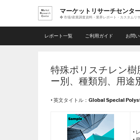
コ
マーケットリサーチセンタ
ン
❖ 市場/産業調査資料・業界レポート・カスタムリ
テ
ン
ツ
レポート一覧
ご利用ガイド
お問い
へ
ス
キ
ッ
特殊ポリスチレン樹
プ
ー別、種類別、用途
• 英文タイトル：
Global Special Poly
•
•