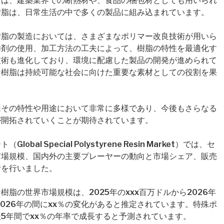
ンは、建築業界での断熱材や、食品の梱包材としても用いられ
樹脂は、日常生活の中で多くの製品に組み込まれています。
樹脂の製造においては、さまざまなポリマー改良技術が用いら
加剤の使用、加工方法の工夫によって、樹脂の特性を最適化す
技術も進化しており、環境に配慮した製品の開発が進められて
ン樹脂は持続可能な社会に向けた重要な素材としての役割を果
はその特性や用途において非常に多様であり、今後もさらなる
が開拓されていくことが期待されています。
l Special Polystyrene Resin Market）では、セ
市場規模、国内外の主要プレーヤーの動向と市場シェア、販売
析を行いました。
脂の世界市場規模は、2025年のxxx百万ドルから2026年
ら2026年の間にxx％の変化があると推定されています。特殊ポ
5年間でxx％の年率で成長すると予測されています。