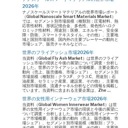
2026年
ナノスケールスマートマテリアルの世界市場レポート
（Global Nanoscale Smart Materials Market）
では、セグメント別市場規模（種類別：圧電材料、熱
応答性材料、形状記憶合金、多色性、発色性/ハロク
ロミック性材料、用途別：医療、エネルギー、安全保
障・防衛、スマートテキスタイル、その他）、主要地
域と国別市場規模、国内外の主要プレーヤーの動向と
市場シェア、販売チャネルなどの …
世界のフライアッシュ市場2026年
当資料（Global Fly Ash Market）は世界のフライア
ッシュ市場の現状と今後の展望について調査・分析し
ました。世界のフライアッシュ市場概要、主要企業の
動向（売上、販売価格、市場シェア）、セグメント別
市場規模（種類別：クラスF、クラスC、用途別：石
油産業、セラミック産業、建設業、その他）、主要地
域別市場規模、流通チャネル分析などの情報を掲載し
ています。当資料に含まれる主要企業は、Zhe …
世界の女性用インナーウェア市場2026年
当資料（Global Women Innerwear Market）は世
界の女性用インナーウェア市場の現状と今後の展望に
ついて調査・分析しました。世界の女性用インナーウ
ェア市場概要、主要企業の動向（売上、販売価格、市
場シェア）、セグメント別市場規模（種類別：ブラ、
その他、用途別：就寝用、娯楽用、その他）、主要地