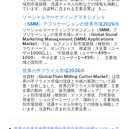
域別市場規模、流通チャネル分析などの情報を掲載し
ています。当資料に含まれる主要企業は、L …
ソーシャルマーケティングマネジメント
（SMM）アプリケーションの世界市場2026年
ソーシャルマーケティングマネジメント（SMM）ア
プリケーションの世界市場レポート（Global Social
Marketing Management (SMM) Applications
Market）では、セグメント別市場規模（種類別：ク
ラウドベース、オンプレミス、用途別：大企業（ユー
ザー1000以上）、中規模企業（ユーザー499〜
1000）、中小企業（ユーザー1〜499））、主要地
域と国別市 …
世界の平フライス市場2026年
当資料（Global Plain Milling Cutter Market）は世
界の平フライス市場の現状と今後の展望について調
査・分析しました。世界の平フライス市場概要、主要
企業の動向（売上、販売価格、市場シェア）、セグメ
ント別市場規模（種類別：ディスク形状、円筒形状、
用途別：ショルダーミーリング、溝削り）、主要地域
別市場規模、流通チャネル分析などの情報を掲載して
います。当資料に含まれる主要企業 …
世界の塩素不使用消毒用化学薬品市場の規模およびシェア