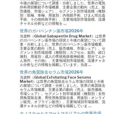
今後の展望について調査・分析しました。世界の電気
外科用切断鉗子市場概要、主要企業の動向（売上、販
売価格、市場シェア）、セグメント別市場規模（種類
別：双極、単極、用途別：内視鏡手術、びまん性出血
手術、その他特殊手術）、主要地域別市場規模、流通
チャネル分析などの情報を …
世界のガバペンチン薬市場2026年
当資料（Global Gabapentin Drug Market）は世界
のガバペンチン薬市場の現状と今後の展望について調
査・分析しました。世界のガバペンチン薬市場概要、
主要企業の動向（売上、販売価格、市場シェア）、セ
グメント別市場規模（種類別：カプセル、錠剤、経口
液剤、用途別：成人の帯状疱疹後神経痛、部分てんか
ん発作、その他）、主要地域別市場規模、流通チャネ
ル分析などの情報を掲載しています。当資 …
世界の角質除去セラム市場2026年
当資料（Global Exfoliating Face Serums
Market）は世界の角質除去セラム市場の現状と今後
の展望について調査・分析しました。世界の角質除去
セラム市場概要、主要企業の動向（売上、販売価格、
市場シェア）、セグメント別市場規模（種類別：女性
用角質除去液、男性用角質除去液、用途別：オンライ
ン販売、オフライン販売）、主要地域別市場規模、流
通チャネル分析などの情報を掲載していま …
ナノスケールスマートマテリアルの世界市場