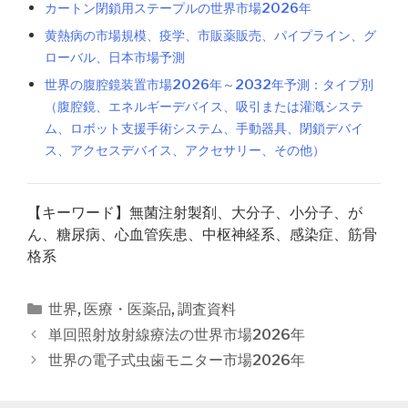
カートン閉鎖用ステープルの世界市場2026年
黄熱病の市場規模、疫学、市販薬販売、パイプライン、グ
ローバル、日本市場予測
世界の腹腔鏡装置市場2026年～2032年予測：タイプ別
（腹腔鏡、エネルギーデバイス、吸引または灌漑システ
ム、ロボット支援手術システム、手動器具、閉鎖デバイ
ス、アクセスデバイス、アクセサリー、その他）
【キーワード】無菌注射製剤、大分子、小分子、が
ん、糖尿病、心血管疾患、中枢神経系、感染症、筋骨
格系
カ
世界
,
医療・医薬品
,
調査資料
テ
投
単回照射放射線療法の世界市場2026年
ゴ
稿
世界の電子式虫歯モニター市場2026年
リ
ナ
ー
ビ