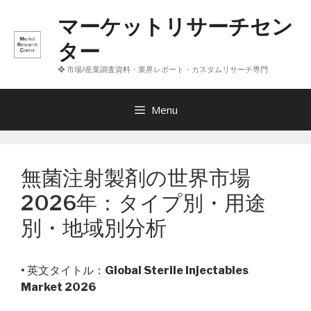
コ
マーケットリサーチセン
ン
テ
ター
ン
❖ 市場/産業調査資料・業界レポート・カスタムリサーチ専門
ツ
へ
ス
Menu
キ
ッ
プ
無菌注射製剤の世界市場
2026年：タイプ別・用途
別・地域別分析
• 英文タイトル：
Global Sterile Injectables
Market 2026