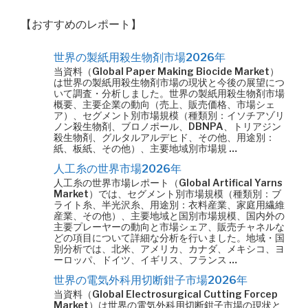
【おすすめのレポート】
世界の製紙用殺生物剤市場2026年
当資料（Global Paper Making Biocide Market）
は世界の製紙用殺生物剤市場の現状と今後の展望につ
いて調査・分析しました。世界の製紙用殺生物剤市場
概要、主要企業の動向（売上、販売価格、市場シェ
ア）、セグメント別市場規模（種類別：イソチアゾリ
ノン殺生物剤、ブロノポール、DBNPA、トリアジン
殺生物剤、グルタルアルデヒド、その他、用途別：
紙、板紙、その他）、主要地域別市場規 …
人工糸の世界市場2026年
人工糸の世界市場レポート（Global Artifical Yarns
Market）では、セグメント別市場規模（種類別：ブ
ライト糸、半光沢糸、用途別：衣料産業、家庭用繊維
産業、その他）、主要地域と国別市場規模、国内外の
主要プレーヤーの動向と市場シェア、販売チャネルな
どの項目について詳細な分析を行いました。地域・国
別分析では、北米、アメリカ、カナダ、メキシコ、ヨ
ーロッパ、ドイツ、イギリス、フランス …
世界の電気外科用切断鉗子市場2026年
当資料（Global Electrosurgical Cutting Forcep
Market）は世界の電気外科用切断鉗子市場の現状と