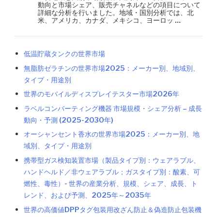
動向と市場シェア、販売チャネルなどの項目について
詳細な分析を行いました。地域・国別分析では、北
米、アメリカ、カナダ、メキシコ、ヨーロッ …
低温貯蔵タンクの世界市場
無脂肪ゼラチンの世界市場2025：メーカー別、地域別、
タイプ・用途別
世界のモバイルディスプレイテスター市場2026年
ラベルコンバーティング機器 市場規模・シェア分析 – 成長
動向・予測 (2025-2030年)
オーシャンセント香水の世界市場2025：メーカー別、地
域別、タイプ・用途別
携帯型ガス検知装置市場（製品タイプ別：ウェアラブル、
ハンドヘルド／非ウェアラブル；ガスタイプ別：酸素、可
燃性、毒性）- 世界の産業分析、規模、シェア、成長、ト
レンド、および予測、2025年～2035年
世界の高価値DPPタグ包装用改ざん防止＆偽造防止包装機