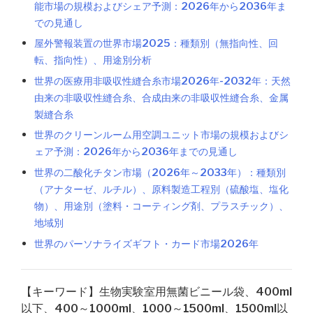
能市場の規模およびシェア予測：2026年から2036年ま
での見通し
屋外警報装置の世界市場2025：種類別（無指向性、回
転、指向性）、用途別分析
世界の医療用非吸収性縫合糸市場2026年-2032年：天然
由来の非吸収性縫合糸、合成由来の非吸収性縫合糸、金属
製縫合糸
世界のクリーンルーム用空調ユニット市場の規模およびシ
ェア予測：2026年から2036年までの見通し
世界の二酸化チタン市場（2026年～2033年）：種類別
（アナターゼ、ルチル）、原料製造工程別（硫酸塩、塩化
物）、用途別（塗料・コーティング剤、プラスチック）、
地域別
世界のパーソナライズギフト・カード市場2026年
【キーワード】生物実験室用無菌ビニール袋、400ml
以下、400～1000ml、1000～1500ml、1500ml以