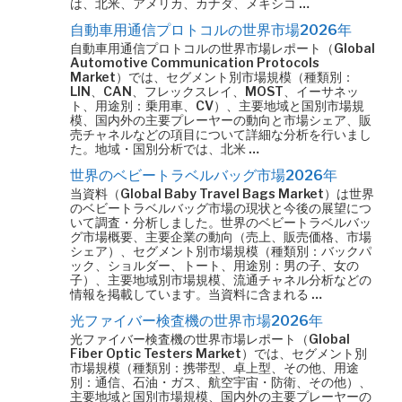
は、北米、アメリカ、カナダ、メキシコ …
自動車用通信プロトコルの世界市場2026年
自動車用通信プロトコルの世界市場レポート（Global
Automotive Communication Protocols
Market）では、セグメント別市場規模（種類別：
LIN、CAN、フレックスレイ、MOST、イーサネッ
ト、用途別：乗用車、CV）、主要地域と国別市場規
模、国内外の主要プレーヤーの動向と市場シェア、販
売チャネルなどの項目について詳細な分析を行いまし
た。地域・国別分析では、北米 …
世界のベビートラベルバッグ市場2026年
当資料（Global Baby Travel Bags Market）は世界
のベビートラベルバッグ市場の現状と今後の展望につ
いて調査・分析しました。世界のベビートラベルバッ
グ市場概要、主要企業の動向（売上、販売価格、市場
シェア）、セグメント別市場規模（種類別：バックパ
ック、ショルダー、トート、用途別：男の子、女の
子）、主要地域別市場規模、流通チャネル分析などの
情報を掲載しています。当資料に含まれる …
光ファイバー検査機の世界市場2026年
光ファイバー検査機の世界市場レポート（Global
Fiber Optic Testers Market）では、セグメント別
市場規模（種類別：携帯型、卓上型、その他、用途
別：通信、石油・ガス、航空宇宙・防衛、その他）、
主要地域と国別市場規模、国内外の主要プレーヤーの