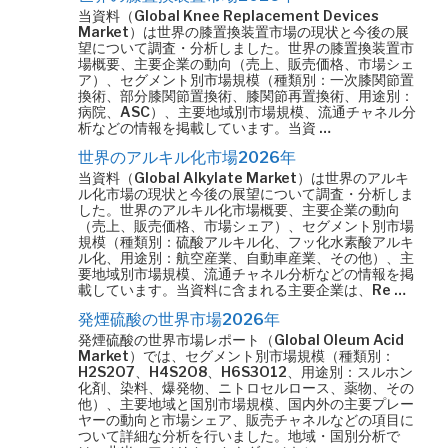
当資料（Global Knee Replacement Devices
Market）は世界の膝置換装置市場の現状と今後の展
望について調査・分析しました。世界の膝置換装置市
場概要、主要企業の動向（売上、販売価格、市場シェ
ア）、セグメント別市場規模（種類別：一次膝関節置
換術、部分膝関節置換術、膝関節再置換術、用途別：
病院、ASC）、主要地域別市場規模、流通チャネル分
析などの情報を掲載しています。当資 …
世界のアルキル化市場2026年
当資料（Global Alkylate Market）は世界のアルキ
ル化市場の現状と今後の展望について調査・分析しま
した。世界のアルキル化市場概要、主要企業の動向
（売上、販売価格、市場シェア）、セグメント別市場
規模（種類別：硫酸アルキル化、フッ化水素酸アルキ
ル化、用途別：航空産業、自動車産業、その他）、主
要地域別市場規模、流通チャネル分析などの情報を掲
載しています。当資料に含まれる主要企業は、Re …
発煙硫酸の世界市場2026年
発煙硫酸の世界市場レポート（Global Oleum Acid
Market）では、セグメント別市場規模（種類別：
H2S2O7、H4S2O8、H6S3O12、用途別：スルホン
化剤、染料、爆発物、ニトロセルロース、薬物、その
他）、主要地域と国別市場規模、国内外の主要プレー
ヤーの動向と市場シェア、販売チャネルなどの項目に
ついて詳細な分析を行いました。地域・国別分析で