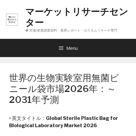
コ
マーケットリサーチセン
ン
テ
ター
ン
❖ 市場/産業調査資料・業界レポート・カスタムリサーチ専門
ツ
へ
ス
Menu
キ
ッ
プ
世界の生物実験室用無菌ビ
ニール袋市場2026年：～
2031年予測
• 英文タイトル：
Global Sterile Plastic Bag for
Biological Laboratory Market 2026