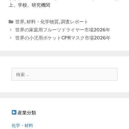
上、学校、研究機関
カ
世界
,
材料・化学物質
,
調査レポート
テ
投
世界の家庭用フルーツドライヤー市場2026年
ゴ
稿
世界の小児用ポケットCPRマスク市場2026年
リ
ナ
ー
ビ
ゲ
ー
シ
検
ョ
索
ン
:
産業分類
化学・材料