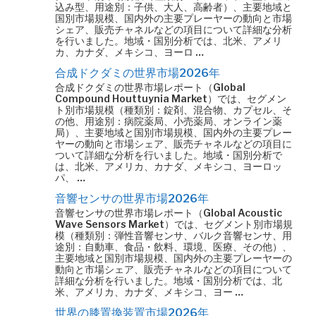
込み型、用途別：子供、大人、高齢者）、主要地域と
国別市場規模、国内外の主要プレーヤーの動向と市場
シェア、販売チャネルなどの項目について詳細な分析
を行いました。地域・国別分析では、北米、アメリ
カ、カナダ、メキシコ、ヨーロ …
合成ドクダミの世界市場2026年
合成ドクダミの世界市場レポート（Global
Compound Houttuynia Market）では、セグメン
ト別市場規模（種類別：錠剤、混合物、カプセル、そ
の他、用途別：病院薬局、小売薬局、オンライン薬
局）、主要地域と国別市場規模、国内外の主要プレー
ヤーの動向と市場シェア、販売チャネルなどの項目に
ついて詳細な分析を行いました。地域・国別分析で
は、北米、アメリカ、カナダ、メキシコ、ヨーロッ
パ、 …
音響センサの世界市場2026年
音響センサの世界市場レポート（Global Acoustic
Wave Sensors Market）では、セグメント別市場規
模（種類別：弾性音響センサ、バルク音響センサ、用
途別：自動車、食品・飲料、環境、医療、その他）、
主要地域と国別市場規模、国内外の主要プレーヤーの
動向と市場シェア、販売チャネルなどの項目について
詳細な分析を行いました。地域・国別分析では、北
米、アメリカ、カナダ、メキシコ、ヨー …
世界の膝置換装置市場2026年