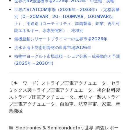
世界のRV減速機市場2026年-2032年：中空軸、実軸
世界のSTATCOM市場（2026年～2033年）：定格容量
別（0～20MVAR、20～100MVAR、100MVAR以
上）、用途別（ユーティリティ、鉄鋼製造、鉱業、再生可
能エネルギー、水素発電所）、地域別
無機亜鉛シリケートプライマーの世界市場2026年
洪水＆海上防衛用骨材の世界市場2026年
植物性ヨーグルト市場規模・シェア分析 – 成長動向と予測
(2025年 – 2030年)
【キーワード】ストライプ圧電アクチュエータ、セラ
ミックス製トライプ圧電アクチュエータ、複合材料製
ストライプ圧電アクチュエータ、ポリマー製ストライ
プ圧電アクチュエータ、自動車、航空宇宙、家電、産
業機械
カ
Electronics & Semiconductor
,
世界
,
調査レポー