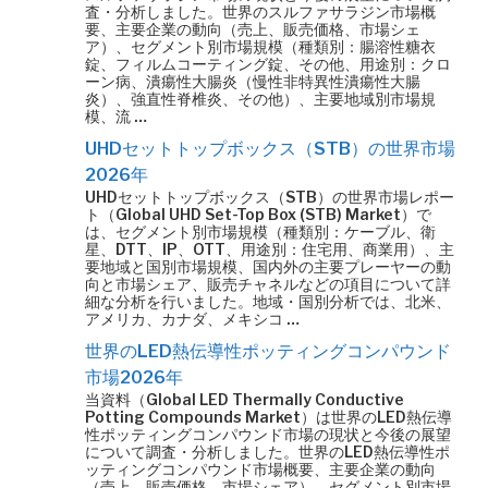
査・分析しました。世界のスルファサラジン市場概
要、主要企業の動向（売上、販売価格、市場シェ
ア）、セグメント別市場規模（種類別：腸溶性糖衣
錠、フィルムコーティング錠、その他、用途別：クロ
ーン病、潰瘍性大腸炎（慢性非特異性潰瘍性大腸
炎）、強直性脊椎炎、その他）、主要地域別市場規
模、流 …
UHDセットトップボックス（STB）の世界市場
2026年
UHDセットトップボックス（STB）の世界市場レポー
ト（Global UHD Set-Top Box (STB) Market）で
は、セグメント別市場規模（種類別：ケーブル、衛
星、DTT、IP、OTT、用途別：住宅用、商業用）、主
要地域と国別市場規模、国内外の主要プレーヤーの動
向と市場シェア、販売チャネルなどの項目について詳
細な分析を行いました。地域・国別分析では、北米、
アメリカ、カナダ、メキシコ …
世界のLED熱伝導性ポッティングコンパウンド
市場2026年
当資料（Global LED Thermally Conductive
Potting Compounds Market）は世界のLED熱伝導
性ポッティングコンパウンド市場の現状と今後の展望
について調査・分析しました。世界のLED熱伝導性ポ
ッティングコンパウンド市場概要、主要企業の動向
（売上、販売価格、市場シェア）、セグメント別市場