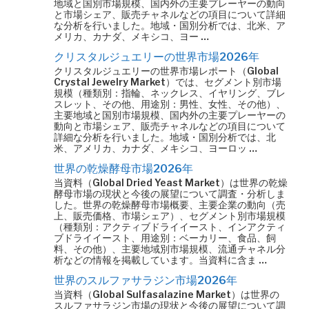
地域と国別市場規模、国内外の主要プレーヤーの動向
と市場シェア、販売チャネルなどの項目について詳細
な分析を行いました。地域・国別分析では、北米、ア
メリカ、カナダ、メキシコ、ヨー …
クリスタルジュエリーの世界市場2026年
クリスタルジュエリーの世界市場レポート（Global
Crystal Jewelry Market）では、セグメント別市場
規模（種類別：指輪、ネックレス、イヤリング、ブレ
スレット、その他、用途別：男性、女性、その他）、
主要地域と国別市場規模、国内外の主要プレーヤーの
動向と市場シェア、販売チャネルなどの項目について
詳細な分析を行いました。地域・国別分析では、北
米、アメリカ、カナダ、メキシコ、ヨーロッ …
世界の乾燥酵母市場2026年
当資料（Global Dried Yeast Market）は世界の乾燥
酵母市場の現状と今後の展望について調査・分析しま
した。世界の乾燥酵母市場概要、主要企業の動向（売
上、販売価格、市場シェア）、セグメント別市場規模
（種類別：アクティブドライイースト、インアクティ
ブドライイースト、用途別：ベーカリー、食品、飼
料、その他）、主要地域別市場規模、流通チャネル分
析などの情報を掲載しています。当資料に含ま …
世界のスルファサラジン市場2026年
当資料（Global Sulfasalazine Market）は世界の
スルファサラジン市場の現状と今後の展望について調