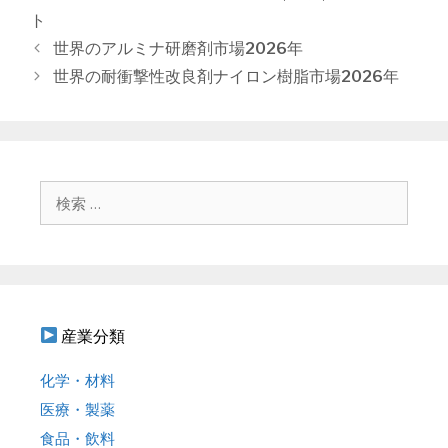
テ
ト
ゴ
投
世界のアルミナ研磨剤市場2026年
リ
稿
世界の耐衝撃性改良剤ナイロン樹脂市場2026年
ー
ナ
ビ
ゲ
ー
シ
検
ョ
索
ン
:
産業分類
化学・材料
医療・製薬
食品・飲料