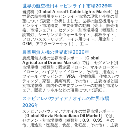
世界の航空機用キャビンライト市場2026年
当資料（Global Aircraft Cabin Lights Market）は
世界の航空機用キャビンライト市場の現状と今後の展
望について調査・分析しました。世界の航空機用キャ
ビンライト市場概要、主要企業の動向（売上、販売価
格、市場シェア）、セグメント別市場規模（種類別：
読書灯、シーリング＆ウォールライト、看板ライト、
フロアパスストリップ、トイレ用ライト、用途別：
OEM、アフターマーケット）、主 …
農業用無人機の世界市場2026年
農業用無人機の世界市場レポート（Global
Agricultural Drones Market）では、セグメント別
市場規模（種類別：固定翼ドローン、マルチローター
ドローン、ハイブリッドドローン、その他、用途別：
フィールドマッピング、VRA、作物噴霧、作物スカウ
ティング、家畜、農業写真、その他）、主要地域と国
別市場規模、国内外の主要プレーヤーの動向と市場シ
ェア、販売チャネルなどの項目について詳細 …
ステビアレバウディアナオイルの世界市場
2026年
ステビアレバウディアナオイルの世界市場レポート
（Global Stevia Rebaudiana Oil Market）では、
セグメント別市場規模（種類別：0.9、0.95、その
他、用途別：医薬品、食品、化粧品、その他）、主要