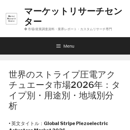
コ
マーケットリサーチセン
ン
テ
ター
ン
❖ 市場/産業調査資料・業界レポート・カスタムリサーチ専門
ツ
へ
ス
Menu
キ
ッ
プ
世界のストライプ圧電アク
チュエータ市場2026年：タ
イプ別・用途別・地域別分
析
• 英文タイトル：
Global Stripe Piezoelectric