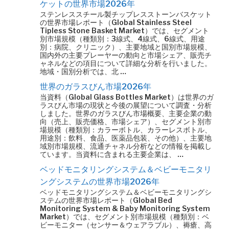
ケットの世界市場2026年
ステンレススチール製チップレスストーンバスケット
の世界市場レポート（Global Stainless Steel
Tipless Stone Basket Market）では、セグメント
別市場規模（種類別：3線式、4線式、6線式、用途
別：病院、クリニック）、主要地域と国別市場規模、
国内外の主要プレーヤーの動向と市場シェア、販売チ
ャネルなどの項目について詳細な分析を行いました。
地域・国別分析では、北 …
世界のガラスびん市場2026年
当資料（Global Glass Bottles Market）は世界のガ
ラスびん市場の現状と今後の展望について調査・分析
しました。世界のガラスびん市場概要、主要企業の動
向（売上、販売価格、市場シェア）、セグメント別市
場規模（種類別：カラーボトル、カラーレスボトル、
用途別：飲料、食品、医薬品包装、その他）、主要地
域別市場規模、流通チャネル分析などの情報を掲載し
ています。当資料に含まれる主要企業は、 …
ベッドモニタリングシステム＆ベビーモニタリ
ングシステムの世界市場2026年
ベッドモニタリングシステム＆ベビーモニタリングシ
ステムの世界市場レポート（Global Bed
Monitoring System & Baby Monitoring System
Market）では、セグメント別市場規模（種類別：ベ
ビーモニター（センサー＆ウェアラブル）、褥瘡、高