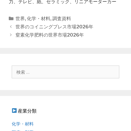
力、テレビ、紙、セラミック、リニアモーターカー
カ
世界
,
化学・材料
,
調査資料
テ
投
世界のコイニングプレス市場2026年
ゴ
稿
窒素化学肥料の世界市場2026年
リ
ナ
ー
ビ
ゲ
ー
シ
検
ョ
索
ン
:
産業分類
化学・材料