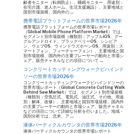
齢者モニター（転倒防止）、睡眠モニター、用途別：
在宅介護、老人ホーム、生活支援施設）、主要地域と
国別市場規模、国内外の …
携帯電話プラットフォームの世界市場2026年
携帯電話プラットフォームの世界市場レポート
（Global Mobile Phone Platform Market）では、
セグメント別市場規模（種類別：アップルiOS、グー
グルアンドロイド、ブラックベリーOS、シンビア
ン、ウェブOS、ウィンドウズホーンOS、用途別：ス
マートフォン、フィーチャーフォン）、主要地域と国
別市場規模、国内外の主要プレーヤーの動向と市場シ
ェア、販売チャネルなどの項目について …
コンクリートカッティングウォークビハインド
ソーの世界市場2026年
コンクリートカッティングウォークビハインドソーの
世界市場レポート（Global Concrete Cutting Walk
Behind Saw Market）では、セグメント別市場規模
（種類別：空気圧式、電気式、油圧式、その他、用途
別：解体、改修）、主要地域と国別市場規模、国内外
の主要プレーヤーの動向と市場シェア、販売チャネル
などの項目について詳細な分析を行いました。地域・
国別分析では、北米、ア …
液体パーティクルカウンタの世界市場2026年
液体パーティクルカウンタの世界市場レポート