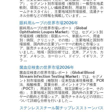
ア）、セグメント別市場規模（種類別：一般型生地柔
軟剤、環境にやさしい繊維柔軟剤、用途別：衣類、ホ
ームテキスタイル）、主要地域別市場規模、流通チャ
ネル分析などの情報を掲載しています。 …
眼科用ループの世界市場2026年
眼科用ループの世界市場レポート（Global
Ophthalmic Loupes Market）では、セグメント別
市場規模（種類別：双眼ルーペ、単眼ルーペ、用途
別：病院、クリニック、その他）、主要地域と国別市
場規模、国内外の主要プレーヤーの動向と市場シェ
ア、販売チャネルなどの項目について詳細な分析を行
いました。地域・国別分析では、北米、アメリカ、カ
ナダ、メキシコ、ヨーロッパ、ドイツ、イギリス、フ
ラ …
菌血症検査の世界市場2026年
菌血症検査の世界市場レポート（Global Blood
Stream Infection Testing Market）では、セグメ
ント別市場規模（種類別：従来型血液培養検査、PCR
法、核酸検査、質量分析、ポイントオブケア検査
（POCT）、用途別：病院、独立診断センター、その
他）、主要地域と国別市場規模、国内外の主要プレー
ヤーの動向と市場シェア、販売チャネルなどの項目に
ついて詳細な分析を行いました …
ステンレススチール製チップレスストーンバス