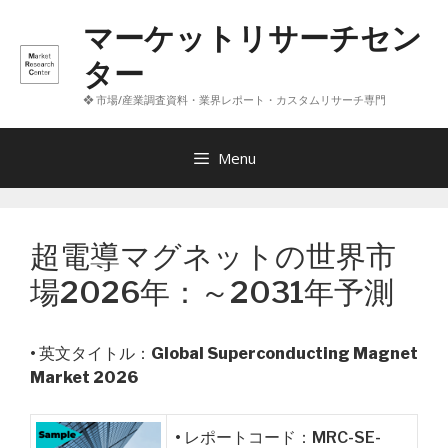
コ
マーケットリサーチセン
ン
テ
ター
ン
❖ 市場/産業調査資料・業界レポート・カスタムリサーチ専門
ツ
へ
ス
Menu
キ
ッ
プ
超電導マグネットの世界市
場2026年：～2031年予測
• 英文タイトル：
Global Superconducting Magnet
Market 2026
• レポートコード：MRC-SE-