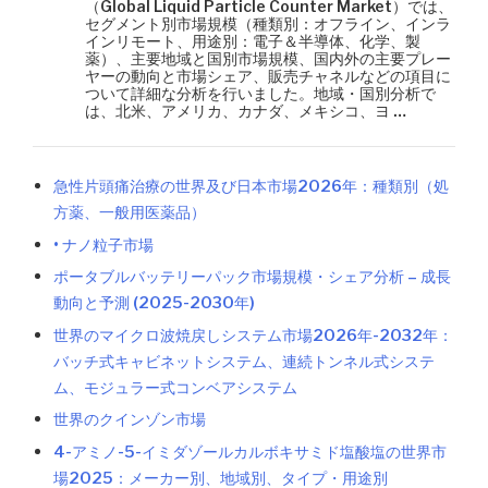
（Global Liquid Particle Counter Market）では、
セグメント別市場規模（種類別：オフライン、インラ
インリモート、用途別：電子＆半導体、化学、製
薬）、主要地域と国別市場規模、国内外の主要プレー
ヤーの動向と市場シェア、販売チャネルなどの項目に
ついて詳細な分析を行いました。地域・国別分析で
は、北米、アメリカ、カナダ、メキシコ、ヨ …
急性片頭痛治療の世界及び日本市場2026年：種類別（処
方薬、一般用医薬品）
• ナノ粒子市場
ポータブルバッテリーパック市場規模・シェア分析 – 成長
動向と予測 (2025-2030年)
世界のマイクロ波焼戻しシステム市場2026年-2032年：
バッチ式キャビネットシステム、連続トンネル式システ
ム、モジュラー式コンベアシステム
世界のクインゾン市場
4-アミノ-5-イミダゾールカルボキサミド塩酸塩の世界市
場2025：メーカー別、地域別、タイプ・用途別