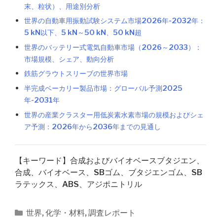
末、粒状）、用途別分析
世界の自動車用振動試験システム市場2026年-2032年：
5 kN以下、5 kN～50 kN、50 kN超
世界のバッテリー式電気自動車市場（2026～2033）：
市場規模、シェア、動向分析
鉄筋グラウトスリーブの世界市場
半完成ベーカリー製品市場：グローバル予測2025
年-2031年
世界の産業クラスター用低炭素水素市場の規模およびシェ
ア予測：2026年から2036年までの見通し
【キーワード】合成およびバイオベースブタジエン、
合成、バイオベース、SBゴム、ブタジエンゴム、SB
ラテックス、ABS、アジポニトリル
カ
世界
,
化学・材料
,
調査レポート