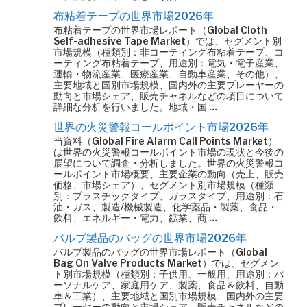
布粘着テープの世界市場2026年
布粘着テープの世界市場レポート（Global Cloth
Self-adhesive Tape Market）では、セグメント別
市場規模（種類別：非コーティング布粘着テープ、コ
ーティング布粘着テープ、用途別：電気・電子産業、
運輸・物流産業、医療産業、自動車産業、その他）、
主要地域と国別市場規模、国内外の主要プレーヤーの
動向と市場シェア、販売チャネルなどの項目について
詳細な分析を行いました。地域・国 …
世界の火災警報コールポイント市場2026年
当資料（Global Fire Alarm Call Points Market）
は世界の火災警報コールポイント市場の現状と今後の
展望について調査・分析しました。世界の火災警報コ
ールポイント市場概要、主要企業の動向（売上、販売
価格、市場シェア）、セグメント別市場規模（種類
別：プラスチックタイプ、ガラスタイプ、用途別：石
油・ガス、製造/機械製造、化学薬品・製薬、食品・
飲料、エネルギー・電力、鉱業、商 …
バルブ製品のバッグの世界市場2026年
バルブ製品のバッグの世界市場レポート（Global
Bag On Valve Products Market）では、セグメン
ト別市場規模（種類別：子供用、一般用、用途別：パ
ーソナルケア、家庭用ケア、製薬、食品＆飲料、自動
車＆工業）、主要地域と国別市場規模、国内外の主要
プレーヤーの動向と市場シェア、販売チャネルなどの