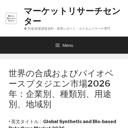
コ
マーケットリサーチセン
ン
テ
ター
ン
❖ 市場/産業調査資料・業界レポート・カスタムリサーチ専門
ツ
へ
ス
Menu
キ
ッ
プ
世界の合成およびバイオベ
ースブタジエン市場2026
年：企業別、種類別、用途
別、地域別
• 英文タイトル：
Global Synthetic and Bio-based