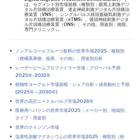
は、セグメント別市場規模（種類別：眼窩上刺激デジ
タル片頭痛治療装置、迷走神経刺激デジタル片頭痛治
療装置（VNS）、シングルパルス経頭蓋磁気刺激デジ
タル片頭痛治療装置（sTMS）、後頭神経刺激デジタ
ル片頭痛治療装置（ONS）、その他、用途別：病院、
専門クリニック …
ノンアルコールフルーツ飲料の世界市場2025：種類別
（柑橘系果物、核果、その他）、用途別分析
レーザービームプロファイラー市場：グローバル予測
2025年-2031年
植物性ヨーグルト市場規模・シェア分析 – 成長動向と予測
(2025年 – 2030年)
世界の高圧ニードルバルブ市場2026年
医療用ヘパリンの世界市場2025：メーカー別、地域別、
タイプ・用途別
世界のクインゾン市場
塩基性炭酸マグネシウムの世界市場2025：種類別（粉