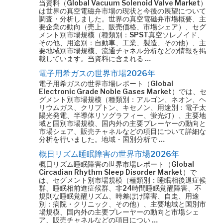
当資料（Global Vacuum Solenoid Valve Market）
は世界の真空電磁弁市場の現状と今後の展望について
調査・分析しました。世界の真空電磁弁市場概要、主
要企業の動向（売上、販売価格、市場シェア）、セグ
メント別市場規模（種類別：SPST真空ソレノイド、
その他、用途別：自動車、工業、製造、その他）、主
要地域別市場規模、流通チャネル分析などの情報を掲
載しています。当資料に含まれる …
電子用希ガスの世界市場2026年
電子用希ガスの世界市場レポート（Global
Electronic Grade Noble Gases Market）では、セ
グメント別市場規模（種類別：アルゴン、ネオン、ヘ
リウムガス、クリプトン、キセノン、用途別：電子太
陽光発電、半導体リソグラフィー、蛍光灯）、主要地
域と国別市場規模、国内外の主要プレーヤーの動向と
市場シェア、販売チャネルなどの項目について詳細な
分析を行いました。地域・国別分析で …
概日リズム睡眠障害の世界市場2026年
概日リズム睡眠障害の世界市場レポート（Global
Circadian Rhythm Sleep Disorder Market）で
は、セグメント別市場規模（種類別：睡眠相後退症候
群、睡眠相前進症候群、非24時間睡眠覚醒障害、不
規則な睡眠覚醒リズム、時差ぼけ障害、自走、用途
別：病院・クリニック、その他）、主要地域と国別市
場規模、国内外の主要プレーヤーの動向と市場シェ
ア、販売チャネルなどの項目につい …