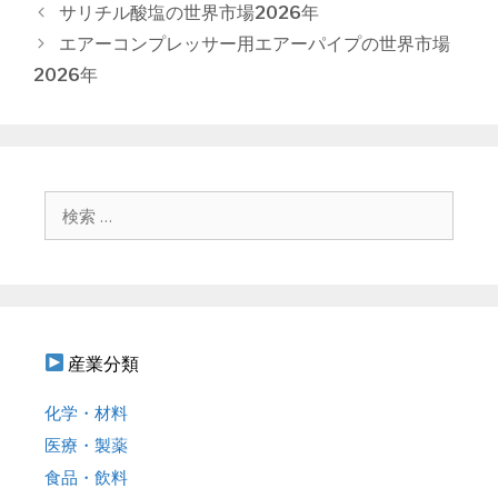
テ
投
サリチル酸塩の世界市場2026年
ゴ
稿
エアーコンプレッサー用エアーパイプの世界市場
リ
ナ
2026年
ー
ビ
ゲ
ー
シ
ョ
検
ン
索
:
産業分類
化学・材料
医療・製薬
食品・飲料