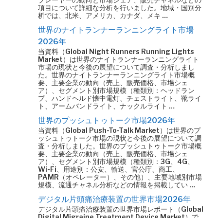
項目について詳細な分析を行いました。地域・国別分
析では、北米、アメリカ、カナダ、メキ …
世界のナイトランナーランニングライト市場
2026年
当資料（Global Night Runners Running Lights
Market）は世界のナイトランナーランニングライト
市場の現状と今後の展望について調査・分析しまし
た。世界のナイトランナーランニングライト市場概
要、主要企業の動向（売上、販売価格、市場シェ
ア）、セグメント別市場規模（種類別：ヘッドラン
プ、ハンドヘルド懐中電灯、チェストライト、靴ライ
ト、アームバンドライト、ナックルライト …
世界のプッシュトゥトーク市場2026年
当資料（Global Push-To-Talk Market）は世界のプ
ッシュトゥトーク市場の現状と今後の展望について調
査・分析しました。世界のプッシュトゥトーク市場概
要、主要企業の動向（売上、販売価格、市場シェ
ア）、セグメント別市場規模（種類別：3G、4G、
Wi-Fi、用途別：公安、輸送、官公庁、商工、
PAMR（オペレーター）、その他）、主要地域別市場
規模、流通チャネル分析などの情報を掲載してい …
デジタル片頭痛治療装置の世界市場2026年
デジタル片頭痛治療装置の世界市場レポート（Global
Digital Migraine Treatment Device Market）で