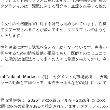
ビトラ）なども同じクラスに属しますが、作用時間や副作用の
、タダラフィルは、灌流に関する研究や、血流を改善する他の
なく女性の性機能障害に対する研究も進められています。性機
してタブー視されることが多いですが、タダラフィルのような
性があります。
、性的健康に対する認識を変える一助となっています。患者が
選択をするための情報提供が重要であり、医師とのコミュニケ
は、効果的な治療法として多くの人々に希望を与えており、今
す。
 Tadalafil Market）では、セグメント別市場規模、主要地
ーヤーの動向と市場シェア、販売チャネルなどの項目について
場規模は、2025年のxxx百万ドルから2026年にはxxx
年の間にxx％の変化があると推定されています。タダラフィルの