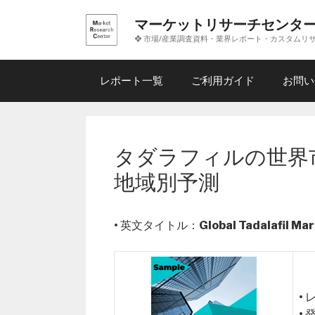
コ
マーケットリサーチセンタ
ン
❖ 市場/産業調査資料・業界レポート・カスタムリ
テ
ン
ツ
レポート一覧
ご利用ガイド
お問い
へ
ス
キ
ッ
タダラフィルの世界
プ
地域別予測
• 英文タイトル：
Global Tadalafil Ma
•
•