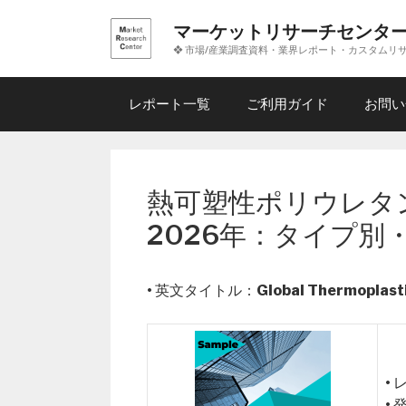
コ
マーケットリサーチセンタ
ン
❖ 市場/産業調査資料・業界レポート・カスタムリ
テ
ン
ツ
レポート一覧
ご利用ガイド
お問い
へ
ス
キ
ッ
熱可塑性ポリウレタ
プ
2026年：タイプ別
• 英文タイトル：
Global Thermoplast
•
•