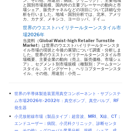
ン、その他、用途別：病院、クリニック）、主要地域
と国別市場規模、国内外の主要プレーヤーの動向と市
場シェア、販売チャネルなどの項目について詳細な分
析を行いました。地域・国別分析では、北米、アメリ
カ、カナダ、メキシコ、ヨーロッパ、ドイ …
世界のウエストハイリテールターンスタイル市
場2026年
当資料（Global Waist-high Retailer Turnstile
Market）は世界のウエストハイリテールターンスタ
イル市場の現状と今後の展望について調査・分析しま
した。世界のウエストハイリテールターンスタイル市
場概要、主要企業の動向（売上、販売価格、市場シェ
ア）、セグメント別市場規模（種類別：アームターン
スタイル、スイングゲート、ヘリコプターターンスタ
イル、その他、用途別：小売 …
世界の半導体製造装置用真空コンポーネント・サブシステ
ム市場2026年-2032年：真空ポンプ、真空バルブ、RF
発生器
小児放射線市場（製品タイプ：超音波、MRI、X線、CT；
エンドユーザー：病院、小児科クリニック、診断センタ
ー、その他）－グローバル業界分析、規模、シェア、成