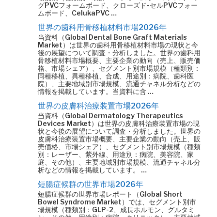
グPVCフォームボード、クローズド-セルPVCフォー
ムボード、CelukaPVC …
世界の歯科用骨移植材料市場2026年
当資料（Global Dental Bone Graft Materials
Market）は世界の歯科用骨移植材料市場の現状と今
後の展望について調査・分析しました。世界の歯科用
骨移植材料市場概要、主要企業の動向（売上、販売価
格、市場シェア）、セグメント別市場規模（種類別：
同種移植、異種移植、合成、用途別：病院、歯科医
院）、主要地域別市場規模、流通チャネル分析などの
情報を掲載しています。当資料に含 …
世界の皮膚科治療装置市場2026年
当資料（Global Dermatology Therapeutics
Devices Market）は世界の皮膚科治療装置市場の現
状と今後の展望について調査・分析しました。世界の
皮膚科治療装置市場概要、主要企業の動向（売上、販
売価格、市場シェア）、セグメント別市場規模（種類
別：レーザー、紫外線、用途別：病院、美容院、家
庭、その他）、主要地域別市場規模、流通チャネル分
析などの情報を掲載しています。 …
短腸症候群の世界市場2026年
短腸症候群の世界市場レポート（Global Short
Bowel Syndrome Market）では、セグメント別市
場規模（種類別：GLP-2、成長ホルモン、グルタミ