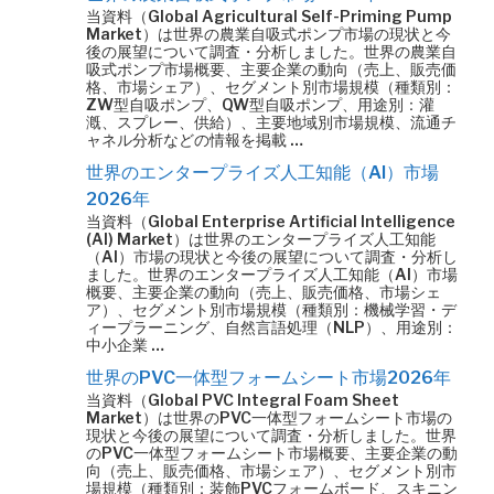
当資料（Global Agricultural Self-Priming Pump
Market）は世界の農業自吸式ポンプ市場の現状と今
後の展望について調査・分析しました。世界の農業自
吸式ポンプ市場概要、主要企業の動向（売上、販売価
格、市場シェア）、セグメント別市場規模（種類別：
ZW型自吸ポンプ、QW型自吸ポンプ、用途別：灌
漑、スプレー、供給）、主要地域別市場規模、流通チ
ャネル分析などの情報を掲載 …
世界のエンタープライズ人工知能（AI）市場
2026年
当資料（Global Enterprise Artificial Intelligence
(AI) Market）は世界のエンタープライズ人工知能
（AI）市場の現状と今後の展望について調査・分析し
ました。世界のエンタープライズ人工知能（AI）市場
概要、主要企業の動向（売上、販売価格、市場シェ
ア）、セグメント別市場規模（種類別：機械学習・デ
ィープラーニング、自然言語処理（NLP）、用途別：
中小企業 …
世界のPVC一体型フォームシート市場2026年
当資料（Global PVC Integral Foam Sheet
Market）は世界のPVC一体型フォームシート市場の
現状と今後の展望について調査・分析しました。世界
のPVC一体型フォームシート市場概要、主要企業の動
向（売上、販売価格、市場シェア）、セグメント別市
場規模（種類別：装飾PVCフォームボード、スキニン