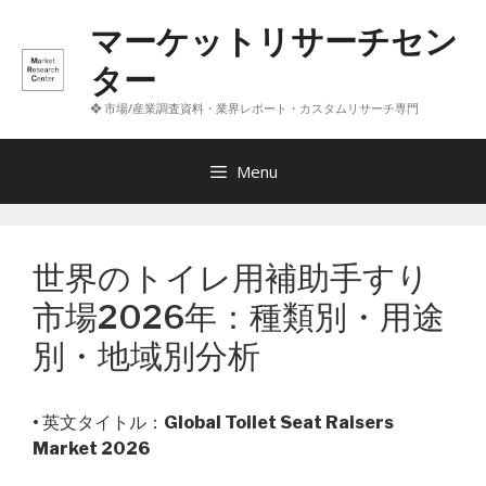
コ
マーケットリサーチセン
ン
テ
ター
ン
❖ 市場/産業調査資料・業界レポート・カスタムリサーチ専門
ツ
へ
ス
Menu
キ
ッ
プ
世界のトイレ用補助手すり
市場2026年：種類別・用途
別・地域別分析
• 英文タイトル：
Global Toilet Seat Raisers
Market 2026