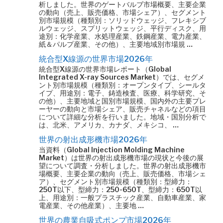
析しました。世界のゲートバルブ市場概要、主要企業
の動向（売上、販売価格、市場シェア）、セグメント
別市場規模（種類別：ソリッドウェッジ、フレキシブ
ルウェッジ、スプリットウェッジ、平行ディスク、用
途別：化学産業、水処理産業、鉄鋼産業、電力産業、
紙＆パルプ産業、その他）、主要地域別市場規 …
統合型X線源の世界市場2026年
統合型X線源の世界市場レポート（Global
Integrated X-ray Sources Market）では、セグメ
ント別市場規模（種類別：オープンタイプ、シールタ
イプ、用途別：電子、鋳造検査、医療、科学研究、そ
の他）、主要地域と国別市場規模、国内外の主要プレ
ーヤーの動向と市場シェア、販売チャネルなどの項目
について詳細な分析を行いました。地域・国別分析で
は、北米、アメリカ、カナダ、メキシコ、 …
世界の射出成形機市場2026年
当資料（Global Injection Molding Machine
Market）は世界の射出成形機市場の現状と今後の展
望について調査・分析しました。世界の射出成形機市
場概要、主要企業の動向（売上、販売価格、市場シェ
ア）、セグメント別市場規模（種類別：型締力：
250T以下、型締力：250-650T、型締力：650T以
上、用途別：一般プラスチック産業、自動車産業、家
電産業、その他産業）、主要地 …
世界の農業自吸式ポンプ市場2026年