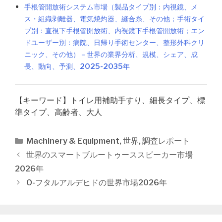
手根管開放術システム市場（製品タイプ別：内視鏡、メ
ス・組織剥離器、電気焼灼器、縫合糸、その他；手術タイ
プ別：直視下手根管開放術、内視鏡下手根管開放術；エン
ドユーザー別：病院、日帰り手術センター、整形外科クリ
ニック、その他）－世界の業界分析、規模、シェア、成
長、動向、予測、2025-2035年
【キーワード】トイレ用補助手すり、細長タイプ、標
準タイプ、高齢者、大人
カ
Machinery & Equipment
,
世界
,
調査レポート
テ
投
世界のスマートブルートゥーススピーカー市場
ゴ
稿
2026年
リ
ナ
O-フタルアルデヒドの世界市場2026年
ー
ビ
ゲ
ー