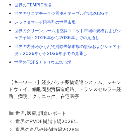
世界のTEMPIC市場
世界のリニアモータ位置決めテーブル市場2026年
β-ラクタマーゼ阻害剤の世界市場
世界のクリーンルーム用空調ユニット市場の規模およびシ
ェア予測：2026年から2036年までの見通し
世界の内分泌かく乱物質除去剤市場の規模およびシェア予
測：2026年から2036年までの見通し
世界のTOPSナトリウム塩市場
【キーワード】経皮パッチ薬物送達システム、シャン
トウェイ、細胞間脂質構造経路、トランスセルラー経
路、病院、クリニック、在宅医療
カ
世界
,
医療
,
調査レポート
テ
投
世界のPVDF樹脂市場2026年
ゴ
稿
世界の食品乾燥剤市場2026年