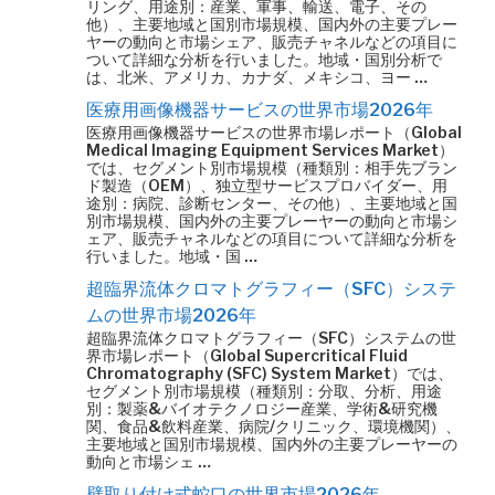
リング、用途別：産業、軍事、輸送、電子、その
他）、主要地域と国別市場規模、国内外の主要プレー
ヤーの動向と市場シェア、販売チャネルなどの項目に
ついて詳細な分析を行いました。地域・国別分析で
は、北米、アメリカ、カナダ、メキシコ、ヨー …
医療用画像機器サービスの世界市場2026年
医療用画像機器サービスの世界市場レポート（Global
Medical Imaging Equipment Services Market）
では、セグメント別市場規模（種類別：相手先ブラン
ド製造（OEM）、独立型サービスプロバイダー、用
途別：病院、診断センター、その他）、主要地域と国
別市場規模、国内外の主要プレーヤーの動向と市場シ
ェア、販売チャネルなどの項目について詳細な分析を
行いました。地域・国 …
超臨界流体クロマトグラフィー（SFC）システ
ムの世界市場2026年
超臨界流体クロマトグラフィー（SFC）システムの世
界市場レポート（Global Supercritical Fluid
Chromatography (SFC) System Market）では、
セグメント別市場規模（種類別：分取、分析、用途
別：製薬&バイオテクノロジー産業、学術&研究機
関、食品&飲料産業、病院/クリニック、環境機関）、
主要地域と国別市場規模、国内外の主要プレーヤーの
動向と市場シェ …
壁取り付け式蛇口の世界市場2026年