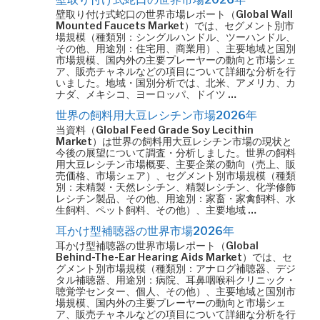
壁取り付け式蛇口の世界市場レポート（Global Wall
Mounted Faucets Market）では、セグメント別市
場規模（種類別：シングルハンドル、ツーハンドル、
その他、用途別：住宅用、商業用）、主要地域と国別
市場規模、国内外の主要プレーヤーの動向と市場シェ
ア、販売チャネルなどの項目について詳細な分析を行
いました。地域・国別分析では、北米、アメリカ、カ
ナダ、メキシコ、ヨーロッパ、ドイツ …
世界の飼料用大豆レシチン市場2026年
当資料（Global Feed Grade Soy Lecithin
Market）は世界の飼料用大豆レシチン市場の現状と
今後の展望について調査・分析しました。世界の飼料
用大豆レシチン市場概要、主要企業の動向（売上、販
売価格、市場シェア）、セグメント別市場規模（種類
別：未精製・天然レシチン、精製レシチン、化学修飾
レシチン製品、その他、用途別：家畜・家禽飼料、水
生飼料、ペット飼料、その他）、主要地域 …
耳かけ型補聴器の世界市場2026年
耳かけ型補聴器の世界市場レポート（Global
Behind-The-Ear Hearing Aids Market）では、セ
グメント別市場規模（種類別：アナログ補聴器、デジ
タル補聴器、用途別：病院、耳鼻咽喉科クリニック・
聴覚学センター、個人、その他）、主要地域と国別市
場規模、国内外の主要プレーヤーの動向と市場シェ
ア、販売チャネルなどの項目について詳細な分析を行