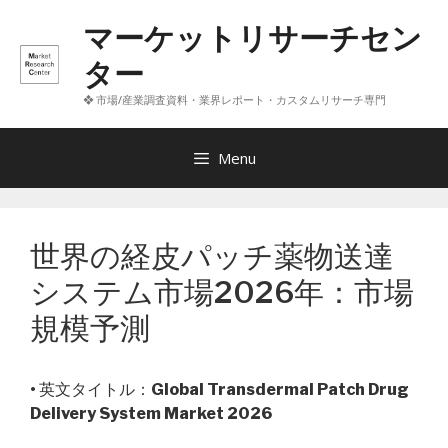
コ
マーケットリサーチセン
ン
テ
ター
ン
❖ 市場/産業調査資料・業界レポート・カスタムリサーチ専門
ツ
へ
ス
Menu
キ
ッ
プ
世界の経皮パッチ薬物送達
システム市場2026年：市場
規模予測
• 英文タイトル：
Global Transdermal Patch Drug
Delivery System Market 2026