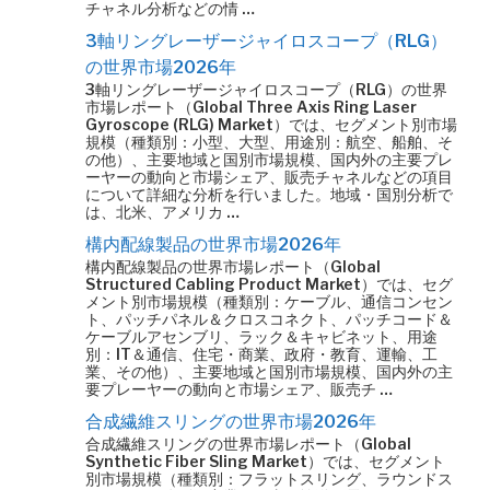
チャネル分析などの情 …
3軸リングレーザージャイロスコープ（RLG）
の世界市場2026年
3軸リングレーザージャイロスコープ（RLG）の世界
市場レポート（Global Three Axis Ring Laser
Gyroscope (RLG) Market）では、セグメント別市場
規模（種類別：小型、大型、用途別：航空、船舶、そ
の他）、主要地域と国別市場規模、国内外の主要プレ
ーヤーの動向と市場シェア、販売チャネルなどの項目
について詳細な分析を行いました。地域・国別分析で
は、北米、アメリカ …
構内配線製品の世界市場2026年
構内配線製品の世界市場レポート（Global
Structured Cabling Product Market）では、セグ
メント別市場規模（種類別：ケーブル、通信コンセン
ト、パッチパネル＆クロスコネクト、パッチコード＆
ケーブルアセンブリ、ラック＆キャビネット、用途
別：IT＆通信、住宅・商業、政府・教育、運輸、工
業、その他）、主要地域と国別市場規模、国内外の主
要プレーヤーの動向と市場シェア、販売チ …
合成繊維スリングの世界市場2026年
合成繊維スリングの世界市場レポート（Global
Synthetic Fiber Sling Market）では、セグメント
別市場規模（種類別：フラットスリング、ラウンドス