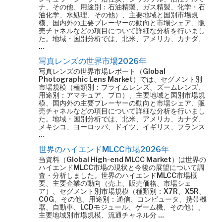
ナ、その他、用途別：石油精製、ガス精製、化学・石
油化学、水処理、その他）、主要地域と国別市場規
模、国内外の主要プレーヤーの動向と市場シェア、販
売チャネルなどの項目について詳細な分析を行いまし
た。地域・国別分析では、北米、アメリカ、カナダ、
…
写真レンズの世界市場2026年
写真レンズの世界市場レポート（Global
Photographic Lens Market）では、セグメント別
市場規模（種類別：プライムレンズ、ズームレンズ、
用途別：アマチュア、プロ）、主要地域と国別市場規
模、国内外の主要プレーヤーの動向と市場シェア、販
売チャネルなどの項目について詳細な分析を行いまし
た。地域・国別分析では、北米、アメリカ、カナダ、
メキシコ、ヨーロッパ、ドイツ、イギリス、フランス
…
世界のハイエンドMLCC市場2026年
当資料（Global High-end MLCC Market）は世界の
ハイエンドMLCC市場の現状と今後の展望について調
査・分析しました。世界のハイエンドMLCC市場概
要、主要企業の動向（売上、販売価格、市場シェ
ア）、セグメント別市場規模（種類別：X7R、X5R、
C0G、その他、用途別：通信、コンピュータ、携帯機
器、自動車、LCDモジュール、ゲーム機、その他）、
主要地域別市場規模、流通チャネル分 …