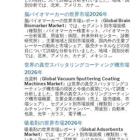
別分析では、北米、アメリカ、カナ …
脳バイオマーカーの世界市場2026年
脳バイオマーカーの世界市場レポート（Global Brain
Biomarker Market）では、セグメント別市場規模
（種類別：バイオマーカー検査キット、バイオマーカ
ー分析装置、用途別：病院、外来外科センター、診断
研究所）、主要地域と国別市場規模、国内外の主要プ
レーヤーの動向と市場シェア、販売チャネルなどの項
目について詳細な分析を行いました。地域・国別分析
では、北米、アメリカ、カナダ、メキシコ …
世界の真空スパッタリングコーティング機市場
2026年
当資料（Global Vacuum Sputtering Coating
Machines Market）は世界の真空スパッタリングコ
ーティング機市場の現状と今後の展望について調査・
分析しました。世界の真空スパッタリングコーティン
グ機市場概要、主要企業の動向（売上、販売価格、市
場シェア）、セグメント別市場規模（種類別：シング
ルチャンバー、ダブルチャンバー、用途別：自動車、
包装、光学・ガラス、電子機 …
吸着剤の世界市場2026年
吸着剤の世界市場レポート（Global Adsorbents
Market）では、セグメント別市場規模（種類別：モ
レキュラーシーブ、活性炭、シリカゲル、活性アルミ