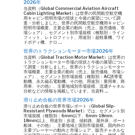
2026年
当資料（Global Commercial Aviation Aircraft
Cabin Lighting Market）は世界の民間航空航空機
用キャビン照明市場の現状と今後の展望について調
査・分析しました。世界の民間航空航空機用キャビン
照明市場概要、主要企業の動向（売上、販売価格、市
場シェア）、セグメント別市場規模（種類別：ライン
フィット、レトロフィット、用途別：超軽量機、ワイ
ドボディ機、ナロ …
世界のトラクションモーター市場2026年
当資料（Global Traction Motor Market）は世界の
トラクションモーター市場の現状と今後の展望につい
て調査・分析しました。世界のトラクションモーター
市場概要、主要企業の動向（売上、販売価格、市場シ
ェア）、セグメント別市場規模（種類別：AC誘導電
動機、永久磁石電動機、その他、用途別：乗用車、商
用車、その他）、主要地域別市場規模、流通チャネル
分析などの情報を掲載しています。当資料 …
滑り止め合板の世界市場2026年
滑り止め合板の世界市場レポート（Global Slip-
Resistant Plywoods Market）では、セグメント別
市場規模（種類別：6mm以下、6mm-18mm、
18mm以上、用途別：歩道、傾斜路、屋外床、ボート
船体、その他）、主要地域と国別市場規模、国内外の
主要プレーヤーの動向と市場シェア、販売チャネルな
どの項目について詳細な分析を行いました。地域・国