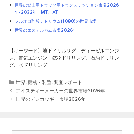
世界の鉱山用トラック用トランスミッション市場2026
年-2032年：MT、AT
フルオロ酢酸ナトリウム(1080)の世界市場
世界のエステルガム市場2026年
【キーワード】地下ドリルリグ、ディーゼルエンジ
ン、電気エンジン、鉱物ドリリング、石油ドリリン
グ、水ドリリング
カ
世界
,
機械・装置
,
調査レポート
テ
投
アイスティーメーカーの世界市場2026年
ゴ
稿
世界のデジカウギー市場2026年
リ
ナ
ー
ビ
ゲ
ー
シ
検