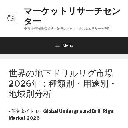
コ
マーケットリサーチセン
ン
テ
ター
ン
❖ 市場/産業調査資料・業界レポート・カスタムリサーチ専門
ツ
へ
ス
Menu
キ
ッ
プ
世界の地下ドリルリグ市場
2026年：種類別・用途別・
地域別分析
• 英文タイトル：
Global Underground Drill Rigs
Market 2026