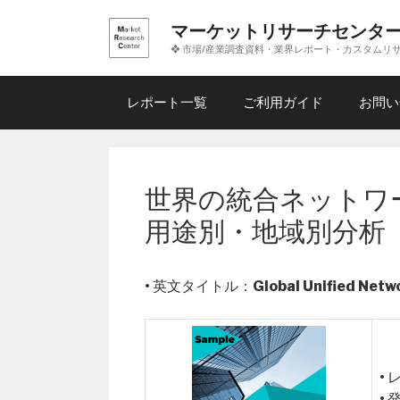
コ
マーケットリサーチセンタ
ン
❖ 市場/産業調査資料・業界レポート・カスタムリ
テ
ン
ツ
レポート一覧
ご利用ガイド
お問い
へ
ス
キ
ッ
世界の統合ネットワ
プ
用途別・地域別分析
• 英文タイトル：
Global Unified Net
•
•