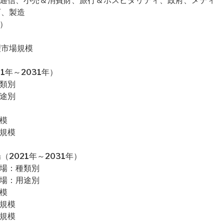
＆通信、小売＆消費財、旅行＆ホスピタリティ、政府、メディ
育、製造
）
理市場規模
1年～2031年）
種類別
用途別
模
場規模
2021年～2031年）
市場：種類別
市場：用途別
模
場規模
場規模