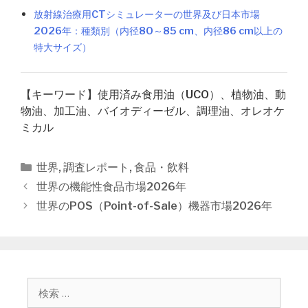
放射線治療用CTシミュレーターの世界及び日本市場
2026年：種類別（内径80～85 cm、内径86 cm以上の
特大サイズ）
【キーワード】使用済み食用油（UCO）、植物油、動
物油、加工油、バイオディーゼル、調理油、オレオケ
ミカル
カ
世界
,
調査レポート
,
食品・飲料
テ
投
世界の機能性食品市場2026年
ゴ
稿
世界のPOS（Point-of-Sale）機器市場2026年
リ
ナ
ー
ビ
ゲ
ー
シ
検
ョ
索