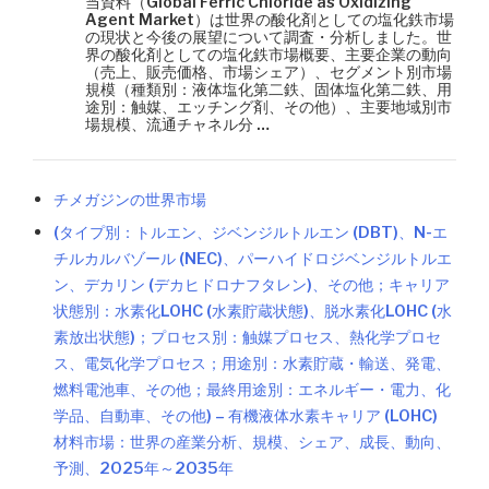
当資料（Global Ferric Chloride as Oxidizing
Agent Market）は世界の酸化剤としての塩化鉄市場
の現状と今後の展望について調査・分析しました。世
界の酸化剤としての塩化鉄市場概要、主要企業の動向
（売上、販売価格、市場シェア）、セグメント別市場
規模（種類別：液体塩化第二鉄、固体塩化第二鉄、用
途別：触媒、エッチング剤、その他）、主要地域別市
場規模、流通チャネル分 …
チメガジンの世界市場
(タイプ別：トルエン、ジベンジルトルエン (DBT)、N-エ
チルカルバゾール (NEC)、パーハイドロジベンジルトルエ
ン、デカリン (デカヒドロナフタレン)、その他；キャリア
状態別：水素化LOHC (水素貯蔵状態)、脱水素化LOHC (水
素放出状態)；プロセス別：触媒プロセス、熱化学プロセ
ス、電気化学プロセス；用途別：水素貯蔵・輸送、発電、
燃料電池車、その他；最終用途別：エネルギー・電力、化
学品、自動車、その他) – 有機液体水素キャリア (LOHC)
材料市場：世界の産業分析、規模、シェア、成長、動向、
予測、2025年～2035年