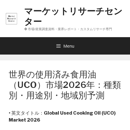
コ
マーケットリサーチセン
ン
テ
ター
ン
❖ 市場/産業調査資料・業界レポート・カスタムリサーチ専門
ツ
へ
ス
Menu
キ
ッ
プ
世界の使用済み食用油
（UCO）市場2026年：種類
別・用途別・地域別予測
• 英文タイトル：
Global Used Cooking Oil (UCO)
Market 2026