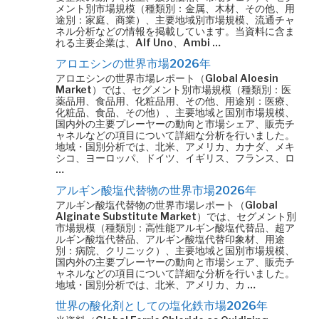
メント別市場規模（種類別：金属、木材、その他、用
途別：家庭、商業）、主要地域別市場規模、流通チャ
ネル分析などの情報を掲載しています。当資料に含ま
れる主要企業は、Alf Uno、Ambi …
アロエシンの世界市場2026年
アロエシンの世界市場レポート（Global Aloesin
Market）では、セグメント別市場規模（種類別：医
薬品用、食品用、化粧品用、その他、用途別：医療、
化粧品、食品、その他）、主要地域と国別市場規模、
国内外の主要プレーヤーの動向と市場シェア、販売チ
ャネルなどの項目について詳細な分析を行いました。
地域・国別分析では、北米、アメリカ、カナダ、メキ
シコ、ヨーロッパ、ドイツ、イギリス、フランス、ロ
…
アルギン酸塩代替物の世界市場2026年
アルギン酸塩代替物の世界市場レポート（Global
Alginate Substitute Market）では、セグメント別
市場規模（種類別：高性能アルギン酸塩代替品、超ア
ルギン酸塩代替品、アルギン酸塩代替印象材、用途
別：病院、クリニック）、主要地域と国別市場規模、
国内外の主要プレーヤーの動向と市場シェア、販売チ
ャネルなどの項目について詳細な分析を行いました。
地域・国別分析では、北米、アメリカ、カ …
世界の酸化剤としての塩化鉄市場2026年