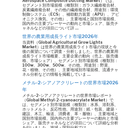
Aerospace Composite Ducting Market）では、
セグメント別市場規模（種類別：ガラス繊維複合材、
炭素繊維複合材、その他の繊維複合材、用途別：環境
制御システム（ECS）、補助動力装置（APU）、アビ
オニクス換気、その他）、主要地域と国別市場規模、
国内外の主要プレーヤーの動向と市場シェア、販売チ
ャネルなどの項目について詳 …
世界の農業用成長ライト市場2026年
当資料（Global Agricultural Grow Lights
Market）は世界の農業用成長ライト市場の現状と今
後の展望について調査・分析しました。世界の農業用
成長ライト市場概要、主要企業の動向（売上、販売価
格、市場シェア）、セグメント別市場規模（種類別：
100w、300w、500w、その他、用途別：野菜、
花・植物、その他）、主要地域別市場規模、流通チャ
ネル分析などの情報を掲載していま …
メチル-2-シアノアクリレートの世界市場2026
年
メチル-2-シアノアクリレートの世界市場レポート
（Global Methyl-2-cyanoacrylate Market）で
は、セグメント別市場規模（種類別：水系、溶剤系、
ホットメルト、反応性他、用途別：紙・包装、建築・
建設、木工、輸送、消費者、革・履物）、主要地域と
国別市場規模、国内外の主要プレーヤーの動向と市場
シェア、販売チャネルなどの項目について詳細な分析
を行いました。地域・国別分析では、 …