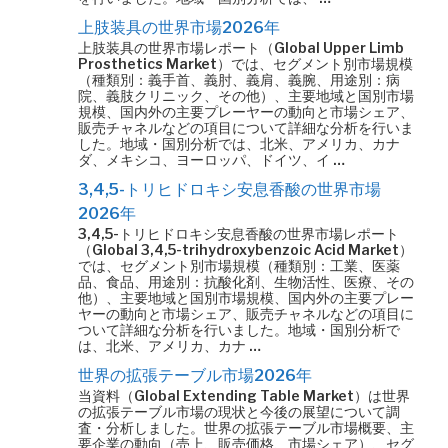
上肢装具の世界市場2026年
上肢装具の世界市場レポート（Global Upper Limb
Prosthetics Market）では、セグメント別市場規模
（種類別：義手首、義肘、義肩、義腕、用途別：病
院、義肢クリニック、その他）、主要地域と国別市場
規模、国内外の主要プレーヤーの動向と市場シェア、
販売チャネルなどの項目について詳細な分析を行いま
した。地域・国別分析では、北米、アメリカ、カナ
ダ、メキシコ、ヨーロッパ、ドイツ、イ …
3,4,5-トリヒドロキシ安息香酸の世界市場
2026年
3,4,5-トリヒドロキシ安息香酸の世界市場レポート
（Global 3,4,5-trihydroxybenzoic Acid Market）
では、セグメント別市場規模（種類別：工業、医薬
品、食品、用途別：抗酸化剤、生物活性、医療、その
他）、主要地域と国別市場規模、国内外の主要プレー
ヤーの動向と市場シェア、販売チャネルなどの項目に
ついて詳細な分析を行いました。地域・国別分析で
は、北米、アメリカ、カナ …
世界の拡張テーブル市場2026年
当資料（Global Extending Table Market）は世界
の拡張テーブル市場の現状と今後の展望について調
査・分析しました。世界の拡張テーブル市場概要、主
要企業の動向（売上、販売価格、市場シェア）、セグ