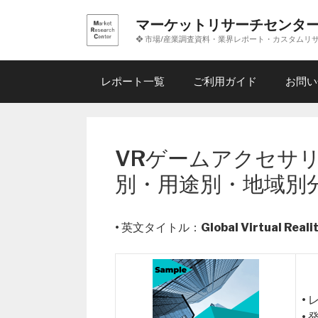
コ
マーケットリサーチセンタ
ン
❖ 市場/産業調査資料・業界レポート・カスタムリ
テ
ン
ツ
レポート一覧
ご利用ガイド
お問い
へ
ス
キ
ッ
VRゲームアクセサリ
プ
別・用途別・地域別
• 英文タイトル：
Global Virtual Real
•
•