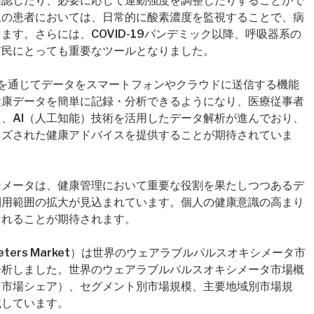
確認したり、必要に応じて運動強度を調整したりすることがで
患の患者においては、日常的に酸素濃度を監視することで、病
す。さらには、COVID-19パンデミック以降、呼吸器系の
市民にとっても重要なツールとなりました。
i-Fiを通じてデータをスマートフォンやクラウドに送信する機能
健康データを簡単に記録・分析できるようになり、医療従事者
、AI（人工知能）技術を活用したデータ解析が進んでおり、
イズされた健康アドバイスを提供することが期待されていま
シメータは、健康管理において重要な役割を果たしつつあるデ
利用範囲の拡大が見込まれています。個人の健康意識の高まり
されることが期待されます。
e Oximeters Market）は世界のウェアラブルパルスオキシメータ市
分析しました。世界のウェアラブルパルスオキシメータ市場概
、市場シェア）、セグメント別市場規模、主要地域別市場規
載しています。