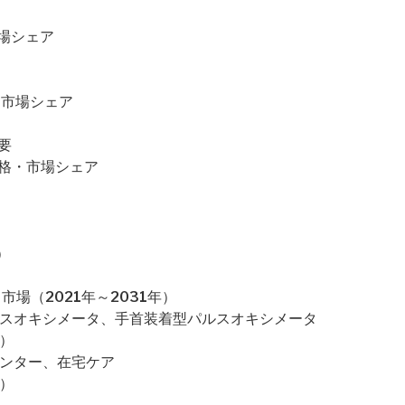
市場シェア
格・市場シェア
概要
・価格・市場シェア
）
場（2021年～2031年）
ルスオキシメータ、手首装着型パルスオキシメータ
）
センター、在宅ケア
）