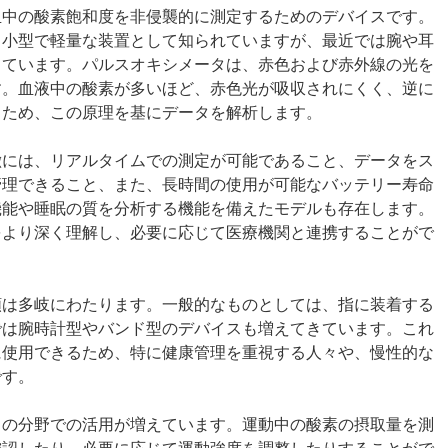
血中の酸素飽和度を非侵襲的に測定するためのデバイスです。
る小型で軽量な装置として知られていますが、最近では腕や耳
しています。パルスオキシメータは、赤色および赤外線の光を
す。血液中の酸素が多いほど、赤色光が吸収されにくく、逆に
るため、この原理を基にデータを解析します。
徴には、リアルタイムでの測定が可能であること、データをス
管理できること、また、長時間の使用が可能なバッテリー寿命
機能や睡眠の質を分析する機能を備えたモデルも存在します。
をより深く理解し、必要に応じて医療機関と連携することがで
類は多岐にわたります。一般的なものとしては、指に装着する
では腕時計型やバンド型のデバイスも増えてきています。これ
に使用できるため、特に健康管理を重視する人々や、慢性的な
です。
スの分野での活用が増えています。運動中の酸素の摂取量を測