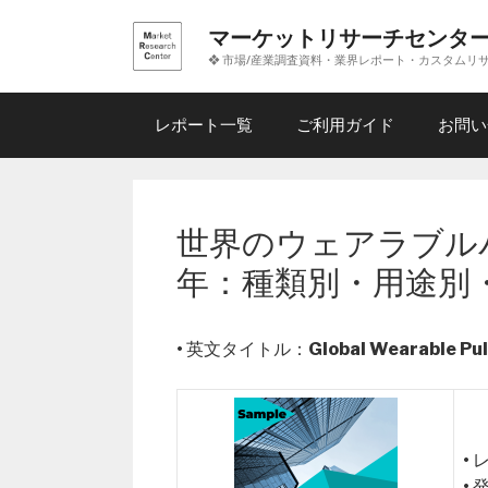
コ
マーケットリサーチセンタ
ン
❖ 市場/産業調査資料・業界レポート・カスタムリ
テ
ン
ツ
レポート一覧
ご利用ガイド
お問い
へ
ス
キ
ッ
世界のウェアラブル
プ
年：種類別・用途別
• 英文タイトル：
Global Wearable Pu
•
•