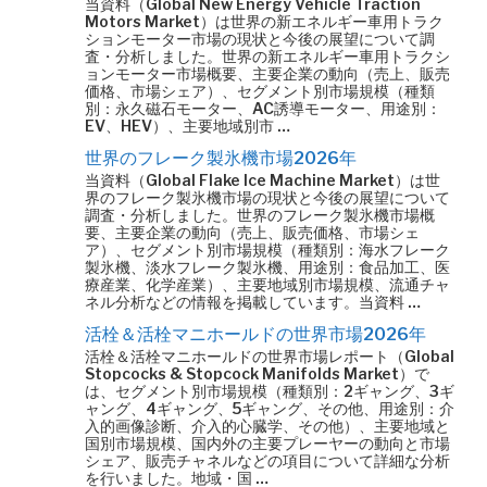
当資料（Global New Energy Vehicle Traction
Motors Market）は世界の新エネルギー車用トラク
ションモーター市場の現状と今後の展望について調
査・分析しました。世界の新エネルギー車用トラクシ
ョンモーター市場概要、主要企業の動向（売上、販売
価格、市場シェア）、セグメント別市場規模（種類
別：永久磁石モーター、AC誘導モーター、用途別：
EV、HEV）、主要地域別市 …
世界のフレーク製氷機市場2026年
当資料（Global Flake Ice Machine Market）は世
界のフレーク製氷機市場の現状と今後の展望について
調査・分析しました。世界のフレーク製氷機市場概
要、主要企業の動向（売上、販売価格、市場シェ
ア）、セグメント別市場規模（種類別：海水フレーク
製氷機、淡水フレーク製氷機、用途別：食品加工、医
療産業、化学産業）、主要地域別市場規模、流通チャ
ネル分析などの情報を掲載しています。当資料 …
活栓＆活栓マニホールドの世界市場2026年
活栓＆活栓マニホールドの世界市場レポート（Global
Stopcocks & Stopcock Manifolds Market）で
は、セグメント別市場規模（種類別：2ギャング、3ギ
ャング、4ギャング、5ギャング、その他、用途別：介
入的画像診断、介入的心臓学、その他）、主要地域と
国別市場規模、国内外の主要プレーヤーの動向と市場
シェア、販売チャネルなどの項目について詳細な分析
を行いました。地域・国 …