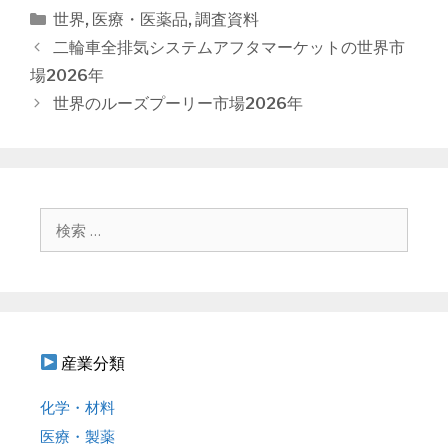
カ
世界
,
医療・医薬品
,
調査資料
テ
投
二輪車全排気システムアフタマーケットの世界市
ゴ
稿
場2026年
リ
ナ
世界のルーズプーリー市場2026年
ー
ビ
ゲ
ー
シ
ョ
検
ン
索
:
産業分類
化学・材料
医療・製薬