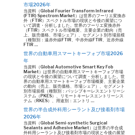
市場2026年
当資料（Global Fourier Transform Infrared
(FTIR) Spectrom Market）は世界のフーリエ変換赤
外（FTIR）スペクトル市場の現状と今後の展望につ
いて調査・分析しました。世界のフーリエ変換赤外
（FTIR）スペクトル市場概要、主要企業の動向（売
上、販売価格、市場シェア）、セグメント別市場規模
（種類別：遠赤外線FTIR、中赤外線FTIR、近赤外線
FTIR …
世界の自動車用スマートキーフォブ市場2026
年
当資料（Global Automotive Smart Key Fob
Market）は世界の自動車用スマートキーフォブ市場
の現状と今後の展望について調査・分析しました。世
界の自動車用スマートキーフォブ市場概要、主要企業
の動向（売上、販売価格、市場シェア）、セグメント
別市場規模（種類別：パッシブキーレスエントリーシ
ステム（PKES）、リモートキーレスエントリーシス
テム（RKES）、用途別：エントリ …
世界の半合成外科用シーラント及び接着剤市場
2026年
当資料（Global Semi-synthetic Surgical
Sealants and Adhesive Market）は世界の半合成
外科用シーラント及び接着剤市場の現状と今後の展望