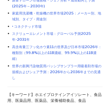
旅客ドローン市場規模・シェア分析 – 成長動向と予測
(2025年～2030年)
家庭用洗濯機・乾燥機の世界市場2025：メーカー別、地
域別、タイプ・用途別
• コネクテッド市場
スクリューエレメント市場：グローバル予測2025
年-2031年
高含有量三フッ化ホウ素11の世界及び日本市場2026年：
種類別（99.8%以上の11B濃縮、99.9%以上の11B濃
縮）
世界の新興汚染物質用パッシブサンプラー用吸着剤市場の
規模およびシェア予測：2026年から2036年までの見通
し
【キーワード】ホエイプロテインアイソレート、食品
用、医薬品用、医薬品、栄養補助食品、食品