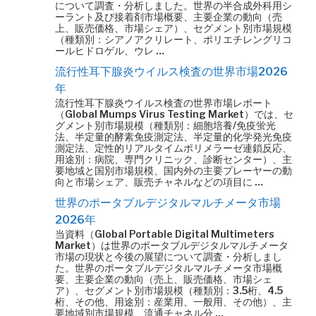
について調査・分析しました。世界の半合成外科用シ
ーラント及び接着剤市場概要、主要企業の動向（売
上、販売価格、市場シェア）、セグメント別市場規模
（種類別：シアノアクリレート、ポリエチレングリコ
ールヒドロゲル、ウレ …
流行性耳下腺炎ウイルス検査の世界市場2026
年
流行性耳下腺炎ウイルス検査の世界市場レポート
（Global Mumps Virus Testing Market）では、セ
グメント別市場規模（種類別：細胞培養/免疫蛍光
法、半定量的酵素免疫測定法、半定量的化学発光免疫
測定法、定性的リアルタイムポリメラーゼ連鎖反応、
用途別：病院、専門クリニック、診断センター）、主
要地域と国別市場規模、国内外の主要プレーヤーの動
向と市場シェア、販売チャネルなどの項目に …
世界のポータブルデジタルマルチメータ市場
2026年
当資料（Global Portable Digital Multimeters
Market）は世界のポータブルデジタルマルチメータ
市場の現状と今後の展望について調査・分析しまし
た。世界のポータブルデジタルマルチメータ市場概
要、主要企業の動向（売上、販売価格、市場シェ
ア）、セグメント別市場規模（種類別：3.5桁、4.5
桁、その他、用途別：産業用、一般用、その他）、主
要地域別市場規模、流通チャネル分 …