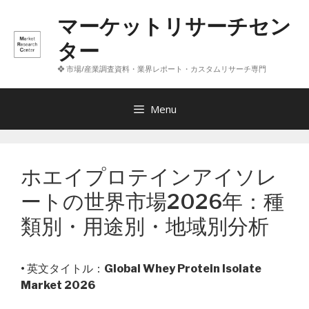
コ
マーケットリサーチセン
ン
テ
ター
ン
❖ 市場/産業調査資料・業界レポート・カスタムリサーチ専門
ツ
へ
ス
Menu
キ
ッ
プ
ホエイプロテインアイソレ
ートの世界市場2026年：種
類別・用途別・地域別分析
• 英文タイトル：
Global Whey Protein Isolate
Market 2026