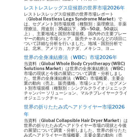
レストレスレッグス症候群の世界市場2026年
レストレスレッグス症候群の世界市場レポート
（Global Restless Legs Syndrome Market）で
は、セグメント別市場規模（種類別：薬理療法、非薬
理療法、用途別：35歳以下、35～50歳、50歳以
上）、主要地域と国別市場規模、国内外の主要プレー
ヤーの動向と市場シェア、販売チャネルなどの項目に
ついて詳細な分析を行いました。地域・国別分析で
は、北米、アメリカ、カナダ、メキシコ、ヨ …
世界の全身凍結療法（WBC）市場2026年
当資料（Global Whole Body Cryotherapy (WBC)
Solutions Market）は世界の全身凍結療法（WBC）
市場の現状と今後の展望について調査・分析しまし
た。世界の全身凍結療法（WBC）市場概要、主要企
業の動向（売上、販売価格、市場シェア）、セグメン
ト別市場規模（種類別：シングルクライオジェニック
チャンバー ソリューション、マルチプレイヤークライ
オジェニックチャ …
世界の折りたたみ式ヘアドライヤー市場2026
年
当資料（Global Collapsible Hair Dryer Market）は
世界の折りたたみ式ヘアドライヤー市場の現状と今後
の展望について調査・分析しました。世界の折りたた
み式ヘアドライヤー市場概要、主要企業の動向（売