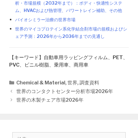
析・市場規模（2032年まで）：ボディ・快適性システ
ム、HVACおよび熱管理、パワートレイン補助、その他
バイオシミラー治療の世界市場
世界のマイコプロテイン系化学結合剤市場の規模およびシ
ェア予測：2026年から2036年までの見通し
【キーワード】自動車用ラッピングフィルム、PET、
PVC、ビニル樹脂、乗用車、商用車
カ
Chemical & Material
,
世界
,
調査資料
テ
投
世界のコンタクトセンター分析市場2026年
ゴ
稿
世界の木製チェア市場2026年
リ
ナ
ー
ビ
ゲ
ー
シ
検