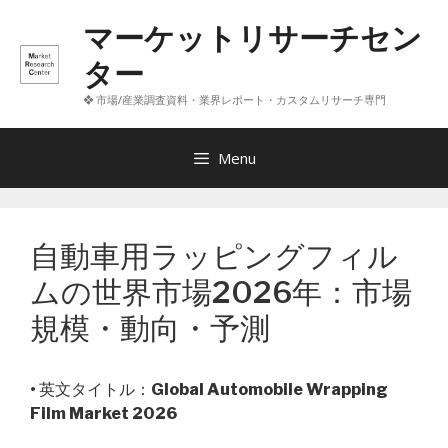
コ
マーケットリサーチセン
ン
テ
ター
ン
❖ 市場/産業調査資料・業界レポート・カスタムリサーチ専門
ツ
へ
ス
Menu
キ
ッ
プ
自動車用ラッピングフィル
ムの世界市場2026年：市場
規模・動向・予測
• 英文タイトル：
Global Automobile Wrapping
Film Market 2026