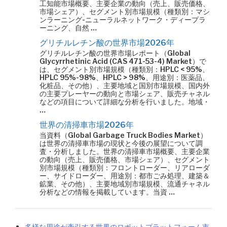
工知能市場概要、主要企業の動向（売上、販売価格、
市場シェア）、セグメント別市場規模（種類別：マシ
ンラーニング-ニューラルネットワーク・ディープラ
ーニング、自然 …
グリチルレチン酸の世界市場2026年
グリチルレチン酸の世界市場レポート（Global
Glycyrrhetinic Acid (CAS 471-53-4) Market）で
は、セグメント別市場規模（種類別：HPLC < 95%、
HPLC 95%-98%、HPLC > 98%、用途別：医薬品、
化粧品、その他）、主要地域と国別市場規模、国内外
の主要プレーヤーの動向と市場シェア、販売チャネル
などの項目について詳細な分析を行いました。地域・
…
世界の清掃車市場2026年
当資料（Global Garbage Truck Bodies Market）
は世界の清掃車市場の現状と今後の展望について調
査・分析しました。世界の清掃車市場概要、主要企業
の動向（売上、販売価格、市場シェア）、セグメント
別市場規模（種類別：フロントローダー、リアローダ
ー、サイドローダー、用途別：都市ごみ処理、建築＆
鉱業、その他）、主要地域別市場規模、流通チャネル
分析などの情報を掲載しています。当資 …