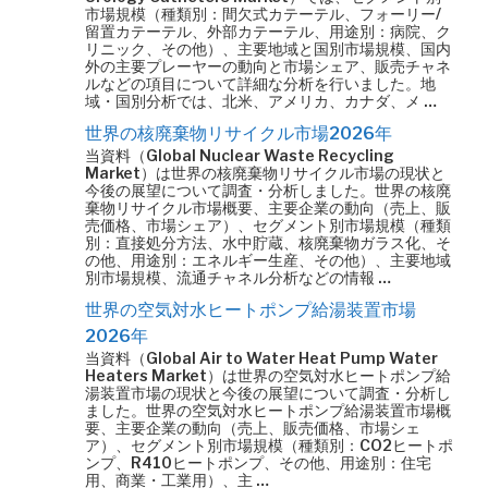
市場規模（種類別：間欠式カテーテル、フォーリー/
留置カテーテル、外部カテーテル、用途別：病院、ク
リニック、その他）、主要地域と国別市場規模、国内
外の主要プレーヤーの動向と市場シェア、販売チャネ
ルなどの項目について詳細な分析を行いました。地
域・国別分析では、北米、アメリカ、カナダ、メ …
世界の核廃棄物リサイクル市場2026年
当資料（Global Nuclear Waste Recycling
Market）は世界の核廃棄物リサイクル市場の現状と
今後の展望について調査・分析しました。世界の核廃
棄物リサイクル市場概要、主要企業の動向（売上、販
売価格、市場シェア）、セグメント別市場規模（種類
別：直接処分方法、水中貯蔵、核廃棄物ガラス化、そ
の他、用途別：エネルギー生産、その他）、主要地域
別市場規模、流通チャネル分析などの情報 …
世界の空気対水ヒートポンプ給湯装置市場
2026年
当資料（Global Air to Water Heat Pump Water
Heaters Market）は世界の空気対水ヒートポンプ給
湯装置市場の現状と今後の展望について調査・分析し
ました。世界の空気対水ヒートポンプ給湯装置市場概
要、主要企業の動向（売上、販売価格、市場シェ
ア）、セグメント別市場規模（種類別：CO2ヒートポ
ンプ、R410ヒートポンプ、その他、用途別：住宅
用、商業・工業用）、主 …