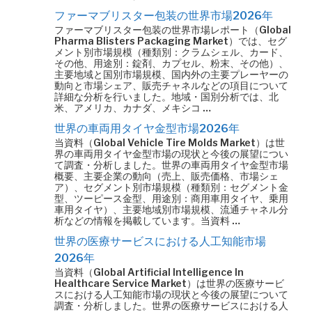
ファーマブリスター包装の世界市場2026年
ファーマブリスター包装の世界市場レポート（Global
Pharma Blisters Packaging Market）では、セグ
メント別市場規模（種類別：クラムシェル、カード、
その他、用途別：錠剤、カプセル、粉末、その他）、
主要地域と国別市場規模、国内外の主要プレーヤーの
動向と市場シェア、販売チャネルなどの項目について
詳細な分析を行いました。地域・国別分析では、北
米、アメリカ、カナダ、メキシコ …
世界の車両用タイヤ金型市場2026年
当資料（Global Vehicle Tire Molds Market）は世
界の車両用タイヤ金型市場の現状と今後の展望につい
て調査・分析しました。世界の車両用タイヤ金型市場
概要、主要企業の動向（売上、販売価格、市場シェ
ア）、セグメント別市場規模（種類別：セグメント金
型、ツーピース金型、用途別：商用車用タイヤ、乗用
車用タイヤ）、主要地域別市場規模、流通チャネル分
析などの情報を掲載しています。当資料 …
世界の医療サービスにおける人工知能市場
2026年
当資料（Global Artificial Intelligence In
Healthcare Service Market）は世界の医療サービ
スにおける人工知能市場の現状と今後の展望について
調査・分析しました。世界の医療サービスにおける人