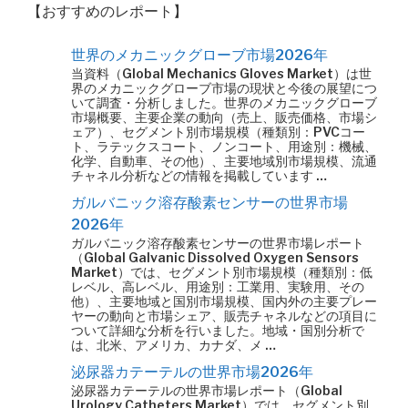
【おすすめのレポート】
世界のメカニックグローブ市場2026年
当資料（Global Mechanics Gloves Market）は世
界のメカニックグローブ市場の現状と今後の展望につ
いて調査・分析しました。世界のメカニックグローブ
市場概要、主要企業の動向（売上、販売価格、市場シ
ェア）、セグメント別市場規模（種類別：PVCコー
ト、ラテックスコート、ノンコート、用途別：機械、
化学、自動車、その他）、主要地域別市場規模、流通
チャネル分析などの情報を掲載しています …
ガルバニック溶存酸素センサーの世界市場
2026年
ガルバニック溶存酸素センサーの世界市場レポート
（Global Galvanic Dissolved Oxygen Sensors
Market）では、セグメント別市場規模（種類別：低
レベル、高レベル、用途別：工業用、実験用、その
他）、主要地域と国別市場規模、国内外の主要プレー
ヤーの動向と市場シェア、販売チャネルなどの項目に
ついて詳細な分析を行いました。地域・国別分析で
は、北米、アメリカ、カナダ、メ …
泌尿器カテーテルの世界市場2026年
泌尿器カテーテルの世界市場レポート（Global
Urology Catheters Market）では、セグメント別