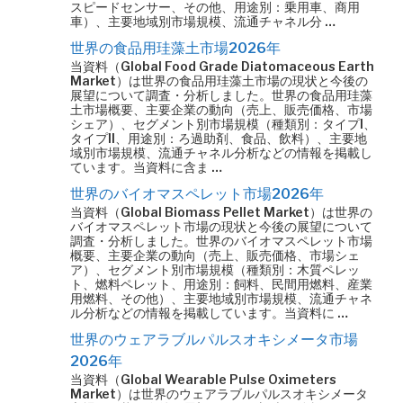
スピードセンサー、その他、用途別：乗用車、商用
車）、主要地域別市場規模、流通チャネル分 …
世界の食品用珪藻土市場2026年
当資料（Global Food Grade Diatomaceous Earth
Market）は世界の食品用珪藻土市場の現状と今後の
展望について調査・分析しました。世界の食品用珪藻
土市場概要、主要企業の動向（売上、販売価格、市場
シェア）、セグメント別市場規模（種類別：タイプI、
タイプII、用途別：ろ過助剤、食品、飲料）、主要地
域別市場規模、流通チャネル分析などの情報を掲載し
ています。当資料に含ま …
世界のバイオマスペレット市場2026年
当資料（Global Biomass Pellet Market）は世界の
バイオマスペレット市場の現状と今後の展望について
調査・分析しました。世界のバイオマスペレット市場
概要、主要企業の動向（売上、販売価格、市場シェ
ア）、セグメント別市場規模（種類別：木質ペレッ
ト、燃料ペレット、用途別：飼料、民間用燃料、産業
用燃料、その他）、主要地域別市場規模、流通チャネ
ル分析などの情報を掲載しています。当資料に …
世界のウェアラブルパルスオキシメータ市場
2026年
当資料（Global Wearable Pulse Oximeters
Market）は世界のウェアラブルパルスオキシメータ