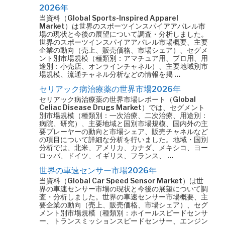
2026年
当資料（Global Sports-Inspired Apparel
Market）は世界のスポーツインスパイアアパレル市
場の現状と今後の展望について調査・分析しました。
世界のスポーツインスパイアアパレル市場概要、主要
企業の動向（売上、販売価格、市場シェア）、セグメ
ント別市場規模（種類別：アマチュア用、プロ用、用
途別：小売店、オンラインチャネル）、主要地域別市
場規模、流通チャネル分析などの情報を掲 …
セリアック病治療薬の世界市場2026年
セリアック病治療薬の世界市場レポート（Global
Celiac Disease Drugs Market）では、セグメント
別市場規模（種類別：一次治療、二次治療、用途別：
病院、研究）、主要地域と国別市場規模、国内外の主
要プレーヤーの動向と市場シェア、販売チャネルなど
の項目について詳細な分析を行いました。地域・国別
分析では、北米、アメリカ、カナダ、メキシコ、ヨー
ロッパ、ドイツ、イギリス、フランス、 …
世界の車速センサー市場2026年
当資料（Global Car Speed Sensor Market）は世
界の車速センサー市場の現状と今後の展望について調
査・分析しました。世界の車速センサー市場概要、主
要企業の動向（売上、販売価格、市場シェア）、セグ
メント別市場規模（種類別：ホイールスピードセンサ
ー、トランスミッションスピードセンサー、エンジン