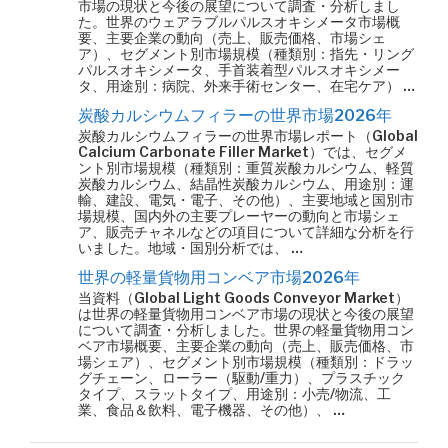
市場の現状と今後の展望について調査・分析しまし
た。世界のウェアラブルパルスオキシメータ市場概
要、主要企業の動向（売上、販売価格、市場シェ
ア）、セグメント別市場規模（種類別：指先・リング
パルスオキシメータ、手首装着型パルスオキシメー
タ、用途別：病院、外来手術センター、在宅ケア） …
炭酸カルシウムフィラーの世界市場2026年
炭酸カルシウムフィラーの世界市場レポート（Global
Calcium Carbonate Filler Market）では、セグメ
ント別市場規模（種類別：重質炭酸カルシウム、軽質
炭酸カルシウム、結晶性炭酸カルシウム、用途別：運
輸、建設、電気・電子、その他）、主要地域と国別市
場規模、国内外の主要プレーヤーの動向と市場シェ
ア、販売チャネルなどの項目について詳細な分析を行
いました。地域・国別分析では、 …
世界の軽量貨物用コンベア市場2026年
当資料（Global Light Goods Conveyor Market）
は世界の軽量貨物用コンベア市場の現状と今後の展望
について調査・分析しました。世界の軽量貨物用コン
ベア市場概要、主要企業の動向（売上、販売価格、市
場シェア）、セグメント別市場規模（種類別：ドラッ
グチェーン、ローラー（駆動/重力）、プラスチック
タイプ、スラットタイプ、用途別：小売/物流、工
業、食品＆飲料、電子機器、その他）、 …