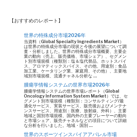
【おすすめのレポート】
世界の特殊成分市場2026年
当資料（Global Specialty Ingredients Market）
は世界の特殊成分市場の現状と今後の展望について調
査・分析しました。世界の特殊成分市場概要、主要企
業の動向（売上、販売価格、市場シェア）、セグメン
ト別市場規模（種類別：塩＆塩代替品、ホットスパイ
ス、アロマティックスパイス、その他、用途別：食品
加工業、ケータリング業、家庭用、その他）、主要地
域別市場規模、流通チャネル分析な …
腫瘍学情報システムの世界市場2026年
腫瘍学情報システムの世界市場レポート（Global
Oncology Information System Market）では、セ
グメント別市場規模（種類別：コンサルティング/最
適化サービス、実装サービス、販売後およびメンテナ
ンスサービス、用途別：医療、放射線、外科）、主要
地域と国別市場規模、国内外の主要プレーヤーの動向
と市場シェア、販売チャネルなどの項目について詳細
な分析を行いました。地域・国別 …
世界のスポーツインスパイアアパレル市場