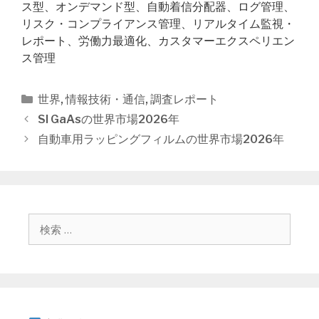
ス型、オンデマンド型、自動着信分配器、ログ管理、
リスク・コンプライアンス管理、リアルタイム監視・
レポート、労働力最適化、カスタマーエクスペリエン
ス管理
カ
世界
,
情報技術・通信
,
調査レポート
テ
投
SI GaAsの世界市場2026年
ゴ
稿
自動車用ラッピングフィルムの世界市場2026年
リ
ナ
ー
ビ
ゲ
ー
シ
検
ョ
索
ン
: