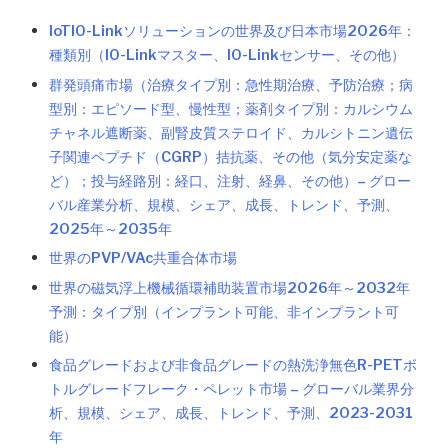
IoTIO-Linkソリューションの世界及び日本市場2026年：
種類別（IO-Linkマスター、IO-Linkセンサー、その他）
群発頭痛市場（治療タイプ別：急性期治療、予防治療；病
型別：エピソード型、慢性型；薬剤タイプ別：カルシウム
チャネル遮断薬、副腎皮質ステロイド、カルシトニン遺伝
子関連ペプチド（CGRP）拮抗薬、その他（気分安定薬な
ど）；投与経路別：経口、注射、経鼻、その他）– グロー
バル産業分析、規模、シェア、成長、トレンド、予測、
2025年～2035年
世界のPVP/VAc共重合体市場
世界の磁気浮上機械循環補助装置市場2026年～2032年
予測：タイプ別（インプラント可能、非インプラント可
能）
食品グレードおよび非食品グレードの熱洗浄無色R-PETボ
トルグレードフレーク・ペレット市場 – グローバル業界分
析、規模、シェア、成長、トレンド、予測、2023-2031
年