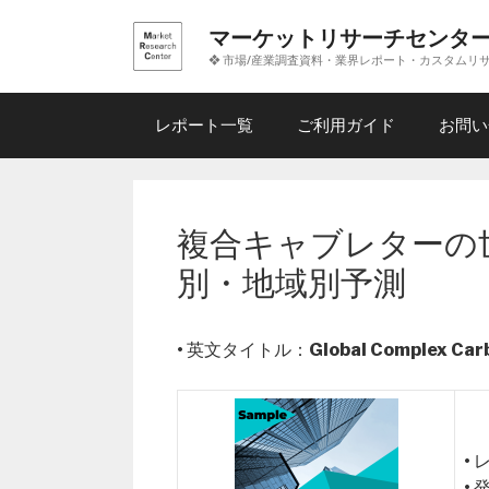
コ
マーケットリサーチセンタ
ン
❖ 市場/産業調査資料・業界レポート・カスタムリ
テ
ン
ツ
レポート一覧
ご利用ガイド
お問い
へ
ス
キ
ッ
複合キャブレターの
プ
別・地域別予測
• 英文タイトル：
Global Complex Car
•
•