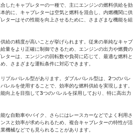
統合したキャブレターの一種で、主にエンジンの燃料供給を効
基本的に、キャブレターは空気と燃料を混合し、内燃機関に供
ブレターはその性能を向上させるために、さまざまな機能を組
料供給の精度が高いことが挙げられます。従来の単純なキャブ
供給量をより正確に制御できるため、エンジンの出力や燃費の
ブレターは、エンジンの回転数や負荷に応じて、最適な燃料と
ため、さまざまな運転条件に対応できます。
リプルバレル型があります。ダブルバレル型は、2つのバレ
るバレルを使用することで、効率的な燃料供給を実現します。
能向上を目指して3つのバレルを採用しており、特に高出力
。
性能な自動車やバイク、さらにはレースカーなどでよく利用さ
マンスと効率が求められるため、複合キャブレターの特性が活
農業機械などでも見られることがあります。