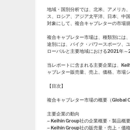
地域・国別分析では、北米、アメリカ
ス、ロシア、アジア太平洋、日本、中
対象にして、複合キャブレターの市場
複合キャブレター市場は、種類別には
途別には、バイク・パワースポーツ、
ローバルと主要地域における2021年～
当レポートに含まれる主要企業は、Keihi
ャブレター販売量、売上、価格、市場
【目次】
複合キャブレター市場の概要（Global Compl
主要企業の動向
– Keihin Group社の企業概要・製品概
– Keihin Group社の販売量・売上・