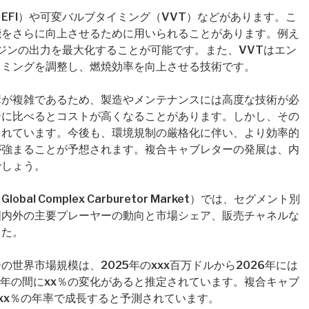
EFI）や可変バルブタイミング（VVT）などがあります。こ
能をさらに向上させるために用いられることがあります。例え
ンジンの出力を最大化することが可能です。また、VVTはエン
イミングを調整し、燃焼効率を向上させる技術です。
構が複雑であるため、製造やメンテナンスには高度な技術が必
ーに比べるとコストが高くなることがあります。しかし、その
されています。今後も、環境規制の厳格化に伴い、より効率的
が強まることが予想されます。複合キャブレターの発展は、内
でしょう。
l Complex Carburetor Market）では、セグメント別
国内外の主要プレーヤーの動向と市場シェア、販売チャネルな
した。
世界市場規模は、2025年のxxx百万ドルから2026年には
026年の間にxx％の変化があると推定されています。複合キャブ
xx％の年率で成長すると予測されています。