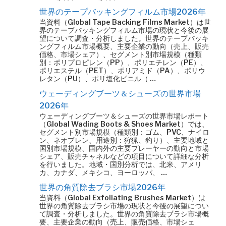
世界のテープバッキングフィルム市場2026年
当資料（Global Tape Backing Films Market）は世
界のテープバッキングフィルム市場の現状と今後の展
望について調査・分析しました。世界のテープバッキ
ングフィルム市場概要、主要企業の動向（売上、販売
価格、市場シェア）、セグメント別市場規模（種類
別：ポリプロピレン（PP）、ポリエチレン（PE）、
ポリエステル（PET）、ポリアミド（PA）、ポリウ
レタン（PU）、ポリ塩化ビニル（ …
ウェーディングブーツ＆シューズの世界市場
2026年
ウェーディングブーツ＆シューズの世界市場レポート
（Global Wading Boots & Shoes Market）では、
セグメント別市場規模（種類別：ゴム、PVC、ナイロ
ン、ネオプレン、用途別：狩猟、釣り）、主要地域と
国別市場規模、国内外の主要プレーヤーの動向と市場
シェア、販売チャネルなどの項目について詳細な分析
を行いました。地域・国別分析では、北米、アメリ
カ、カナダ、メキシコ、ヨーロッパ、 …
世界の角質除去ブラシ市場2026年
当資料（Global Exfoliating Brushes Market）は
世界の角質除去ブラシ市場の現状と今後の展望につい
て調査・分析しました。世界の角質除去ブラシ市場概
要、主要企業の動向（売上、販売価格、市場シェ