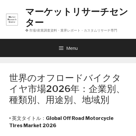
コ
マーケットリサーチセン
ン
テ
ター
ン
❖ 市場/産業調査資料・業界レポート・カスタムリサーチ専門
ツ
へ
ス
Menu
キ
ッ
プ
世界のオフロードバイクタ
イヤ市場2026年：企業別、
種類別、用途別、地域別
• 英文タイトル：
Global Off Road Motorcycle
Tires Market 2026