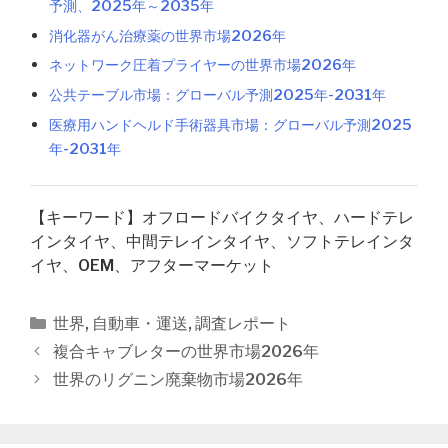
予測、2025年～2035年
消化器がん治療薬の世界市場2026年
ネットワーク圧着プライヤーの世界市場2026年
公共テーブル市場：グローバル予測2025年-2031年
医療用ハンドヘルド手術器具市場：グローバル予測2025
年-2031年
【キーワード】オフロードバイクタイヤ、ハードテレ
インタイヤ、中間テレインタイヤ、ソフトテレインタ
イヤ、OEM、アフターマーケット
カ
世界
,
自動車・運送
,
調査レポート
テ
投
複合キャブレターの世界市場2026年
ゴ
稿
世界のリグニン廃棄物市場2026年
リ
ナ
ー
ビ
ゲ