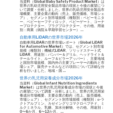
当資料（Global Baby Safety Product Market）は
世界の乳幼児用安全製品市場の現状と今後の展望につ
いて調査・分析しました。世界の乳幼児用安全製品市
場概要、主要企業の動向（売上、販売価格、市場シェ
ア）、セグメント別市場規模（種類別：ベビーモニタ
ー、ベビーセーフティロック、ベビーゲート、コーナ
ープロテクター、プラグプロテクター、その他、用途
別：商業（病院＆早期学習センター） …
自動車用LiDARの世界市場2026年
自動車用LiDARの世界市場レポート（Global LiDAR
for Automotive Market）では、セグメント別市場
規模（種類別：機械式LiDAR、ソリッドステート式
LiDAR、用途別：バンパー＆グリル、ヘッドライト＆
テールライト、ルーフ＆ピラーアッパー）、主要地域
と国別市場規模、国内外の主要プレーヤーの動向と市
場シェア、販売チャネルなどの項目について詳細な分
析を行いました。地域・国 …
世界の乳児用栄養成分市場2026年
当資料（Global Infant Nutrition Ingredients
Market）は世界の乳児用栄養成分市場の現状と今後
の展望について調査・分析しました。世界の乳児用栄
養成分市場概要、主要企業の動向（売上、販売価格、
市場シェア）、セグメント別市場規模（種類別：α-ラ
クトアルブミン、カゼイングリコマクロペプチド、ミ
ルクミネラル、乳糖、加水分解物、その他、用途別：
0〜6か月、6〜12か月、 …