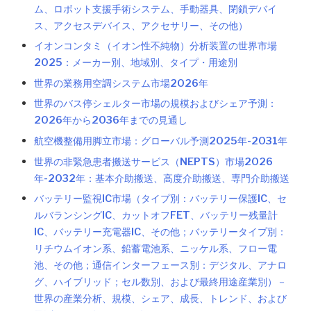
ム、ロボット支援手術システム、手動器具、閉鎖デバイ
ス、アクセスデバイス、アクセサリー、その他）
イオンコンタミ（イオン性不純物）分析装置の世界市場
2025：メーカー別、地域別、タイプ・用途別
世界の業務用空調システム市場2026年
世界のバス停シェルター市場の規模およびシェア予測：
2026年から2036年までの見通し
航空機整備用脚立市場：グローバル予測2025年-2031年
世界の非緊急患者搬送サービス（NEPTS）市場2026
年-2032年：基本介助搬送、高度介助搬送、専門介助搬送
バッテリー監視IC市場（タイプ別：バッテリー保護IC、セ
ルバランシングIC、カットオフFET、バッテリー残量計
IC、バッテリー充電器IC、その他；バッテリータイプ別：
リチウムイオン系、鉛蓄電池系、ニッケル系、フロー電
池、その他；通信インターフェース別：デジタル、アナロ
グ、ハイブリッド；セル数別、および最終用途産業別）－
世界の産業分析、規模、シェア、成長、トレンド、および