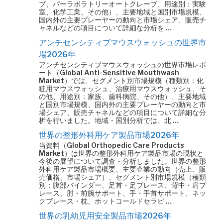
ブ、パーラボラトリーオートクレーブ、用途別：実験
室、化学工業、その他）、主要地域と国別市場規模、
国内外の主要プレーヤーの動向と市場シェア、販売チ
ャネルなどの項目について詳細な分析を …
アンチセンシティブマウスウォッシュの世界市
場2026年
アンチセンシティブマウスウォッシュの世界市場レポ
ート（Global Anti-Sensitive Mouthwash
Market）では、セグメント別市場規模（種類別：化
粧用マウスウォッシュ、治療用マウスウォッシュ、そ
の他、用途別：家族、歯科病院、その他）、主要地域
と国別市場規模、国内外の主要プレーヤーの動向と市
場シェア、販売チャネルなどの項目について詳細な分
析を行いました。地域・国別分析では、北 …
世界の整形外科用ケア製品市場2026年
当資料（Global Orthopedic Care Products
Market）は世界の整形外科用ケア製品市場の現状と
今後の展望について調査・分析しました。世界の整形
外科用ケア製品市場概要、主要企業の動向（売上、販
売価格、市場シェア）、セグメント別市場規模（種類
別：腹部バインダー、足首・足ブレース、背中・肩ブ
レース、肘・前腕サポート、手・手首サポート、ネッ
クブレース・枕、ホットコールドセラピ …
世界の乳幼児用安全製品市場2026年