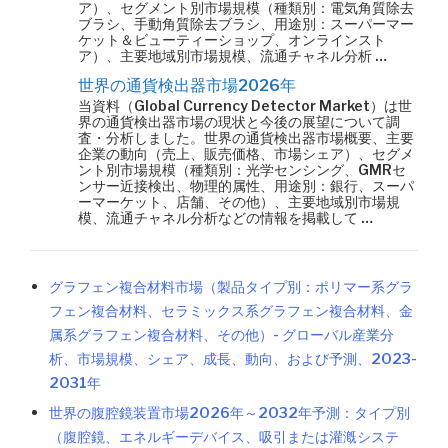
ア）、セグメント別市場規模（種類別：電気角質除去
ブラシ、手動角質除去ブラシ、用途別：スーパーマー
ケット＆ビューティーショップ、オンラインスト
ア）、主要地域別市場規模、流通チャネル分析 …
世界の通貨検出器市場2026年
当資料（Global Currency Detector Market）は世
界の通貨検出器市場の現状と今後の展望について調
査・分析しました。世界の通貨検出器市場概要、主要
企業の動向（売上、販売価格、市場シェア）、セグメ
ント別市場規模（種類別：光学センシング、GMRセ
ンサー近接検出、物理的属性、用途別：銀行、スーパ
ーマーケット、店舗、その他）、主要地域別市場規
模、流通チャネル分析などの情報を掲載して …
グラフェン複合材料市場（製品タイプ別：ポリマー系グラ
フェン複合材料、セラミックス系グラフェン複合材料、金
属系グラフェン複合材料、その他）- グローバル産業分
析、市場規模、シェア、成長、動向、および予測、2023-
2031年
世界の腹腔鏡装置市場2026年～2032年予測：タイプ別
（腹腔鏡、エネルギーデバイス、吸引または灌漑システ