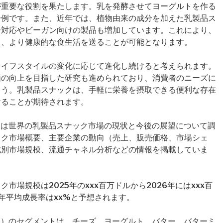
が重要な役割を果たします。乳を発酵させてヨーグルトを作る
一例です。また、近年では、植物由来の成分を加えた乳製品ス
ー対応やビーガン向けの製品も増加しています。これにより、
き、より健康的な食生活を送ることが可能となります。
ライフスタイルの変化に応じて進化し続けると考えられます。
価の向上を目指した研究も進められており、消費者のニーズに
ょう。乳製品スナックは、手軽に栄養を摂取できる便利な存在
けることが期待されます。
 Market）は世界の乳製品スナック市場の現状と今後の展望について調
ック市場概要、主要企業の動向（売上、販売価格、市場シェ
域別市場規模、流通チャネル分析などの情報を掲載していま
場規模は2025年のxxx百万ドルから2026年にはxxx百
年平均成長率はxx%と予想されます。
pe）のセグメントは、チーズ、ヨーグルト、バター、バターミ