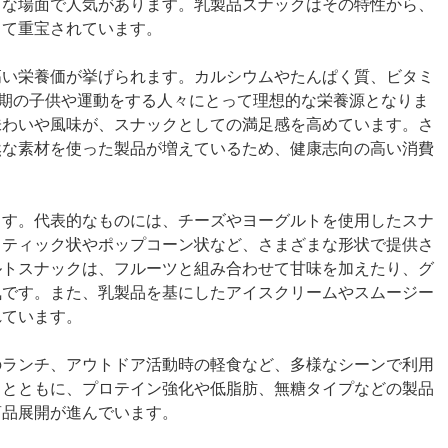
まな場面で人気があります。乳製品スナックはその特性から、
して重宝されています。
高い栄養価が挙げられます。カルシウムやたんぱく質、ビタミ
期の子供や運動をする人々にとって理想的な栄養源となりま
味わいや風味が、スナックとしての満足感を高めています。さ
然な素材を使った製品が増えているため、健康志向の高い消費
ます。代表的なものには、チーズやヨーグルトを使用したスナ
スティック状やポップコーン状など、さまざまな形状で提供さ
ルトスナックは、フルーツと組み合わせて甘味を加えたり、グ
気です。また、乳製品を基にしたアイスクリームやスムージー
れています。
のランチ、アウトドア活動時の軽食など、多様なシーンで利用
りとともに、プロテイン強化や低脂肪、無糖タイプなどの製品
商品展開が進んでいます。