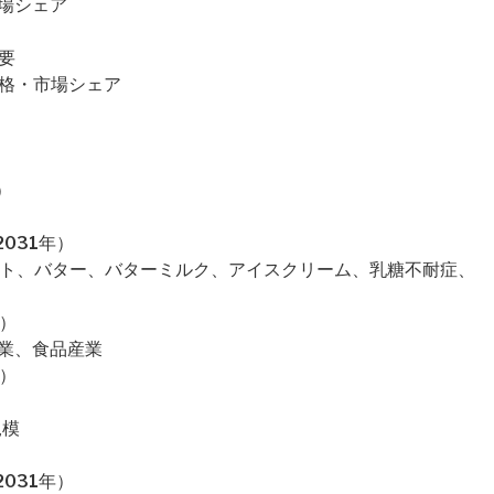
市場シェア
概要
・価格・市場シェア
）
031年）
ルト、バター、バターミルク、アイスクリーム、乳糖不耐症、
）
産業、食品産業
）
規模
031年）