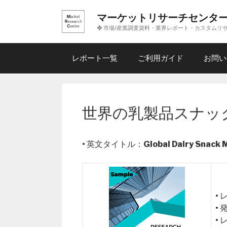
コ
マーケットリサーチセンタ
ン
❖ 市場/産業調査資料・業界レポート・カスタムリ
テ
ン
ツ
レポート一覧
ご利用ガイド
お問い
へ
ス
キ
ッ
世界の乳製品スナック
プ
• 英文タイトル：
Global Dairy Snack
•
•
•