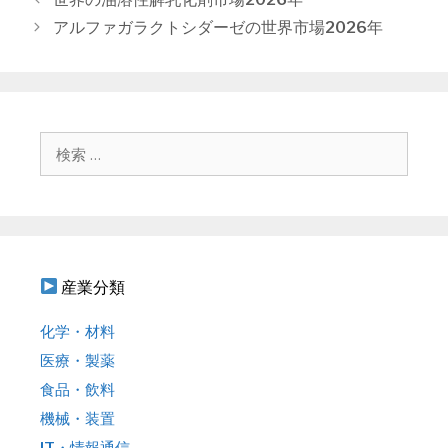
ゴ
稿
アルファガラクトシダーゼの世界市場2026年
リ
ナ
ー
ビ
ゲ
ー
シ
検
ョ
索
ン
:
産業分類
化学・材料
医療・製薬
食品・飲料
機械・装置
IT・情報通信