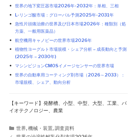
世界の地下変圧器市場2026年-2032年：単相、三相
L-リンゴ酸市場：グローバル予測2025年-2031年
急性片頭痛治療の世界及び日本市場2026年：種類別（処
方薬、一般用医薬品）
航空機用キャノピーの世界市場2026年
植物性ヨーグルト市場規模・シェア分析 – 成長動向と予測
(2025年 – 2030年)
マシンビジョンCMOSイメージセンサーの世界市場
世界の自動車用コーティング剤市場（2026～2033）：
市場規模、シェア、動向分析
【キーワード】発酵槽、小型、中型、大型、工業、バ
イオテクノロジー、農業
カ
世界
,
機械・装置
,
調査資料
テ
投
世界の油溶性解乳化剤市場2026年