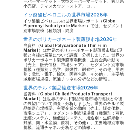
ーパーマーケット・大型スーパーマーケット、独立系
小売店、ディスカウントストア、コ …
イソ酪酸ピペロニルの世界市場2026年
イソ酪酸ピペロニルの世界市場レポート（Global
Piperonyl Isobutyrate Market）では、セグメント
別市場規模（種類別：純度
世界のポリカーボネート製薄膜市場2026年
当資料（Global Polycarbonate Thin Film
Market）は世界のポリカーボネート製薄膜市場の現
状と今後の展望について調査・分析しました。世界の
ポリカーボネート製薄膜市場概要、主要企業の動向
（売上、販売価格、市場シェア）、セグメント別市場
規模（種類別：光学、難燃性、耐候性、その他、用途
別：電気・電子、輸送、医療包装、その他）、主要地
域別市場規模、流通チャネル分析などの情報 …
世界のチルド製品輸送市場2026年
当資料（Global Chilled Products Transport
Market）は世界のチルド製品輸送市場の現状と今後
の展望について調査・分析しました。世界のチルド製
品輸送市場概要、主要企業の動向（売上、販売価格、
市場シェア）、セグメント別市場規模（種類別：蒸気
圧縮システム、極低温システム、用途別：生鮮果物・
野菜、肉・水産物、飲料、その他）、主要地域別市場
規模、流通チャネル分析などの情報 …