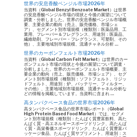
世界の安息香酸ベンジル市場2026年
当資料（Global Benzyl Benzoate Market）は世界
の安息香酸ベンジル市場の現状と今後の展望について
調査・分析しました。世界の安息香酸ベンジル市場概
要、主要企業の動向（売上、販売価格、市場シェ
ア）、セグメント別市場規模（種類別：医薬品用、工
業用、フレーバー＆フレグランス、用途別：医薬品、
繊維助剤、フレーバー・フレグランス、可塑剤、その
他）、主要地域別市場規模、流通チャネル分析 …
世界のカーボンフェルト市場2026年
当資料（Global Carbon Felt Market）は世界のカー
ボンフェルト市場の現状と今後の展望について調査・
分析しました。世界のカーボンフェルト市場概要、主
要企業の動向（売上、販売価格、市場シェア）、セグ
メント別市場規模（種類別：ソフトフェルト、リジッ
ドフェルト、用途別：炉、バッテリー、フィルター、
その他）、主要地域別市場規模、流通チャネル分析な
どの情報を掲載しています。当資料に含まれ …
高タンパクベース食品の世界市場2026年
高タンパクベース食品の世界市場レポート（Global
High Protein Based Food Market）では、セグメ
ント別市場規模（種類別：たんぱく質豊富飲料、高た
んぱく質・高エネルギースポーツドリンク、高たんぱ
く質・高栄養価スポーツドリンク、たんぱく質豊富パ
ッケージ食品、たんぱく質サプリメント、用途別：ス