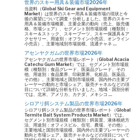
世界のスキー用具＆装備市場2026年
当資料（Global Ski Gear and Equipment
Market）は世界のスキー用具＆装備市場の現状と今
後の展望について調査・分析しました。世界のスキー
用具＆装備市場概要、主要企業の動向（売上、販売価
格、市場シェア）、セグメント別市場規模（種類別：
スキー＆ストック、スキーブーツ、スキー保護具＆ア
クセサリー、用途別：オフライン小売店、オンライン
小売店）、主要地域別市場規模、流通チャネ …
アセンヤクガムの世界市場2026年
アセンヤクガムの世界市場レポート（Global Acacia
Catechu Gum Market）では、セグメント別市場規
模（種類別：食品グレード、医薬品グレード、その
他、用途別：食品業界、印刷業界、化粧品、医薬品、
その他）、主要地域と国別市場規模、国内外の主要プ
レーヤーの動向と市場シェア、販売チャネルなどの項
目について詳細な分析を行いました。地域・国別分析
では、北米、アメリカ、カナダ、メキシコ …
シロアリ餌システム製品の世界市場2026年
シロアリ餌システム製品の世界市場レポート（Global
Termite Bait System Products Market）では、
セグメント別市場規模（種類別：餌装置、液体根絶方
法、用途別：オフィスビル、住宅、農場、その他）、
主要地域と国別市場規模、国内外の主要プレーヤーの
動向と市場シェア、販売チャネルなどの項目について
詳細な分析を行いました。地域・国別分析では、北