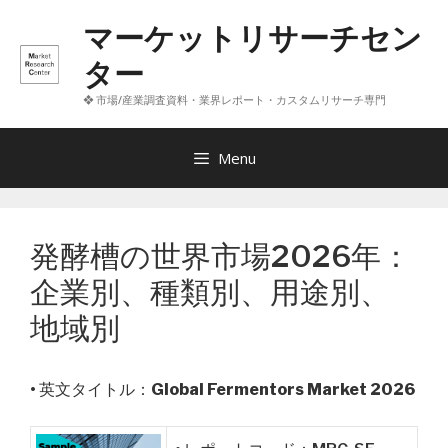
コ
マーケットリサーチセン
ン
テ
ター
ン
❖ 市場/産業調査資料・業界レポート・カスタムリサーチ専門
ツ
へ
ス
Menu
キ
ッ
プ
発酵槽の世界市場2026年：
企業別、種類別、用途別、
地域別
• 英文タイトル：
Global Fermentors Market 2026