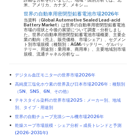
米、アメリカ、カナダ、メキシ …
世界の自動車用密閉型鉛蓄電池市場2026年
当資料（Global Automotive Sealed Lead-acid
Battery Market）は世界の自動車用密閉型鉛蓄電池
市場の現状と今後の展望について調査・分析しまし
た。世界の自動車用密閉型鉛蓄電池市場概要、主要企
業の動向（売上、販売価格、市場シェア）、セグメン
ト別市場規模（種類別：AGMバッテリー、ゲルバッ
テリー、用途別：乗用車、商用車）、主要地域別市場
規模、流通チャネル分析な …
デジタル血圧モニターの世界市場2026年
高純度三塩化ホウ素の世界及び日本市場2026年：種類別
（5N、5N5、6N、その他）
テキスタイル染料の世界市場2025：メーカー別、地域
別、タイプ・用途別
世界の自動チューブ充填シール機市場2026年
乾燥スープ市場規模・シェア分析 – 成長トレンドと予測
(2026-2031年)